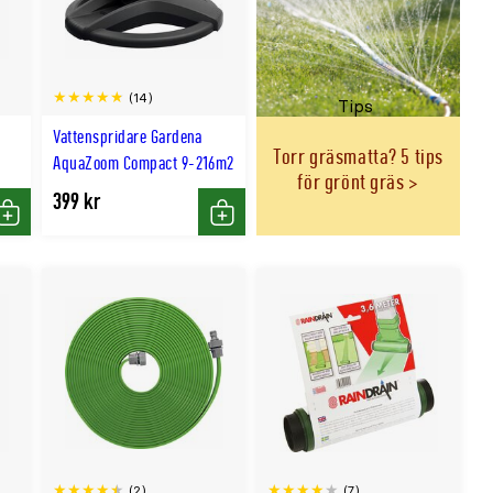
(14)
Tips
Vattenspridare Gardena
Torr gräsmatta? 5 tips
AquaZoom Compact 9-216m²
för grönt gräs
399 kr
Köp
Köp
(2)
(7)