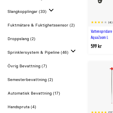
Slangkopplingar
(33)
Expandera
(4)
Fuktmätare & Fuktighetssensor
(2)
Vattenspridare
AquaZoom L
Droppslang
(2)
599 kr
Sprinklersystem & Pipeline
(46)
Expandera
Övrig Bevattning
(7)
Semesterbevattning
(2)
Automatisk Bevattning
(17)
Handspruta
(4)
(12