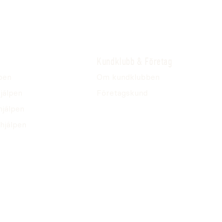
Kundklubb & Företag
pen
Om kundklubben
jälpen
Företagskund
hjälpen
hjälpen