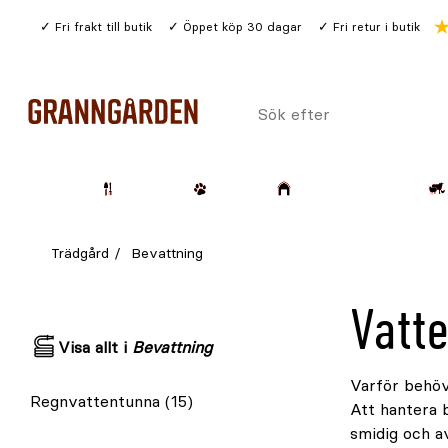
Gå
Fri frakt till butik
Öppet köp 30 dagar
Fri retur i butik
till
huvudinnehållet
Sök
efter
Trädgård
Husdjur
Lantbruk & Skog
Trädgård
Bevattning
Vatt
Visa allt i
Bevattning
Varför behö
Regnvattentunna
(15)
Att hantera 
smidig och av