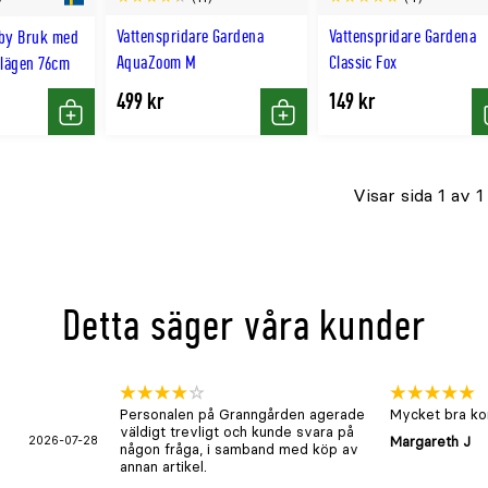
Vattenspridare Gardena
Vattenspridare Gardena
yby Bruk med
AquaZoom M
Classic Fox
slägen 76cm
499 kr
149 kr
Köp
Köp
Visar sida 1 av 1
Detta säger våra kunder
Personalen på Granngården agerade
Mycket bra kon
väldigt trevligt och kunde svara på
2026-07-28
Margareth J
någon fråga, i samband med köp av
annan artikel.