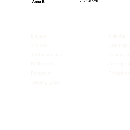
Anna B
2026-07-28
Om oss
Tjänster
Om oss
Grannhjäl
Jobba hos oss
Husdjursh
Hållbarhet
Lantdjurs
Pressrum
Trädgårds
Tillgänglighet