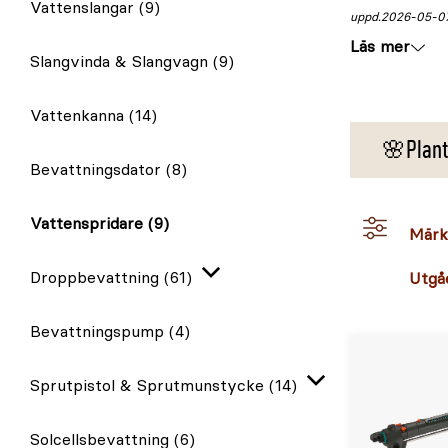
Vattenslangar
(9)
uppd.
2026-05-0
Läs mer
Slangvinda & Slangvagn
(9)
Vattenkanna
(14)
🌸Plant
Bevattningsdator
(8)
Vattenspridare
(9)
Märk
Droppbevattning
(61)
Utgå
Expandera
Bevattningspump
(4)
Sprutpistol & Sprutmunstycke
(14)
Expandera
Solcellsbevattning
(6)