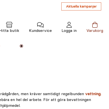
Aktuella kampanjer
Hitta butik
Kundservice
Logga in
Varukorg
Maskiner
Växter
Varumärken
Tjänster
Kunskap
 trädgården, men kräver samtidigt regelbunden
vattning.
bära en hel del arbete. För att göra bevattningen
 hjälpmedel.