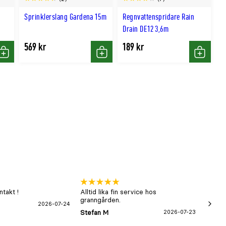
Sprinklerslang Gardena 15m
Regnvattenspridare Rain
Drain DE12 3,6m
569 kr
189 kr
Köp
Köp
Köp
takt !
Alltid lika fin service hos
xx
granngården.
2026-07-24
Hans-B
Stefan M
2026-07-23