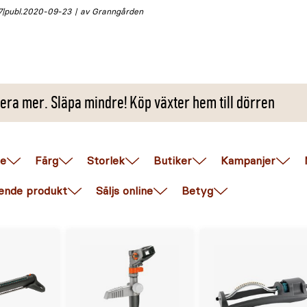
7
publ.
2020-09-23
av Granngården
era mer. Släpa mindre! Köp växter hem till dörren
e
Färg
Storlek
Butiker
Kampanjer
ende produkt
Säljs online
Betyg