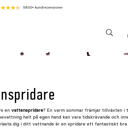
5800+ kundrecensioner
Lantdjur
Hemmet
Häst & Ryttare
Kläder & Skor
enspridare
vs en
vattenspridare
? En varm sommar främjar tillväxten i
bevattning helt på egen hand kan vara tidskrävande och inne
lasta dig i ditt vattnande är en spridare ett fantastiskt bra