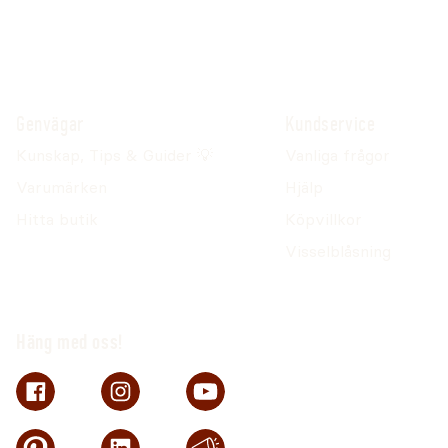
Genvägar
Kundservice
Kunskap, Tips & Guider 💡
Vanliga frågor
Varumärken
Hjälp
Hitta butik
Köpvillkor
Visselblåsning
Häng med oss!