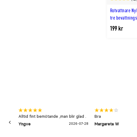
Rotvattnare N
tre bevattning
199 kr
Alltid fint bemötande ,man blir glad .
Bra
Yngve
2026-07-28
Margareta W