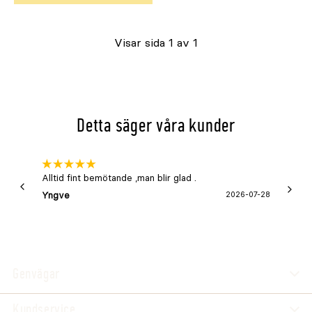
Visar sida 1 av 1
Detta säger våra kunder
Alltid fint bemötande ,man blir glad .
Bra
Yngve
2026-07-28
Marga
Genvägar
Kundservice