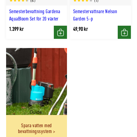
(8)
(1)
Semesterbevattning Gardena
Semestervattnare Nelson
AquaBloom Set för 20 växter
Garden 5-p
1.399 kr
49,90 kr
Köp
Köp
Guide
Spara vatten med
bevattningssystem