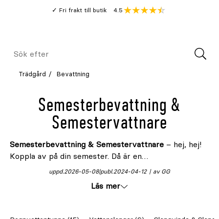
Gå
Genomsnitt
4.5
Fri frakt till butik
kund
till
Öppna
V
recension
huvudinnehållet
Meny
Sök
efter
Trädgård
Bevattning
Semesterbevattning &
Semestervattnare
Semesterbevattning & Semestervattnare
– hej, hej!
Koppla av på din semester. Då är en
semesterbevattnare en smidig och effektiv lösning
uppd.
2026-05-08
publ.
2024-04-12
av GG
för att hålla din trädgård välmående under din
Läs mer
frånvaro. Med automatiska bevattningsanordningar
kan du tryggt njuta av din semester utan att oroa dig
för att växterna torkar ut. Så bra! Hitta ditt