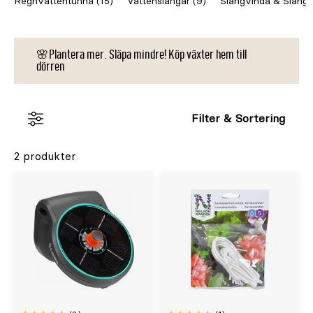
Regnvattentunna (15)
Vattenslangar (9)
Slangvinda & Slangv
semesterbevattningssystem för att
automatisera
vattnandet
när du är borta.
🌸Plantera mer. Släpa mindre! Köp växter hem till
dörren
Filter & Sortering
2 produkter