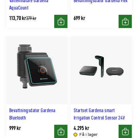
Vattenmätare Gardena
Bevattningsdator Gardena Flex
AquaCount
113,70 kr
699 kr
Tidligere
379 kr
lägsta
Köp
Köp
pris
Bevattningsdator Gardena
Startset Gardena smart
Bluetooth
Irrigation Control Sensor 24V
999 kr
4.295 kr
Få i lager
Köp
Köp