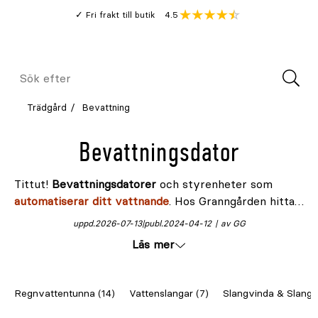
Gå
Genomsnitt
4.5
Fri frakt till butik
kund
till
Öppna
V
recension
huvudinnehållet
Meny
Sök
efter
Trädgård
Bevattning
Bevattningsdator
Tittut!
Bevattningsdatorer
och styrenheter som
automatiserar ditt vattnande
. Hos Granngården hittar
du ett smart utbud av pålitliga och användarvänliga
uppd.
2026-07-13
publ.
2024-04-12
av GG
alternativ, från digitala enheter och vattentimer till
Läs mer
app-styrda system med wifi och Bluetooth.
Regnvattentunna (14)
Vattenslangar (7)
Slangvinda & Slangv