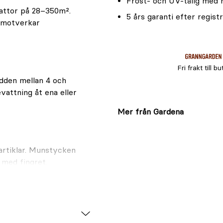
Frost- och UV-tålig med r
attor på 28–350m².
5 års garanti efter regist
 motverkar
Fri frakt till bu
edden mellan 4 och
vattning åt ena eller
Mer från Gardena
partiklar. Munstycken
 med fingret.