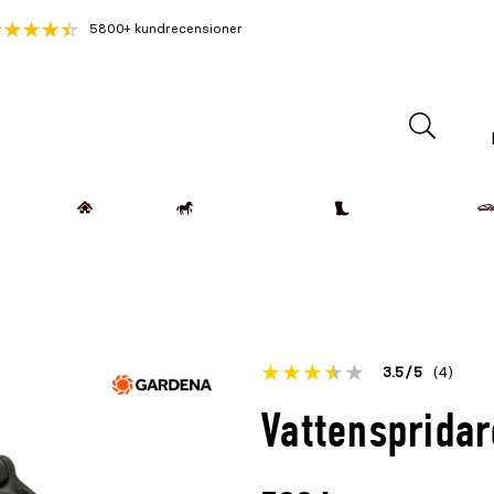
5800+ kundrecensioner
Lantdjur
Hemmet
Häst & Ryttare
Kläder & Skor
Betyget
3.5
5
(4)
för
Öppna
Vattensprida
denna
recensioner
produkt