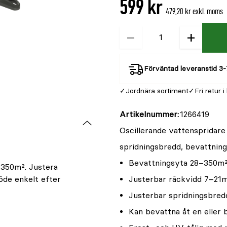
599 kr
är
479,20 kr exkl. moms
{0}
av
−
+
Kvantitet
5
Förväntad leveranstid 3-
Jordnära sortiment
Fri retur i
Artikelnummer
1266419
Oscillerande vattenspridare
spridningsbredd, bevattning
Bevattningsyta 28–350m
–350m². Justera
öde enkelt efter
Justerbar räckvidd 7–21
Justerbar spridningsbre
Kan bevattna åt en eller 