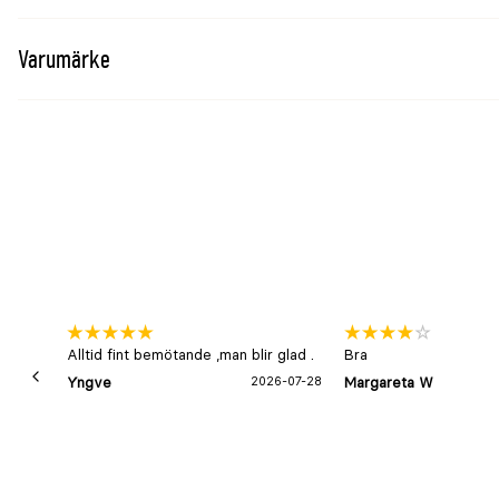
Bevattningsyta
28–350m²
Räckvidd
7–21m
Varumärke
Spridningsbredd
4–17m
Frost- och UV-tålig
Ja
Garanti
5 år efter registrering
Välj AquaZoom efter ytan
AquaZoom-serien är avsedd för jämn bevattning av rekt
Compact passar mindre och trängre ytor, M medelstora
större ytor. Justera räckvidd, spridningsbredd och vat
gräsmattans form.
Alltid fint bemötande ,man blir glad .
Bra
Yngve
2026-07-28
Margareta W