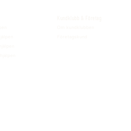
Kundklubb & Företag
pen
Om kundklubben
jälpen
Företagskund
hjälpen
hjälpen