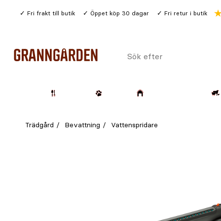
Gå
Fri frakt till butik
Öppet köp 30 dagar
Fri retur i butik
till
huvudinnehållet
Sök
efter
Trädgård
Husdjur
Lantbruk & Skog
Trädgård
Bevattning
Vattenspridare