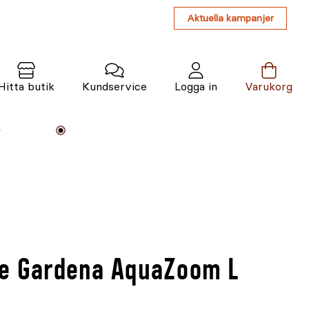
Aktuella kampanjer
Hitta butik
Kundservice
Logga in
Varukorg
Maskiner
Växter
Varumärken
Tjänster
Kunskap
re Gardena AquaZoom L