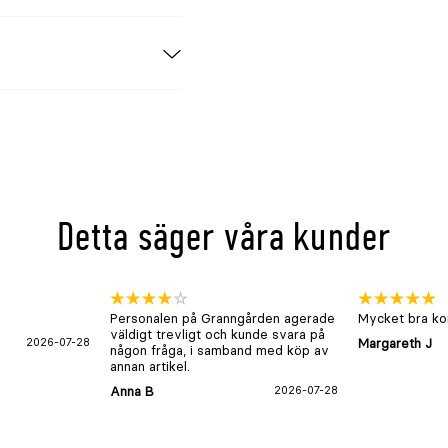
angulära ytor.
Detta säger våra kunder
 gräsmattor och L
tenmängd efter
Personalen på Granngården agerade
Mycket bra kon
väldigt trevligt och kunde svara på
2026-07-28
Margareth J
någon fråga, i samband med köp av
annan artikel.
Anna B
2026-07-28