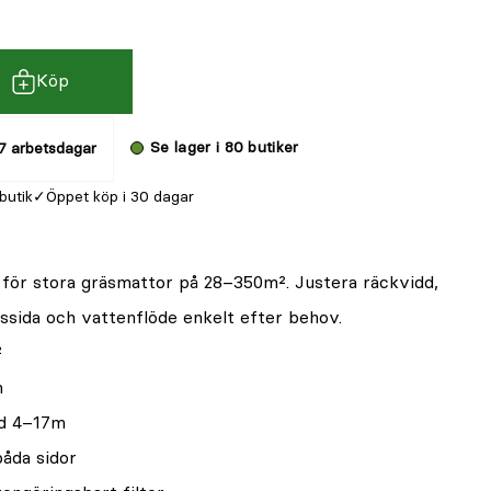
Köp
Se lager i 80 butiker
7 arbetsdagar
 butik
Öppet köp i 30 dagar
 för stora gräsmattor på 28–350m². Justera räckvidd,
ssida och vattenflöde enkelt efter behov.
²
m
dd 4–17m
båda sidor