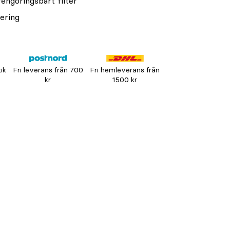
engöringsbart filter
rering
tik
Fri leverans från 700
Fri hemleverans från
kr
1500 kr