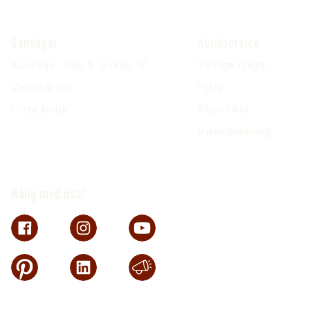
Genvägar
Kundservice
Kunskap, Tips & Guider 💡
Vanliga frågor
Varumärken
Hjälp
Hitta butik
Köpvillkor
Visselblåsning
Häng med oss!