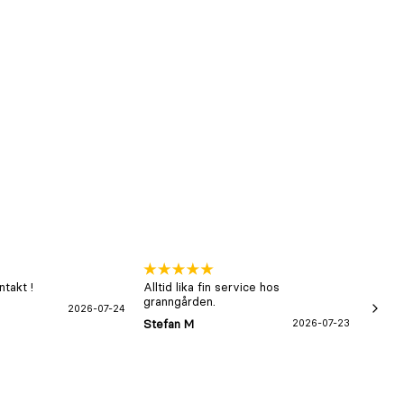
takt !
Alltid lika fin service hos
xx
granngården.
2026-07-24
Hans-B
Stefan M
2026-07-23