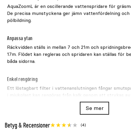
AquaZoomL är en oscillerande vattenspridare för gräsm
De precisa munstyckena ger jämn vattenfördelning och
pölbildning.
Anpassa ytan
Räckvidden ställs in mellan 7 och 21m och spridningsbr
17m. Flödet kan regleras och spridaren kan ställas för be
båda sidorna.
Enkel rengöring
Ett löstagbart filter i vattenanslutningen fångar smuts
i mjukplast kan rengöras från kalk genom att strykas av
Se mer
Teknisk information
Betyg & Recensioner
(4)
GARDENA-artikel
18714-20