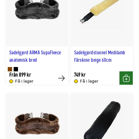
Sadelgjord ARMA SupaFleece
Sadelgjordstunnel Medilamb
anatomisk bred
Fårskinn beige 60cm
Finns
Finns
Från 899 kr
749 kr
Få i lager
Få i lager
Köp
Köp
i
i
BRUN
SVART
färg
färg