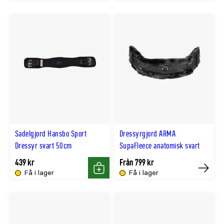
Sadelgjord Hansbo Sport
Dressyrgjord ARMA
Dressyr svart 50cm
SupaFleece anatomisk svart
439 kr
Från 799 kr
Få i lager
Få i lager
Köp
Köp