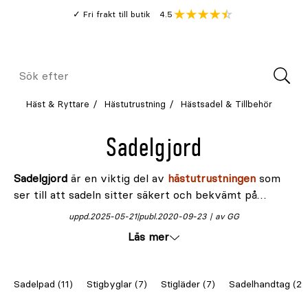
Gå
Genomsnitt
4.5
Fri frakt till butik
kund
till
Öppna
V
recension
huvudinnehållet
Meny
Sök
efter
Häst & Ryttare
Hästutrustning
Hästsadel & Tillbehör
Sadelgjord
Sadelgjord
är en viktig del av
hästutrustningen
som
ser till att sadeln sitter säkert och bekvämt på
hästen. Den hjälper till att fördela trycket jämnt över
uppd.
2025-05-21
publ.
2020-09-23
av GG
buken och minskar risken för skav. Hos Granngården
Läs mer
hittar du sadelgjordar i flera modeller, material och
storlekar – för att passa olika hästar och ridstilar.
Sadelpad (11)
Stigbyglar (7)
Stigläder (7)
Sadelhandtag (2)