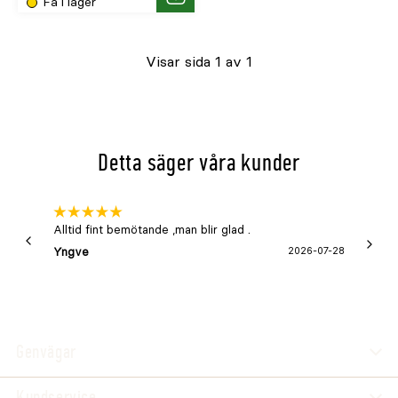
Få i lager
Köp
Visar sida 1 av 1
Detta säger våra kunder
Alltid fint bemötande ,man blir glad .
Bra
Yngve
2026-07-28
Marga
Genvägar
Kundservice