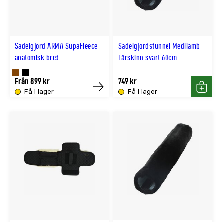
Sadelgjord ARMA SupaFleece
Sadelgjordstunnel Medilamb
anatomisk bred
Fårskinn svart 60cm
Finns
Finns
Från 899 kr
749 kr
Få i lager
Få i lager
Köp
Köp
i
i
BRUN
SVART
färg
färg