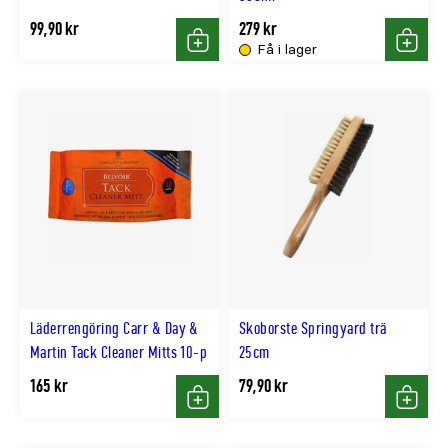
99,90 kr
279 kr
Få i lager
Köp
Köp
Läderrengöring Carr & Day &
Skoborste Springyard trä
Martin Tack Cleaner Mitts 10-p
25cm
165 kr
79,90 kr
Köp
Köp