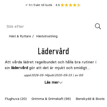
Gå
Genomsnitt
4.5
Fri frakt till butik
kund
till
Öppna
V
recension
huvudinnehållet
Meny
Sök
efter
Häst & Ryttare
Hästutrustning
Lädervård
Att vårda lädret regelbundet och hålla bra rutiner i
sin
lädervård
gör att det är mjukt och smidigt
samtidigt som det håller längre och behåller sin finish
uppd.
2026-05-14
publ.
2020-09-23
av GG
under många år framöver. Med tanke på kostnaden
Läs mer
för
hästutrustning
i läder är det extra viktigt att ta
hand om den – det är en investering för framtiden.
Flughuva (20)
Grimma & Grimskaft (96)
Benskydd & Boots (