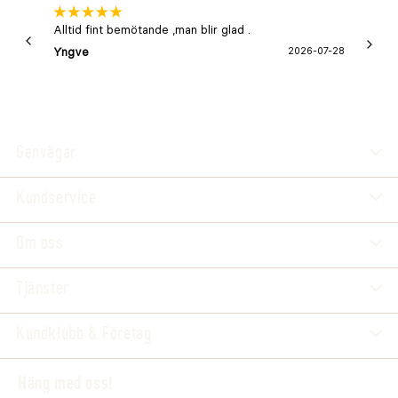
Alltid fint bemötande ,man blir glad .
Bra
Yngve
2026-07-28
Marga
Genvägar
Kundservice
Om oss
Tjänster
Kundklubb & Företag
Häng med oss!