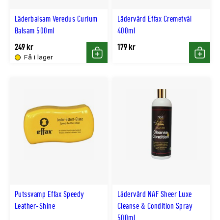
Läderbalsam Veredus Curium
Lädervård Effax Cremetvål
Balsam 500ml
400ml
249 kr
179 kr
Få i lager
Köp
Köp
Putssvamp Effax Speedy
Lädervård NAF Sheer Luxe
Leather-Shine
Cleanse & Condition Spray
500ml