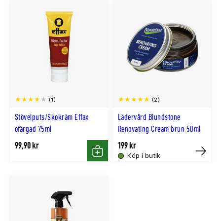
(1)
(2)
Stövelputs/Skokräm Effax
Lädervård Blundstone
ofärgad 75ml
Renovating Cream brun 50ml
99,90 kr
199 kr
Köp i butik
Köp
Tillfällig
slut
online