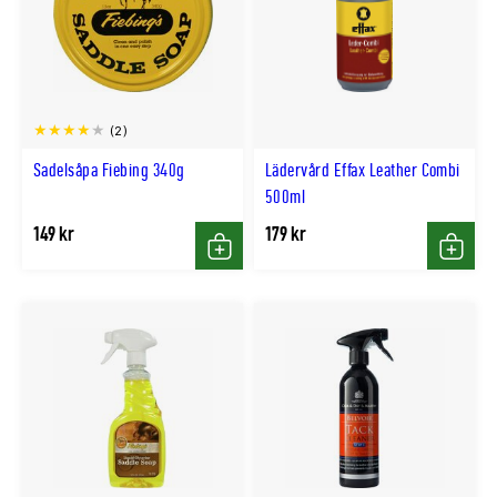
(2)
Sadelsåpa Fiebing 340g
Lädervård Effax Leather Combi
500ml
149 kr
179 kr
Köp
Köp