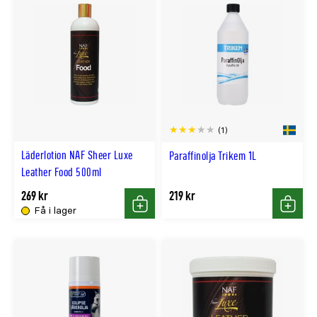
(1)
Läderlotion NAF Sheer Luxe
Paraffinolja Trikem 1L
Leather Food 500ml
269 kr
219 kr
Få i lager
Köp
Köp