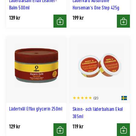
Läderbalsam Effax Leather-
Lädervård Absorbine
Balm 500ml
Horseman's One Step 425g
139 kr
199 kr
Köp
Köp
(2)
Lädertvål Effax glycerin 250ml
Skinn- och läderbalsam Ekol
385ml
129 kr
119 kr
Köp
Köp