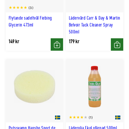
(3)
Flytande sadeltvål Fiebing
Lädervård Carr & Day & Martin
Glycerin 473ml
Belvoir Tack Cleaner Spray
500ml
149 kr
179 kr
Köp
Köp
(1)
Putssvamp Hansbo Sport de
Läderolja Ekol ofärgad 500ml