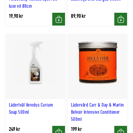
luxe vit Ø8cm
19,90 kr
89,90 kr
Köp
Köp
Lädertvål Veredus Curium
Lädervård Carr & Day & Martin
Soap 500ml
Belvoir Intensive Conditioner
500ml
249 kr
199 kr