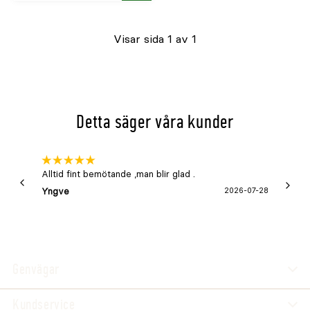
Visar sida 1 av 1
Detta säger våra kunder
Alltid fint bemötande ,man blir glad .
Bra
Yngve
2026-07-28
Marga
Genvägar
Kundservice