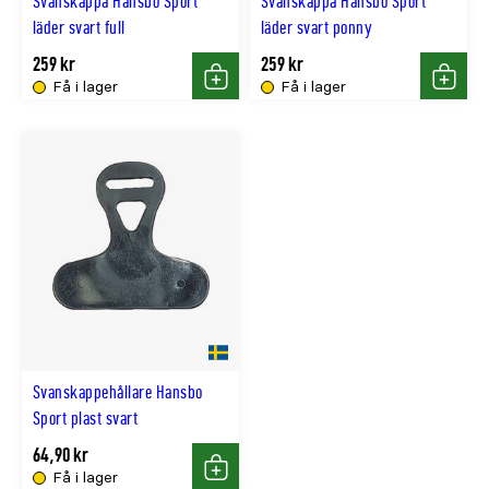
Svanskappa Hansbo Sport
Svanskappa Hansbo Sport
läder svart full
läder svart ponny
259 kr
259 kr
Få i lager
Få i lager
Köp
Köp
Svanskappehållare Hansbo
Sport plast svart
64,90 kr
Få i lager
Köp