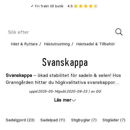
Gå
Genomsnitt
4.5
Fri frakt till butik
kund
till
Öppna
V
recension
huvudinnehållet
Meny
Sök
efter
Häst & Ryttare
Hästutrustning
Hästsadel & Tillbehör
Svanskappa
Svanskappa
– ökad stabilitet för sadeln & selen! Hos
Granngården hittar du högkvalitativa svanskappor
som hjälper till att förhindra att sadeln glider framåt
uppd.
2025-05-14
publ.
2020-09-23
av GG
under ridning. Ett smart tillbehör som ger både häst
Läs mer
och ryttare en tryggare upplevelse.
Sadelgjord (23)
Sadelpad (11)
Stigbyglar (7)
Stigläder (7)