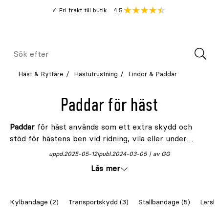
Gå
Genomsnitt
4.5
Fri frakt till butik
kund
till
Öppna
V
recension
huvudinnehållet
Meny
Sök
efter
Häst & Ryttare
Hästutrustning
Lindor & Paddar
Paddar för häst
Paddar
för häst används som ett extra skydd och
stöd för hästens ben vid ridning, vila eller under
bandagering. De finns i olika utföranden – från tunna
uppd.
2025-05-12
publ.
2024-03-05
av GG
ridpaddar som ger stötdämpning under benskydd till
Läs mer
kraftigare paddar som används som
bandageunderlägg vid skador eller i förebyggande
syfte.
Kylbandage (2)
Transportskydd (3)
Stallbandage (5)
Lersk