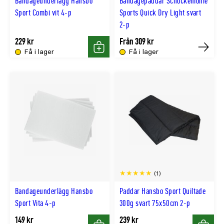
Bandageunderlägg Hansbo
Bandagepaddar Schockemöhle
Sport Combi vit 4-p
Sports Quick Dry Light svart
2-p
229 kr
Från 309 kr
Få i lager
Få i lager
Köp
Köp
(1)
Bandageunderlägg Hansbo
Paddar Hansbo Sport Quiltade
Sport Vita 4-p
300g svart 75x50cm 2-p
149 kr
239 kr