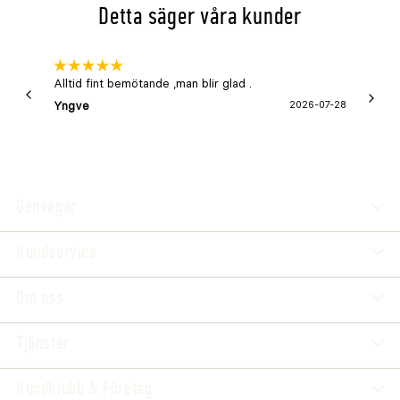
Detta säger våra kunder
Alltid fint bemötande ,man blir glad .
Bra
Yngve
2026-07-28
Marga
Genvägar
Kundservice
Om oss
Tjänster
Kundklubb & Företag