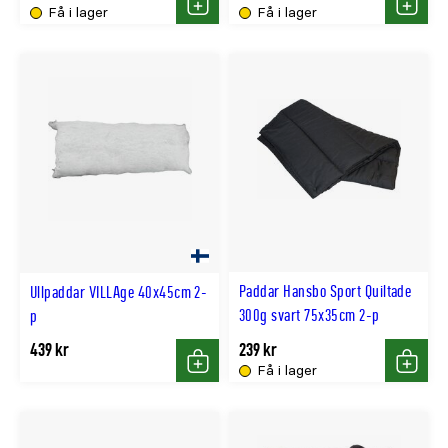
Få i lager
Få i lager
Köp
Köp
Paddar Hansbo Sport Quiltade
Ullpaddar VILLAge 40x45cm 2-
300g svart 75x35cm 2-p
p
439 kr
239 kr
Få i lager
Köp
Köp