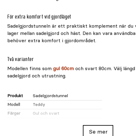
För extra komfort vid gjordläget
Sadelgjordstunneln är ett praktiskt komplement när du v
lager mellan sadelgjord och häst. Den kan vara användba
behöver extra komfort i gjordområdet.
Två varianter
Modellen finns som
gul 60cm
och svart 80cm. Välj längd
sadelgjord och utrustning.
Produkt
Sadelgjordstunnel
Modell
Teddy
Färger
Gul och svart
Längder
60cm och 80cm
Användning
Träs över sadelgjorden
Se mer