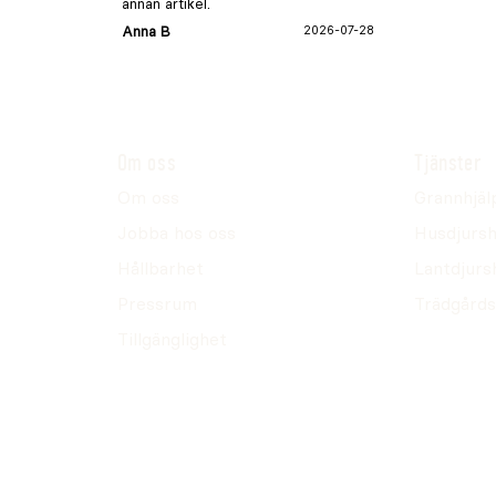
annan artikel.
Anna B
2026-07-28
Om oss
Tjänster
Om oss
Grannhjäl
Jobba hos oss
Husdjursh
Hållbarhet
Lantdjurs
Pressrum
Trädgårds
Tillgänglighet