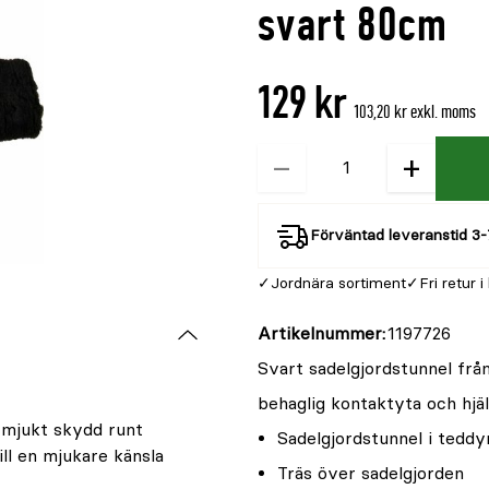
svart 80cm
129 kr
103,20 kr exkl. moms
−
+
Kvantitet
Förväntad leveranstid 3-
Jordnära sortiment
Fri retur i
Artikelnummer
1197726
Svart sadelgjordstunnel frå
behaglig kontaktyta och hjäl
 mjukt skydd runt
Sadelgjordstunnel i teddy
ill en mjukare känsla
Träs över sadelgjorden