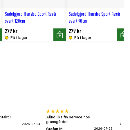
till
Sadelgjord Hansbo Sport Resår
Sadelgjord Hansbo Sport Resår
hög
svart 120cm
svart 90cm
279 kr
279 kr
Få i lager
Få i lager
p
Köp
Köp
takt !
Alltid lika fin service hos
xx
granngården.
2026-07-24
Hans-B
Stefan M
2026-07-23