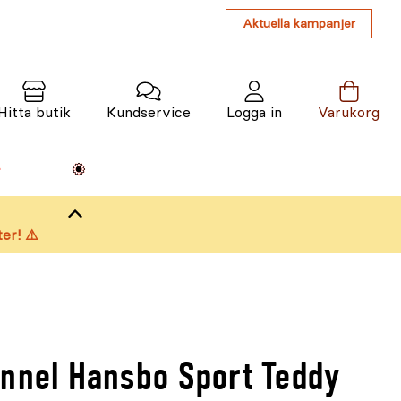
Aktuella kampanjer
Hitta butik
Kundservice
Logga in
Varukorg
Maskiner
Växter
Varumärken
Tjänster
Kunskap
er! ⚠️
unnel Hansbo Sport Teddy