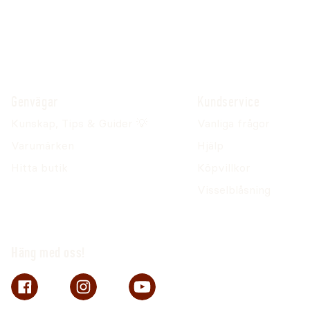
Genvägar
Kundservice
Kunskap, Tips & Guider 💡
Vanliga frågor
Varumärken
Hjälp
Hitta butik
Köpvillkor
Visselblåsning
Häng med oss!