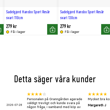
Sadelgjord Hansbo Sport Resår
Sadelgjord Hansbo Sport Resår
svart 110cm
svart 130cm
279 kr
279 kr
Få i lager
Få i lager
öp
Köp
Kö
Detta säger våra kunder
Personalen på Granngården agerade
Mycket bra kon
väldigt trevligt och kunde svara på
2026-07-28
Margareth J
någon fråga, i samband med köp av