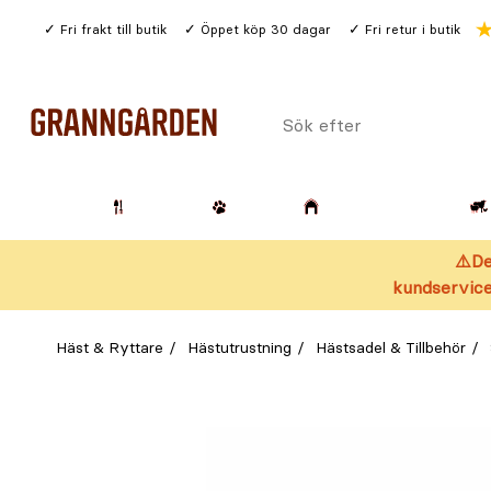
Gå
Fri frakt till butik
Öppet köp 30 dagar
Fri retur i butik
till
huvudinnehållet
Sök
efter
Trädgård
Husdjur
Lantbruk & Skog
⚠️De
kundservice
Häst & Ryttare
Hästutrustning
Hästsadel & Tillbehör