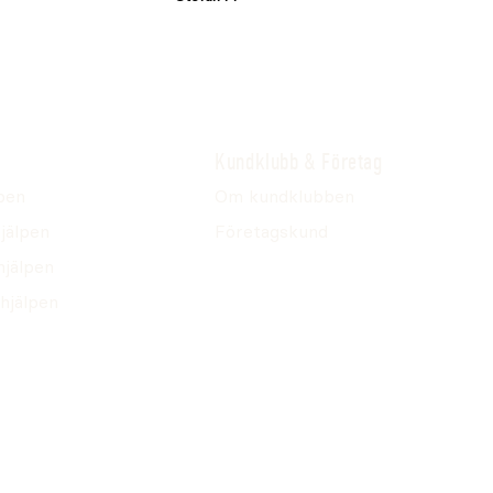
Kundklubb & Företag
pen
Om kundklubben
jälpen
Företagskund
hjälpen
hjälpen