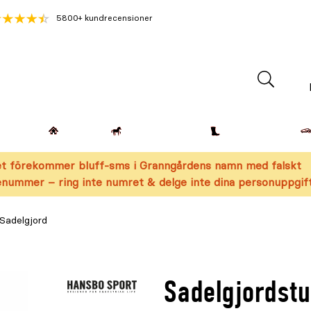
5800+ kundrecensioner
Lantdjur
Hemmet
Häst & Ryttare
Kläder & Skor
t förekommer bluff-sms i Granngårdens namn med falskt
nummer – ring inte numret & delge inte dina personuppgift
Sadelgjord
Sadelgjordst