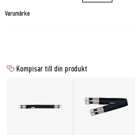
Funktion
Ger mjukare känsla vid gjordläget
Varumärke
Kompisar till din produkt