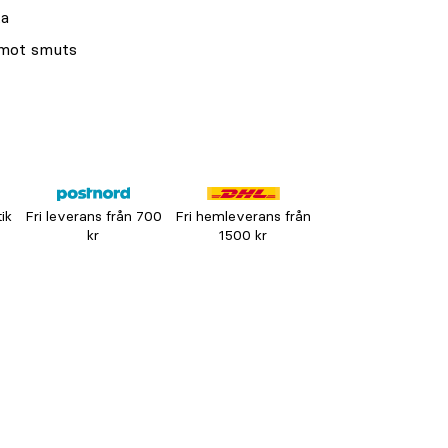
ta
 mot smuts
tik
Fri leverans från 700
Fri hemleverans från
kr
1500 kr