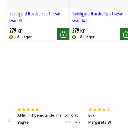
Sadelgjord Hansbo Sport Resår
Sadelgjord Hansbo Sport Resår
svart 100cm
svart 140cm
279 kr
279 kr
Få i lager
Få i lager
Köp
K
Alltid fint bemötande ,man blir glad .
Bra
Yngve
2026-07-28
Margareta W