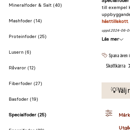
Specialfoder 
Mineralfoder & Salt
(40)
till exempel
uppbyggande 
Mashfoder
(14)
hästtillskott
.
uppd.
2024-06-0
Proteinfoder
(25)
Läs mer
Lusern
(6)
Spana även 
Skottkärra
Råvaror
(12)
Fiberfoder
(27)
💡Välj r
Basfoder
(19)
Specialfoder
(25)
Märk
Utgå