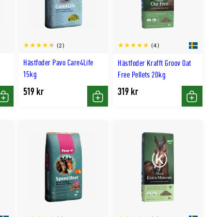
(2)
(4)
Hästfoder Pavo Care4Life
Hästfoder Krafft Groov Oat
15kg
Free Pellets 20kg
519 kr
319 kr
Köp
Köp
Köp