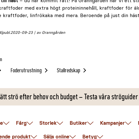
till häst
– du har kommit rätt! På Granngården har vi ett stor
 kraftfoder med extra högt proteininnehåll, kraftfoder för ä
kraftfoder, linfrökaka med mera. Beroende på just din häst
4
publ.
2020-09-23
av Granngården
in
Foderutrustning
Stallredskap
ätt strö efter behov och budget – Testa våra ströguider
e
Färg
Storlek
Butiker
Kampanjer
ende produkt
Säljs online
Betyg