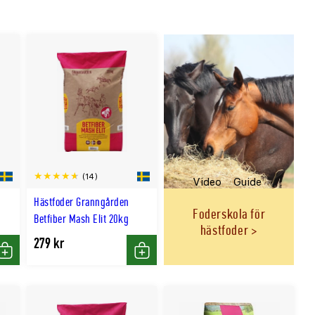
(14)
Video
Guide
Hästfoder Granngården
Foderskola för
Betfiber Mash Elit 20kg
hästfoder
279 kr
Köp
Köp