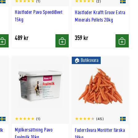
(1)
(2)
Hästfoder Pavo SpeediBeet
Hästfoder Krafft Groov Extra
15kg
Minerals Pellets 20kg
489 kr
359 kr
Köp
Köp
Köp
🏠︎ Butiksvara
(1)
(45)
Mjölkersättning Pavo
lk
Foderråvara Morötter färska
Foalmilk 10kg
18kg