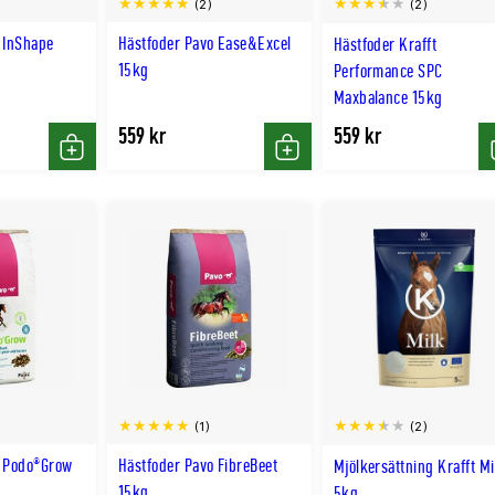
(2)
(2)
 InShape
Hästfoder Pavo Ease&Excel
Hästfoder Krafft
15kg
Performance SPC
Maxbalance 15kg
559 kr
559 kr
Köp
Köp
(1)
(2)
o Podo®Grow
Hästfoder Pavo FibreBeet
Mjölkersättning Krafft Mi
15kg
5kg