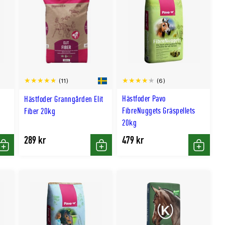
(6)
(11)
Hästfoder Pavo
Hästfoder Granngården Elit
FibreNuggets Gräspellets
Fiber 20kg
20kg
289 kr
479 kr
Köp
Köp
Köp