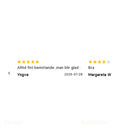
Alltid fint bemötande ,man blir glad .
Bra
Yngve
2026-07-28
Margareta W
Genvägar
Kundservice