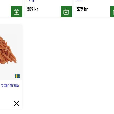
509 kr
579 kr
Köp
Köp
rötter färska
Slut