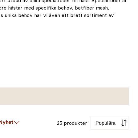
t utbud av olika specialfoder till häst. Specialfoder är
ldre hästar med specifika behov, betfiber mash,
s unika behov har vi även ett brett sortiment av
Sortera
Nyhet
25 produkter