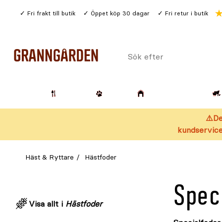
Gå
Fri frakt till butik
Öppet köp 30 dagar
Fri retur i butik
till
huvudinnehållet
Sök
efter
Trädgård
Husdjur
Lantbruk & Skog
⚠️De
kundservice
Häst & Ryttare
Hästfoder
Spec
Visa allt i
Hästfoder