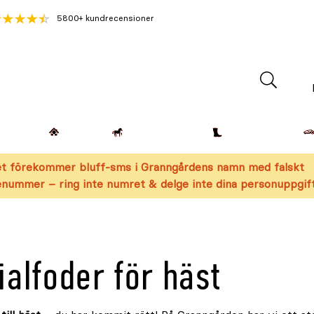
5800+ kundrecensioner
Lantdjur
Hemmet
Häst & Ryttare
Kläder & Skor
t förekommer bluff-sms i Granngårdens namn med falskt
nummer – ring inte numret & delge inte dina personuppgift
ialfoder för häst