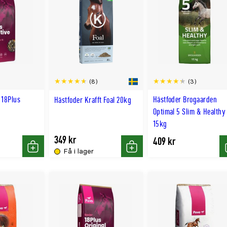
(3)
(8)
 18Plus
Hästfoder Brogaarden
Hästfoder Krafft Foal 20kg
Optimal 5 Slim & Healthy
15kg
349 kr
409 kr
Få i lager
Köp
Köp