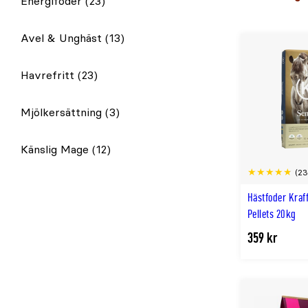
Energifoder
(23)
Avel & Unghäst
(13)
Havrefritt
(23)
Mjölkersättning
(3)
Känslig Mage
(12)
(23
Hästfoder Kraff
Pellets 20kg
359 kr