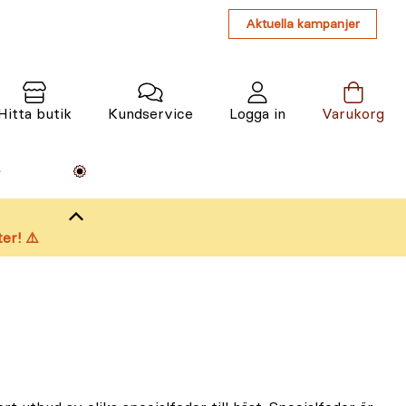
Aktuella kampanjer
Hitta butik
Kundservice
Logga in
Varukorg
Maskiner
Växter
Varumärken
Tjänster
Kunskap
er! ⚠️