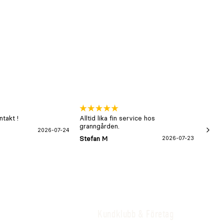
takt !
Alltid lika fin service hos
xx
granngården.
2026-07-24
Hans-B
Stefan M
2026-07-23
Kundklubb & Företag