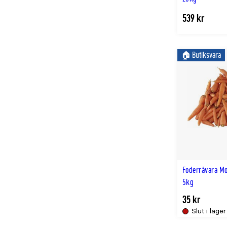
539 kr
🏠︎ Butiksvara
Foderråvara Mo
5kg
35 kr
Slut i lager