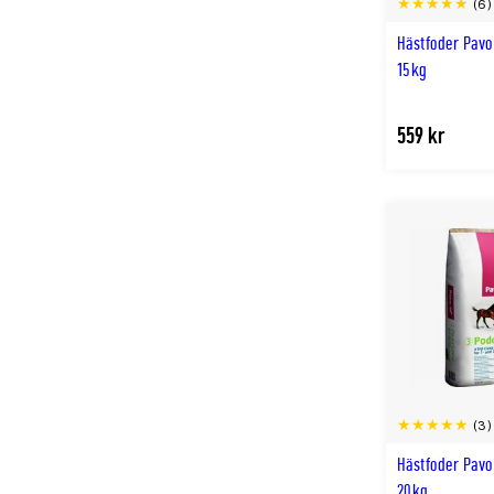
(6)
Hästfoder Pavo
15kg
559 kr
(3)
Hästfoder Pav
20kg