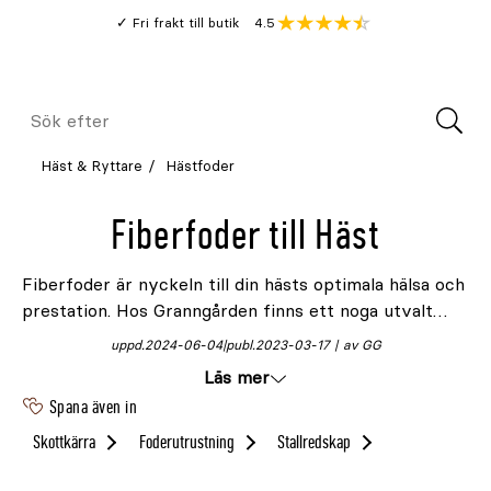
Gå
Genomsnitt
4.5
Fri frakt till butik
kund
till
Öppna
V
recension
huvudinnehållet
Meny
Sök
efter
Häst & Ryttare
Hästfoder
Fiberfoder till Häst
Fiberfoder är nyckeln till din hästs optimala hälsa och
prestation. Hos Granngården finns ett noga utvalt
sortiment av fiberfoder, anpassade för att möta din
uppd.
2024-06-04
publ.
2023-03-17
av GG
hästs specifika behov. Här prioriteras både
Läs mer
näringsinnehåll och smaklighet för att säkerställa att
Spana även in
din häst får den bästa möjliga kosten. Beroende på
just din hästs unika behov har vi även ett brett
Skottkärra
Foderutrustning
Stallredskap
sortiment av
hästtillskott
.