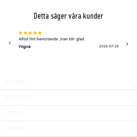
Detta säger våra kunder
Alltid fint bemötande ,man blir glad .
Bra
Yngve
2026-07-28
Marga
Genvägar
Kundservice
Om oss
Tjänster