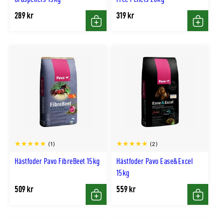
289 kr
319 kr
Köp
Köp
(1)
(2)
Hästfoder Pavo FibreBeet 15kg
Hästfoder Pavo Ease&Excel
15kg
509 kr
559 kr
Köp
Köp