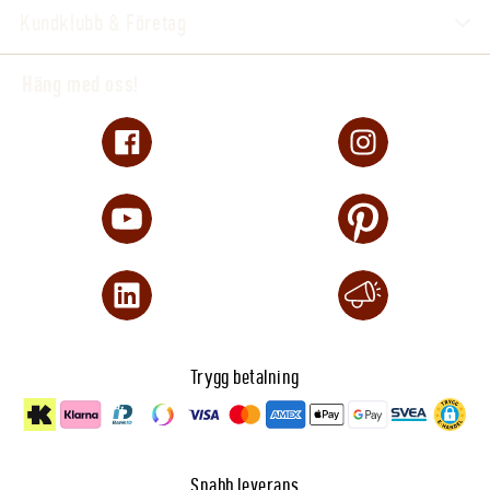
Kundklubb & Företag
Häng med oss!
Trygg betalning
Snabb leverans