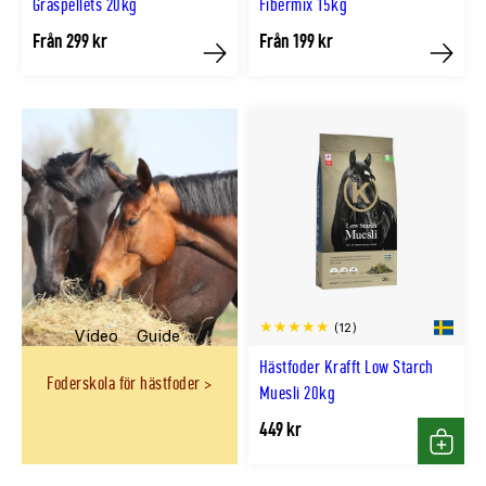
Gräspellets 20kg
Fibermix 15kg
Från 299 kr
Från 199 kr
Köp
Köp
(12)
Video
Guide
Hästfoder Krafft Low Starch
Foderskola för hästfoder
Muesli 20kg
449 kr
Köp