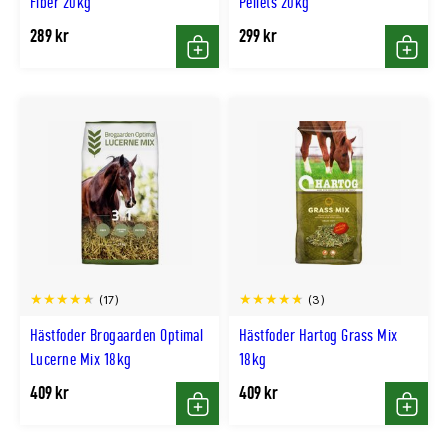
Fiber 20kg
Pellets 20kg
289 kr
299 kr
Köp
Köp
(17)
(3)
Hästfoder Brogaarden Optimal
Hästfoder Hartog Grass Mix
Lucerne Mix 18kg
18kg
409 kr
409 kr
Köp
Köp