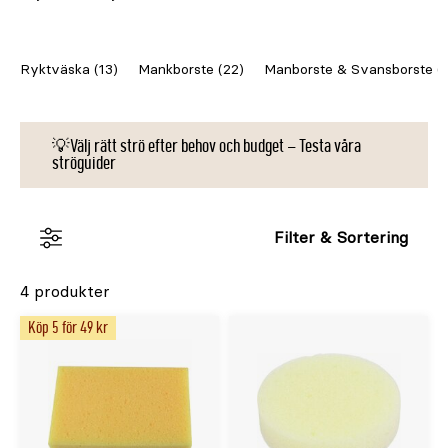
Ryktväska (13)
Mankborste (22)
Manborste & Svansborste (1
💡Välj rätt strö efter behov och budget – Testa våra
ströguider
Filter & Sortering
4 produkter
Köp 5 för 49 kr