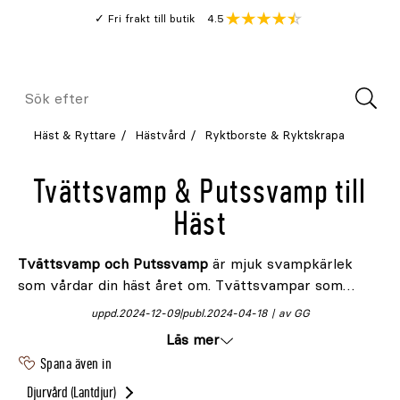
Gå
Genomsnitt
4.5
Fri frakt till butik
kund
till
Öppna
V
recension
huvudinnehållet
Meny
Sök
efter
Häst & Ryttare
Hästvård
Ryktborste & Ryktskrapa
Tvättsvamp & Putssvamp till
Häst
Tvättsvamp och Putssvamp
är mjuk svampkärlek
som vårdar din häst året om. Tvättsvampar som
effektivt och smidigt används för hela kroppen samt
uppd.
2024-12-09
publ.
2024-04-18
av GG
runt hästens ögon, näsborrar och mun.
Läs mer
Spana även in
Djurvård (lantdjur)