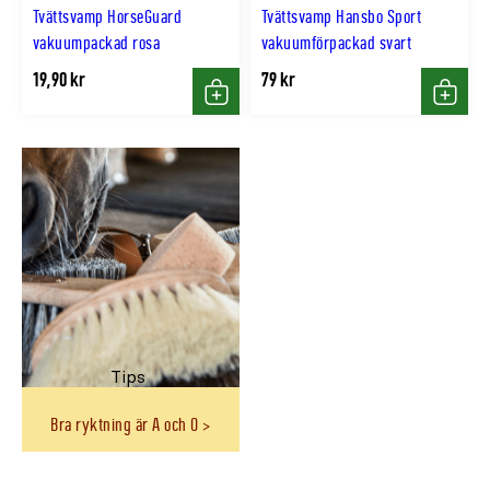
Tvättsvamp HorseGuard
Tvättsvamp Hansbo Sport
vakuumpackad rosa
vakuumförpackad svart
19,90 kr
79 kr
Köp
Köp
Tips
Bra ryktning är A och O