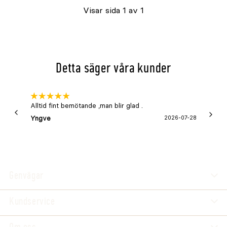
Visar sida 1 av 1
Detta säger våra kunder
Alltid fint bemötande ,man blir glad .
Bra
Yngve
2026-07-28
Marga
Genvägar
Kundservice