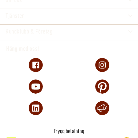
Om oss
Tjänster
Kundklubb & Företag
Häng med oss!
Trygg betalning