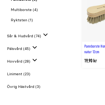
Multiborste
(4)
Ryktsten
(1)
Sår & Hudvård
(74)
Expandera
Pannborste Ho
Pälsvård
(45)
Expandera
natur 12cm
19,90 kr
Hovvård
(28)
Expandera
Liniment
(23)
Övrig Hästvård
(3)