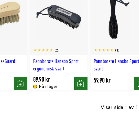
(2)
(1)
rseGuard
Pannborste Hansbo Sport
Pannborste Hansbo Spor
ergonomisk svart
svart
89,90 kr
59,90 kr
Få i lager
Köp
Köp
Visar sida 1 av 1