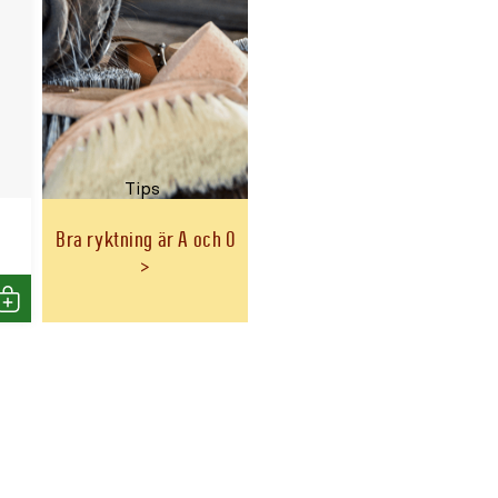
Tips
t
Bra ryktning är A och O
Köp