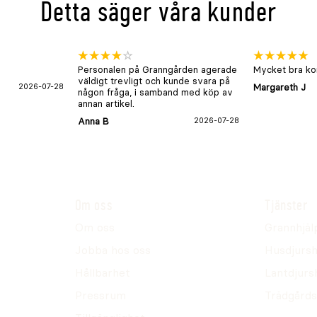
Detta säger våra kunder
Personalen på Granngården agerade
Mycket bra kon
väldigt trevligt och kunde svara på
2026-07-28
Margareth J
någon fråga, i samband med köp av
annan artikel.
Anna B
2026-07-28
Om oss
Tjänster
Om oss
Grannhjäl
Jobba hos oss
Husdjursh
Hållbarhet
Lantdjurs
Pressrum
Trädgårds