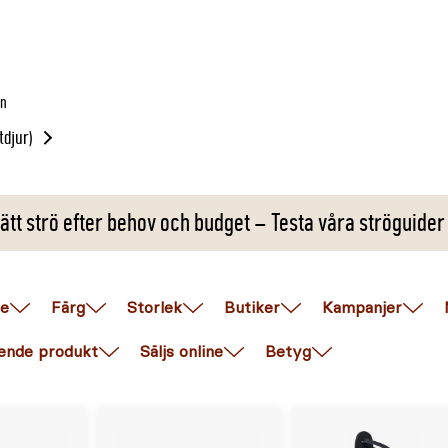
in
tdjur)
ätt strö efter behov och budget – Testa våra ströguider
e
Färg
Storlek
Butiker
Kampanjer
ende produkt
Säljs online
Betyg