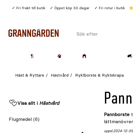
Gå
Fri frakt till butik
Öppet köp 30 dagar
Fri retur i butik
till
huvudinnehållet
Sök
efter
Trädgård
Husdjur
Lantbruk & Skog
Häst & Ryttare
Hästvård
Ryktborste & Ryktskrapa
Pann
Visa allt i
Hästvård
Pannborste
t
Flugmedel
(6)
lättmanövrer
uppd.
2024-12-0