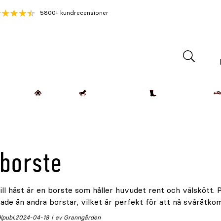
5800+ kundrecensioner
Lantdjur
Hemmet
Häst & Ryttare
Kläder & Skor
borste
ill häst är en borste som håller huvudet rent och välskött.
ade än andra borstar, vilket är perfekt för att nå svåråtk
9
publ.
2024-04-18
av Granngården