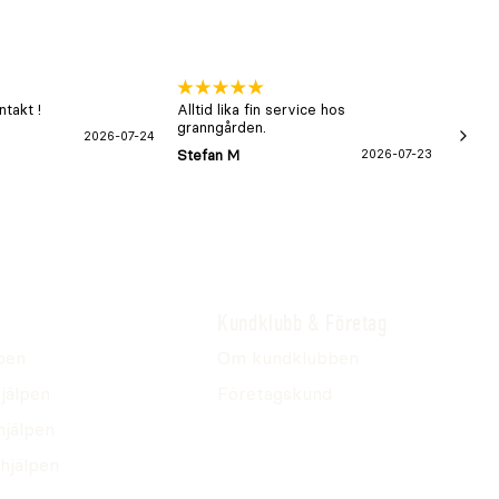
takt !
Alltid lika fin service hos
xx
granngården.
2026-07-24
Hans-B
Stefan M
2026-07-23
Kundklubb & Företag
pen
Om kundklubben
jälpen
Företagskund
hjälpen
hjälpen