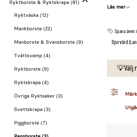
Ryktborste & Ryktskrapa
(81)
Stäng
Läs mer
igen
Ryktväska
(12)
Mankborste
(22)
Spana även 
Djurvård (lan
Manborste & Svansborste
(9)
Tvättsvamp
(4)
💡Välj r
Ryktborste
(9)
Ryktskrapa
(4)
Märk
Övriga Ryktsaker
(3)
Utgå
Svettskrapa
(3)
Piggborste
(7)
Pannborste
(3)