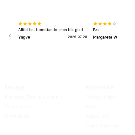
Alltid fint bemötande ,man blir glad .
Bra
Yngve
2026-07-28
Margareta W
Genvägar
Kundservice
Kunskap, Tips & Guider 💡
Vanliga frågor
Varumärken
Hjälp
Hitta butik
Köpvillkor
Visselblåsning