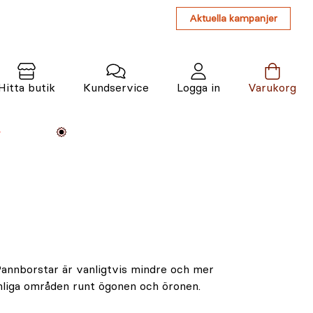
Aktuella kampanjer
Hitta butik
Kundservice
Logga in
Varukorg
Maskiner
Växter
Varumärken
Tjänster
Kunskap
 Pannborstar är vanligtvis mindre och mer
omliga områden runt ögonen och öronen.