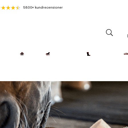
5800+ kundrecensioner
Lantdjur
Hemmet
Häst & Ryttare
Kläder & Skor