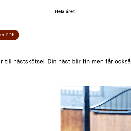
Hela året
om PDF
 till hästskötsel. Din häst blir fin men får oc