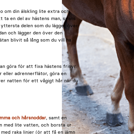
ro om din älskling lite extra och
att ta en del av hästens man, svans
n yttersta delen som du lägger över
idan och lägger den över den
tan blivit så lång som du vill ha
n göra för att fixa hästens frisyr.
 eller adrennerflätor, göra en
över natten för ett vågigt hår när du
ämma och hårsnoddar
, samt en
 med lite vatten, och borsta ur
 med raka linjer (ör att få en jämn