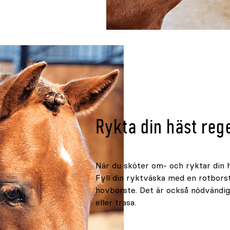
Rykta din häst reg
När du sköter om- och ryktar din h
Fyll din ryktväska med en rotbors
hovborste. Det är också nödvändig
eller trasa.