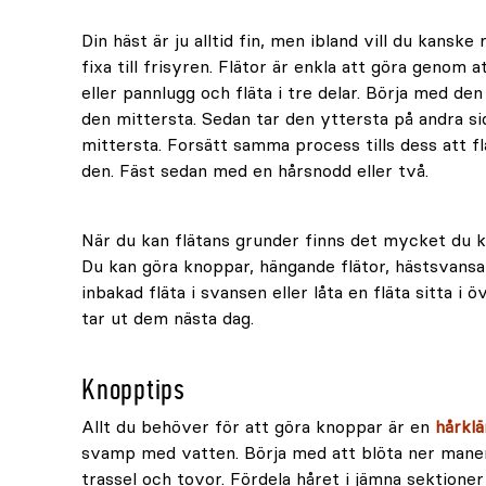
Din häst är ju alltid fin, men ibland vill du kanske 
fixa till frisyren. Flätor är enkla att göra genom 
eller pannlugg och fläta i tre delar. Börja med de
den mittersta. Sedan tar den yttersta på andra s
mittersta. Forsätt samma process tills dess att flä
den. Fäst sedan med en hårsnodd eller två.
När du kan flätans grunder finns det mycket du ka
Du kan göra knoppar, hängande flätor, hästsvansar
inbakad fläta i svansen eller låta en fläta sitta i 
tar ut dem nästa dag.
Knopptips
Allt du behöver för att göra knoppar är en
hårkl
svamp med vatten. Börja med att blöta ner manen
trassel och tovor. Fördela håret i jämna sektioner