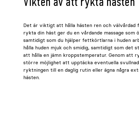
Vikten av att rykta hästen
Det är viktigt att hålla hästen ren och välvårdad
rykta din häst ger du en vårdande massage som öka
samtidigt som du hjälper fettkörtlarna i huden ar
hålla huden mjuk och smidig, samtidigt som det st
att hålla en jämn kroppstemperatur. Genom att ry
större möjlighet att upptäcka eventuella svullnad
ryktningen till en daglig rutin eller ägna några ex
hästen.