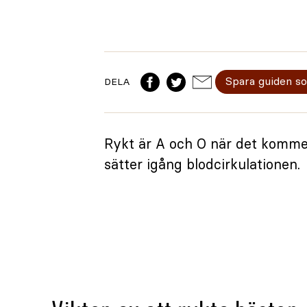
Spara guiden s
DELA
Rykt är A och O när det kommer
sätter igång blodcirkulationen.