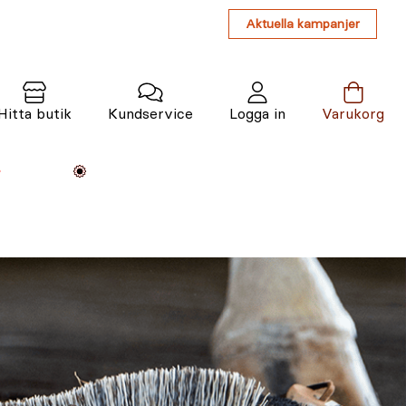
Aktuella kampanjer
Hitta butik
Kundservice
Logga in
Varukorg
Maskiner
Växter
Varumärken
Tjänster
Kunskap