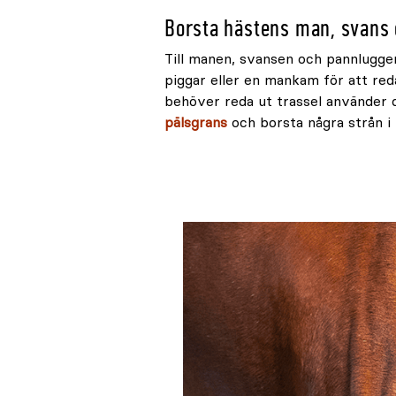
Borsta hästens man, svans 
Till manen, svansen och pannlugge
piggar eller en mankam för att re
behöver reda ut trassel använder d
pälsgrans
och borsta några strån i 