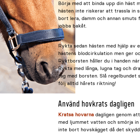
Börja med att binda upp din häst me
hästen inte riskerar att trassla in 
bort lera, damm och annan smuts f
jobba bakåt.
Rykta sedan hästen med hjälp av 
hästens blodcirkulation men ger ock
Ryktborsten håller du i handen nä
Rykta med långa, lugna tag och dra
tag med borsten. Slå regelbundet 
följ alltid hårets riktning!
Använd hovkrats dagligen
Kratsa hovarna
dagligen genom att
med ljummet vatten och smörja in
inte bort hovskägget då det skydd