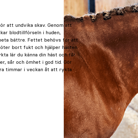
 för att undvika skav. Genom att
r blodtillförseln i huden,
beta bättre. Fettet behövs för att
öter bort fukt och hjälper hästen
kta lär du känna din häst och får
er, sår och ömhet i god tid. Gör
tra timmar i veckan åt att rykta