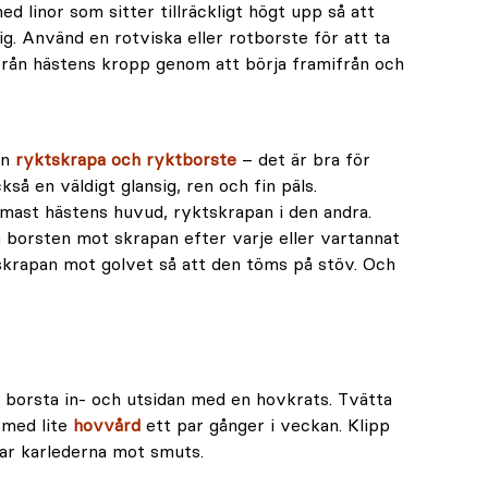
d linor som sitter tillräckligt högt upp så att
sig. Använd en rotviska eller rotborste för att ta
rån hästens kropp genom att börja framifrån och
en
ryktskrapa och ryktborste
– det är bra för
så en väldigt glansig, ren och fin päls.
rmast hästens huvud, ryktskrapan i den andra.
 borsten mot skrapan efter varje eller vartannat
skrapan mot golvet så att den töms på stöv. Och
 borsta in- och utsidan med en hovkrats. Tvätta
 med lite
hovvård
ett par gånger i veckan. Klipp
ar karlederna mot smuts.