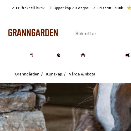
Gå
Fri frakt till butik
Öppet köp 30 dagar
Fri retur i butik
till
huvudinnehållet
Sök
efter
Trädgård
Husdjur
Lantbruk & Skog
Granngården
Kunskap
Vårda & sköta