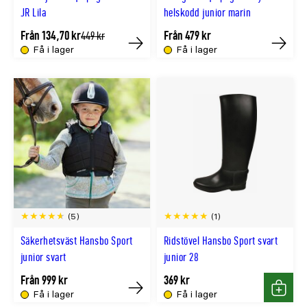
JR Lila
helskodd junior marin
Från 134,70 kr
Från 479 kr
Tidligere
449 kr
lägsta
Få i lager
Få i lager
Köp
Köp
pris
(5)
(1)
Säkerhetsväst Hansbo Sport
Ridstövel Hansbo Sport svart
junior svart
junior 28
Från 999 kr
369 kr
Få i lager
Få i lager
Köp
Köp