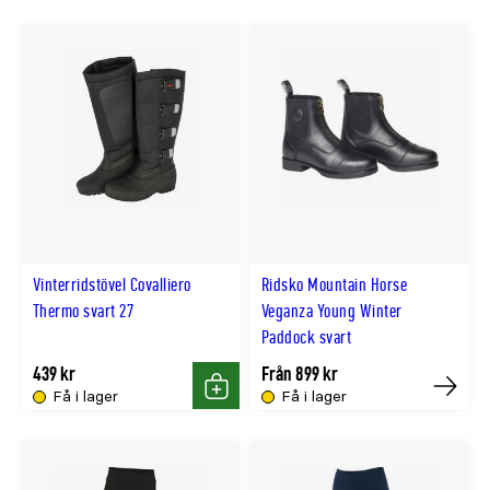
Vinterridstövel Covalliero
Ridsko Mountain Horse
Thermo svart 27
Veganza Young Winter
Paddock svart
439 kr
Från 899 kr
Få i lager
Få i lager
Köp
Köp