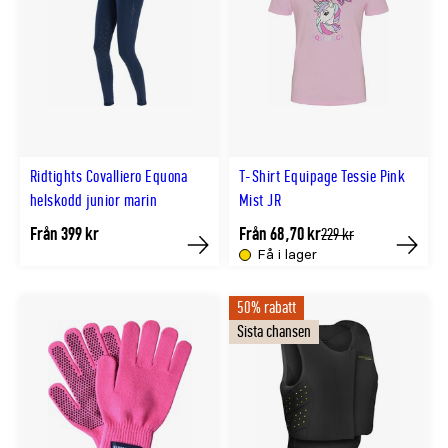
Ridtights Covalliero Equona
T-Shirt Equipage Tessie Pink
helskodd junior marin
Mist JR
Från 399 kr
Från 68,70 kr
Tidligere
229 kr
lägsta
Få i lager
Köp
Köp
pris
50% rabatt
Sista chansen