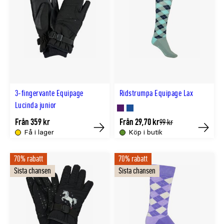
3-fingervante Equipage
Ridstrumpa Equipage Lax
Lucinda junior
Finns
Finns
Från 359 kr
Från 29,70 kr
Tidligere
99 kr
lägsta
i
i
Få i lager
Köp i butik
Köp
Köp
pris
LILA
TURKOS
70% rabatt
70% rabatt
färg
färg
Sista chansen
Sista chansen