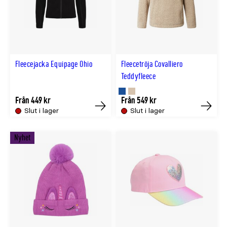
Fleecejacka Equipage Ohio
Fleecetröja Covalliero
Teddyfleece
Finns
Finns
Från 449 kr
Från 549 kr
Slut i lager
Slut i lager
Köp
Köp
i
i
NAVY
BEIGE
Nyhet
färg
färg