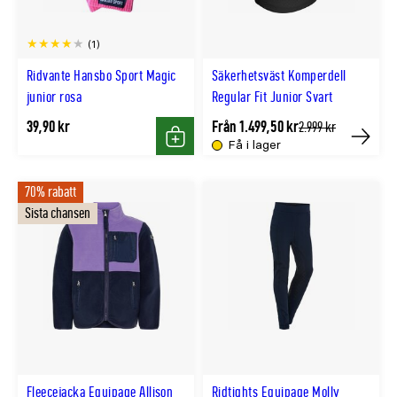
(1)
Ridvante Hansbo Sport Magic
Säkerhetsväst Komperdell
junior rosa
Regular Fit Junior Svart
39,90 kr
Från 1.499,50 kr
Tidligere
2.999 kr
lägsta
Få i lager
Köp
Köp
pris
70% rabatt
Sista chansen
Fleecejacka Equipage Allison
Ridtights Equipage Molly