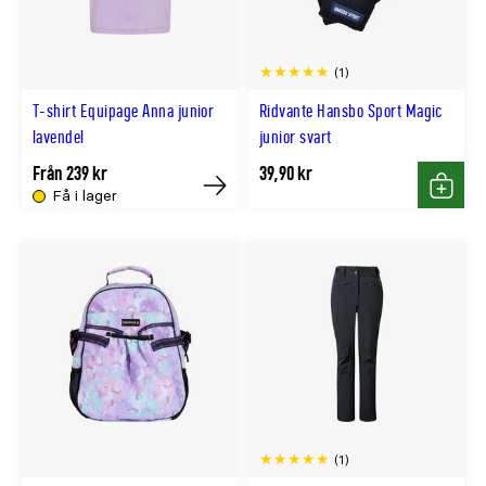
(1)
T-shirt Equipage Anna junior
Ridvante Hansbo Sport Magic
lavendel
junior svart
Från 239 kr
39,90 kr
Få i lager
Köp
Köp
(1)