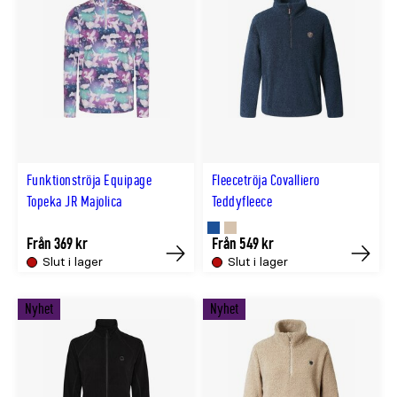
Funktionströja Equipage
Fleecetröja Covalliero
Topeka JR Majolica
Teddyfleece
Finns
Finns
Från 369 kr
Från 549 kr
Slut i lager
Slut i lager
Köp
Köp
i
i
NAVY
BEIGE
Nyhet
Nyhet
färg
färg