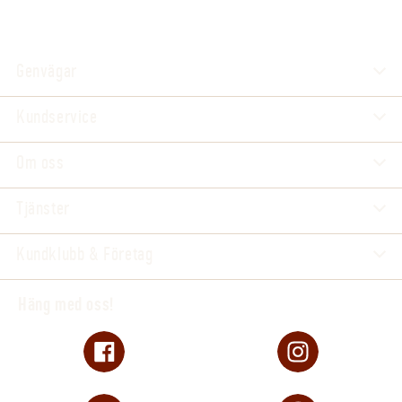
Genvägar
Kundservice
Om oss
Tjänster
Kundklubb & Företag
Häng med oss!