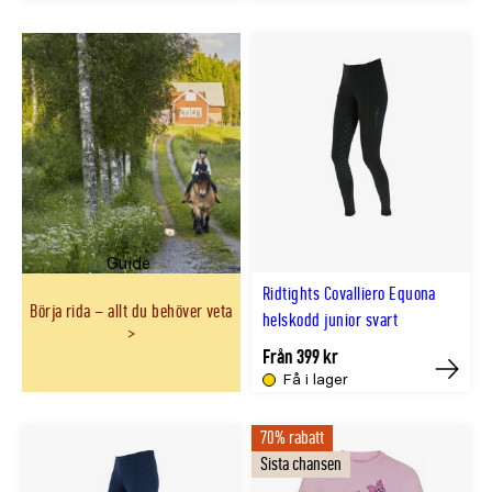
Guide
Ridtights Covalliero Equona
Börja rida – allt du behöver veta
helskodd junior svart
Från 399 kr
Få i lager
Köp
70% rabatt
Sista chansen