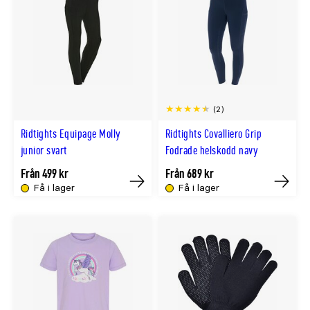
(2)
Ridtights Equipage Molly
Ridtights Covalliero Grip
junior svart
Fodrade helskodd navy
Från 499 kr
Från 689 kr
Få i lager
Få i lager
Köp
Köp