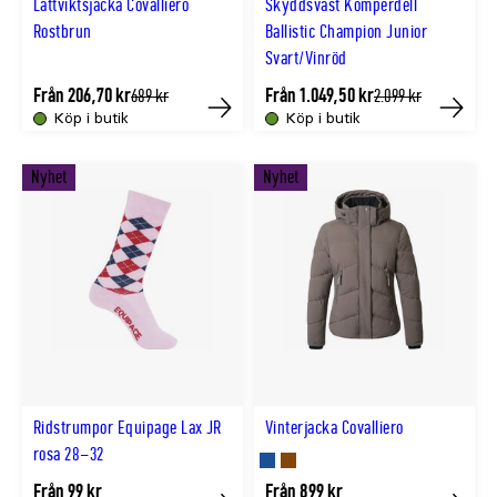
Lättviktsjacka Covalliero
Skyddsväst Komperdell
Rostbrun
Ballistic Champion Junior
Svart/Vinröd
Från 206,70 kr
Från 1.049,50 kr
Tidligere
Tidligere
689 kr
2.099 kr
lägsta
lägsta
Köp i butik
Köp i butik
Köp
Köp
pris
pris
Nyhet
Nyhet
Ridstrumpor Equipage Lax JR
Vinterjacka Covalliero
rosa 28–32
Finns
Finns
Från 99 kr
Från 899 kr