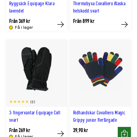
Ryggsäck Equipage Klara
Thermobyxa Covalliero Alaska
lavendel
helskodd svart
Från 369 kr
Från 899 kr
Få i lager
Köp
Köp
(2)
3-fingervantar Equipage Colt
Ridhandskar Covalliero Magic
svart
Grippy junior flerfärgade
Från 269 kr
39,90 kr
Få i lager