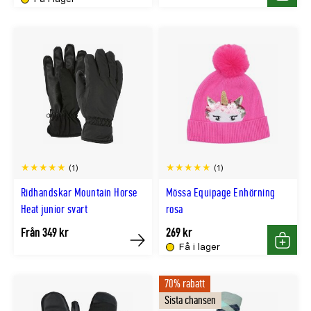
Köp
Köp
(1)
(1)
Ridhandskar Mountain Horse
Mössa Equipage Enhörning
Heat junior svart
rosa
Från 349 kr
269 kr
Få i lager
Köp
Köp
70% rabatt
Sista chansen