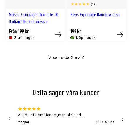
(1)
Mössa Equipage Charlotte JR
Keps Equipage Rainbow rosa
Radiant Orchid onesize
Från 199 kr
199 kr
Slut i lager
Köp i butik
Köp
Tillfällig
slut
Visar sida 2 av 2
online
Detta säger våra kunder
Alltid fint bemötande ,man blir glad .
Bra
Yngve
2026-07-28
Marga