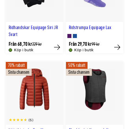
Ridhandskar Equipage Siri JR
Ridstrumpa Equipage Lax
Svart
Finns
Finns
Från 68,70 kr
Från 29,70 kr
Tidligere
Tidligere
229 kr
99 kr
lägsta
lägsta
i
i
Köp i butik
Köp i butik
Köp
Köp
pris
pris
LILA
TURKOS
70% rabatt
50% rabatt
färg
färg
Sista chansen
Sista chansen
(5)