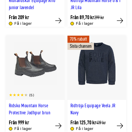
Ridhandskar Equipage Arlo
Ridtröja Mountain Horse U & I
junior lavendel
JR Lila
Från 209 kr
Från 89,70 kr
Tidligere
299 kr
lägsta
Få i lager
Få i lager
Köp
Köp
pris
70% rabatt
Sista chansen
(5)
Ridsko Mountain Horse
Ridtröja Equipage Veela JR
Protective Jodhpur brun
Navy
Från 999 kr
Från 125,70 kr
Tidligere
419 kr
lägsta
Få i lager
Få i lager
Köp
Köp
pris