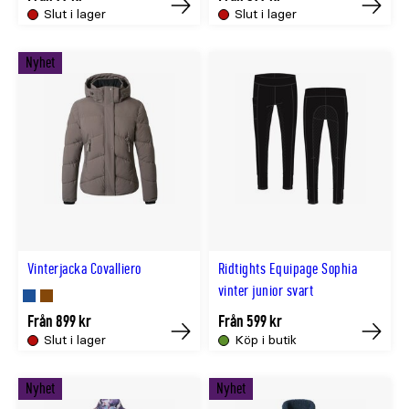
i
i
Slut i lager
Slut i lager
Köp
Köp
NAVY
BRUN
Nyhet
färg
färg
Vinterjacka Covalliero
Ridtights Equipage Sophia
vinter junior svart
Finns
Finns
Från 899 kr
Från 599 kr
i
i
Slut i lager
Köp i butik
Köp
Köp
NAVY
BRUN
Nyhet
Nyhet
färg
färg