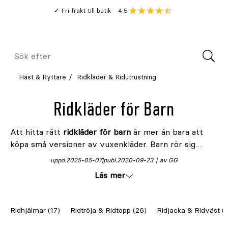
Gå
Genomsnitt
4.5
Fri frakt till butik
kund
till
Öppna
V
recension
huvudinnehållet
Meny
Sök
efter
Häst & Ryttare
Ridkläder & Ridutrustning
Ridkläder för Barn
Att hitta rätt
ridkläder för barn
är mer än bara att
köpa små versioner av vuxenkläder. Barn rör sig
annorlunda, leker mer och har helt andra behov i både
uppd.
2025-05-07
publ.
2020-09-23
av GG
stallet och sadeln. Därför är det avgörande att
Läs mer
barnens ridkläder är utformade med säkerhet,
passform och flexibilitet i fokus – så att varje ridpass
blir både tryggt och roligt.
Ridhjälmar (17)
Ridtröja & Ridtopp (26)
Ridjacka & Ridväst (