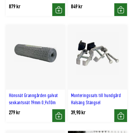
879 kr
849 kr
Köp
Köp
Hönsnät Granngården galvat
Monteringssats till hundgård
sexkantsnät 19mm 0,9x10m
Halsäng Stängsel
279 kr
39,90 kr
Köp
Köp