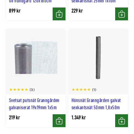
till hundgård 120x180cm
sexkantsnät 25mm 1x10m
899 kr
229 kr
Köp
Köp
(3)
(1)
Svetsat putsnät Granngården
Hönsnät Granngården galvat
galvaniserat 19x19mm 1x5m
sexkantsnät 50mm 1,8x50m
219 kr
1.349 kr
Köp
Köp