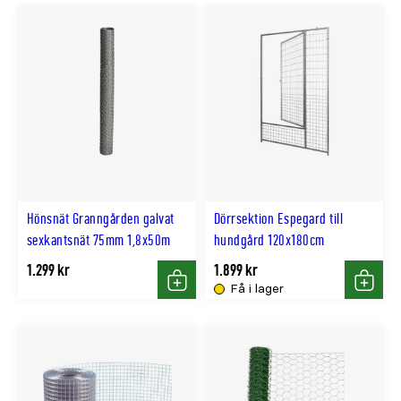
Hönsnät Granngården galvat
Dörrsektion Espegard till
sexkantsnät 75mm 1,8x50m
hundgård 120x180cm
1.299 kr
1.899 kr
Få i lager
Köp
Köp