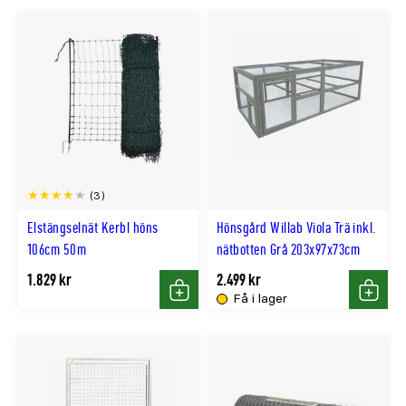
(3)
Elstängselnät Kerbl höns
Hönsgård Willab Viola Trä inkl.
106cm 50m
nätbotten Grå 203x97x73cm
1.829 kr
2.499 kr
Få i lager
Köp
Köp