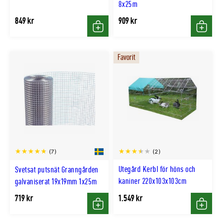
8x25m
849 kr
909 kr
Köp
Köp
Favorit
(2)
(7)
Utegård Kerbl för höns och
Svetsat putsnät Granngården
kaniner 220x103x103cm
galvaniserat 19x19mm 1x25m
719 kr
1.549 kr
Köp
Köp