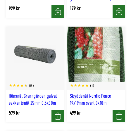
929 kr
179 kr
Köp
Köp
(5)
(1)
Hönsnät Granngården galvat
Skyddsnät Nordic Fence
sexkantsnät 25mm 0,6x50m
19x19mm svart 8x10m
579 kr
499 kr
Köp
Köp