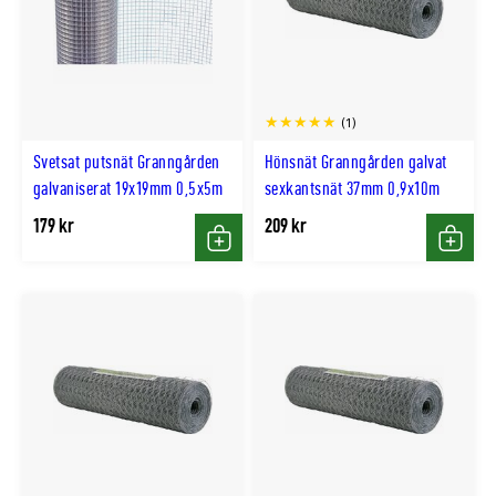
(1)
Svetsat putsnät Granngården
Hönsnät Granngården galvat
galvaniserat 19x19mm 0,5x5m
sexkantsnät 37mm 0,9x10m
179 kr
209 kr
Köp
Köp