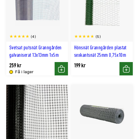
(4)
(5)
Svetsat putsnät Granngården
Hönsnät Granngården plastat
galvaniserat 13x13mm 1x5m
sexkantsnät 25mm 0,75x10m
259 kr
199 kr
Få i lager
Köp
Köp