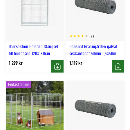
(2)
Dörrsektion Halsäng Stängsel
Hönsnät Granngården galvat
till hundgård 120x180cm
sexkantsnät 50mm 1,5x50m
1.299 kr
1.119 kr
Köp
Köp
Endast online