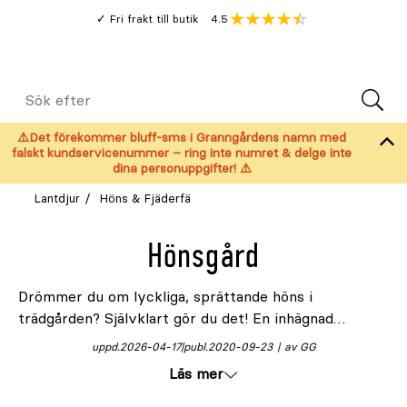
Gå
Genomsnitt
4.5
Fri frakt till butik
kund
till
Öppna
V
recension
huvudinnehållet
Meny
Sök
efter
⚠️Det förekommer bluff-sms i Granngårdens namn med
falskt kundservicenummer – ring inte numret & delge inte
dina personuppgifter! ⚠️
Lantdjur
Höns & Fjäderfä
Hönsgård
Drömmer du om lyckliga, sprättande höns i
trädgården? Självklart gör du det! En inhägnad
hönsgård
ger dina fjäderklädda vänner friheten att
uppd.
2026-04-17
publ.
2020-09-23
av GG
njuta av frisk luft varje dag, samtidigt som de
Läs mer
skyddas mot rovdjur och trafikerade vägar. Hos
Granngården hittar du allt du behöver. Glöm inte