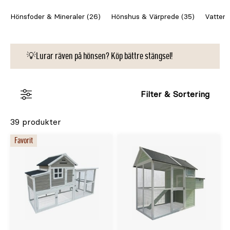
spana in våra
hönsnät för stängsel
. Upptäck vår
Hönsfoder & Mineraler (26)
Hönshus & Värprede (35)
Vatten
kunskapsbank där du kan läsa allt du behöver veta om
hönshållning
, och att
hålla fjäderfän
som ankor, gäss,
vaktlar och kalkoner.
💡Lurar räven på hönsen? Köp bättre stängsel!
Filter & Sortering
39 produkter
Favorit