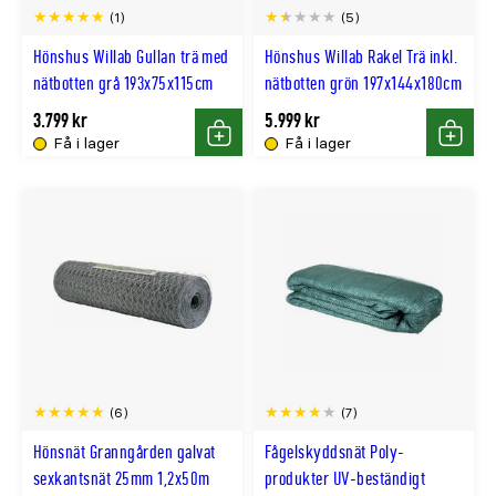
(1)
(5)
Hönshus Willab Gullan trä med
Hönshus Willab Rakel Trä inkl.
nätbotten grå 193x75x115cm
nätbotten grön 197x144x180cm
3.799 kr
5.999 kr
Få i lager
Få i lager
Köp
Köp
(6)
(7)
Hönsnät Granngården galvat
Fågelskyddsnät Poly-
sexkantsnät 25mm 1,2x50m
produkter UV-beständigt