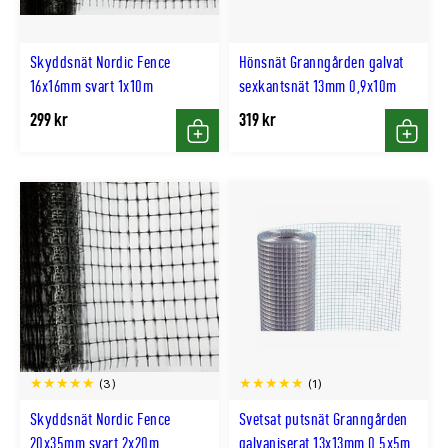
Skyddsnät Nordic Fence
Hönsnät Granngården galvat
16x16mm svart 1x10m
sexkantsnät 13mm 0,9x10m
299 kr
319 kr
Köp
Köp
(3)
(1)
Skyddsnät Nordic Fence
Svetsat putsnät Granngården
20x35mm svart 2x20m
galvaniserat 13x13mm 0,5x5m