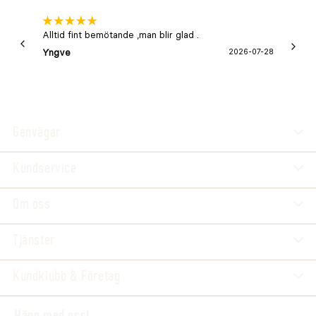
Alltid fint bemötande ,man blir glad .
Bra
Yngve
2026-07-28
Marga
Genvägar
Kundservice
Om oss
Tjänster
Kundklubb & Företag
Häng med oss!