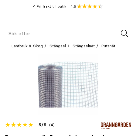
Gå
Genomsnitt
4.5
Fri frakt till butik
kund
till
Öppna
V
recension
huvudinnehållet
Meny
Sök
efter
Lantbruk & Skog
Stängsel
Stängselnät
Putsnät
Betyget
5
5
(4)
för
Öppna