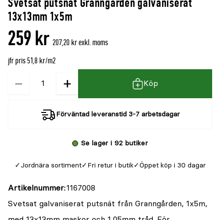
Svetsat putsnät Granngården galvaniserat
denna
recensioner
13x13mm 1x5m
produkt
259 kr
är
207,20 kr exkl. moms
{0}
jfr pris 51,8 kr/m2
av
5
−
+
Kvantitet
Köp
Förväntad leveranstid 3-7 arbetsdagar
Se lager i 92 butiker
Jordnära sortiment
Fri retur i butik
Öppet köp i 30 dagar
Artikelnummer
1167008
Svetsat galvaniserat putsnät från Granngården, 1x5m,
med 13x13mm maskor och 1,05mm tråd. För