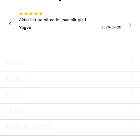
Alltid fint bemötande ,man blir glad .
Bra
Yngve
2026-07-28
Marga
Genvägar
Kundservice
Om oss
Tjänster
Kundklubb & Företag