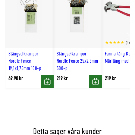
Scro
(1)
till
Stängselkrampor
Stängselkrampor
Farmartång Kerb
hög
Nordic Fence
Nordic Fence 25x2,5mm
Märltång med röt
19,1x1,75mm 100-p
500-p
69,90 kr
219 kr
219 kr
Köp
Köp
Detta säger våra kunder