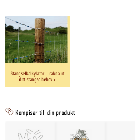
Guide
Stängselkalkylator – räkna ut
ditt stängselbehov
Kompisar till din produkt