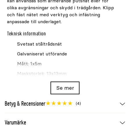
kan användas som armerande putsnät eller för
olika avgränsningar och skydd i trädgården. Klipp
och fäst nätet med verktyg och infästning
anpassade till underlaget.
Teknisk information
Svetsat ståltrådsnät
Galvaniserat utförande
Mått: 1x5m
Maskstorlek: 13x13mm
Trådtjocklek: 1,05mm
Se mer
För puts och trädgårdsprojekt
Betyg & Recensioner
(4)
Se även
Svetsat putsnät Granngården galvaniserat
Varumärke
13x13mm 0,5x5m