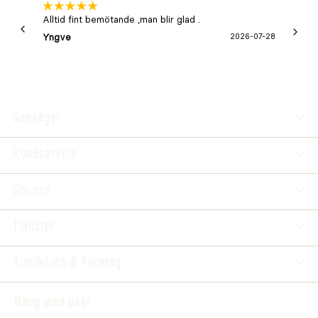
Alltid fint bemötande ,man blir glad .
Bra
Yngve
2026-07-28
Marga
Genvägar
Kundservice
Om oss
Tjänster
Kundklubb & Företag
Häng med oss!