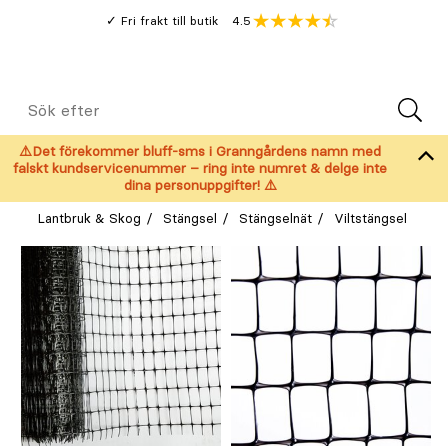
Gå
Genomsnitt
4.5
Fri frakt till butik
kund
till
Öppna
V
recension
huvudinnehållet
Meny
Sök
efter
⚠️Det förekommer bluff-sms i Granngårdens namn med
falskt kundservicenummer – ring inte numret & delge inte
dina personuppgifter! ⚠️
Lantbruk & Skog
Stängsel
Stängselnät
Viltstängsel