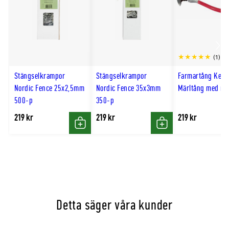
Scro
(1)
till
Stängselkrampor
Stängselkrampor
Farmartång Kerb
hög
Nordic Fence 25x2,5mm
Nordic Fence 35x3mm
Märltång med röt
500-p
350-p
219 kr
219 kr
219 kr
Köp
Köp
Detta säger våra kunder