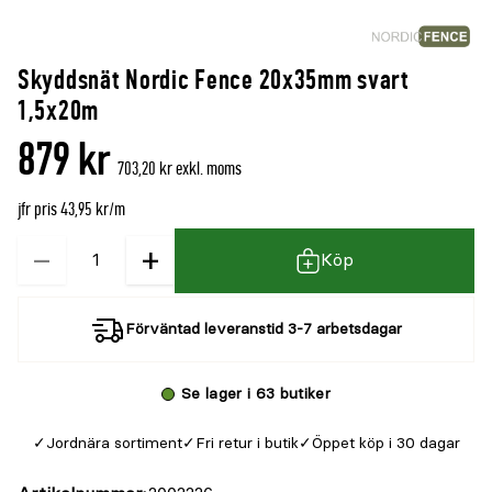
Skyddsnät Nordic Fence 20x35mm svart
1,5x20m
879 kr
703,20 kr exkl. moms
jfr pris 43,95 kr/m
−
+
Kvantitet
Köp
Förväntad leveranstid 3-7 arbetsdagar
Se lager i 63 butiker
Jordnära sortiment
Fri retur i butik
Öppet köp i 30 dagar