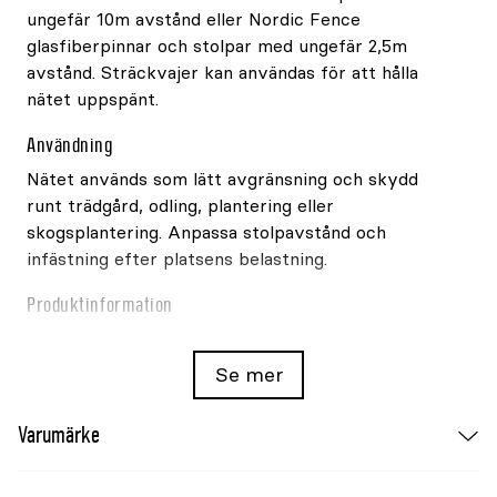
ungefär 10m avstånd eller Nordic Fence
glasfiberpinnar och stolpar med ungefär 2,5m
avstånd. Sträckvajer kan användas för att hålla
nätet uppspänt.
Användning
Nätet används som lätt avgränsning och skydd
runt trädgård, odling, plantering eller
skogsplantering. Anpassa stolpavstånd och
infästning efter platsens belastning.
Produktinformation
Maska: 20x35mm
Se mer
Mått: 1,5x20m
Färg: svart
Varumärke
Material: plast
Leverantörsreferens: 107-700