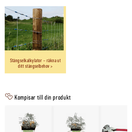
Se även
Skyddsnät Nordic Fence 20x35mm svart
1,5x100m
i samma produktfamilj.
Guide
Stängselkalkylator – räkna ut
ditt stängselbehov
Kompisar till din produkt