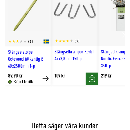
Scro
(3)
(3)
till
Stängselkrampor Kerbl
Stängselkrampor
Stängselstolpe
hög
47x3,8mm 150-p
Nordic Fence 35
Octowood åttkantig Ø
350-p
60x2500mm 1-p
89,90 kr
109 kr
219 kr
Köp i butik
Köp
Köp
Detta säger våra kunder