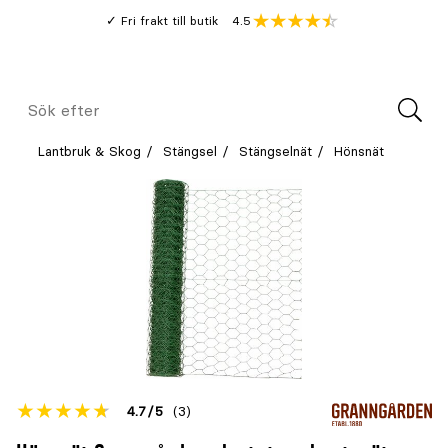
Gå
Genomsnitt
4.5
Fri frakt till butik
kund
till
Öppna
V
recension
huvudinnehållet
Meny
Sök
efter
Lantbruk & Skog
Stängsel
Stängselnät
Hönsnät
Betyget
4.7
5
(3)
för
Öppna