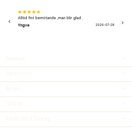
Alltid fint bemötande ,man blir glad .
Bra
Yngve
2026-07-28
Marga
Genvägar
Kundservice
Om oss
Tjänster
Kundklubb & Företag