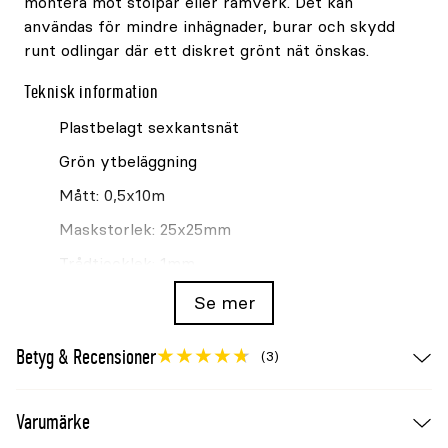
montera mot stolpar eller ramverk. Det kan
användas för mindre inhägnader, burar och skydd
runt odlingar där ett diskret grönt nät önskas.
Teknisk information
Plastbelagt sexkantsnät
Grön ytbeläggning
Mått: 0,5x10m
Maskstorlek: 25x25mm
Trådtjocklek: 1mm
För inhägnad och odlingsskydd
Se mer
Se även
Betyg & Recensioner
(3)
Hönsnät Granngården plastat sexkantsnät
25mm 0,75x10m
Varumärke
Hönsnät Granngården plastat sexkantsnät