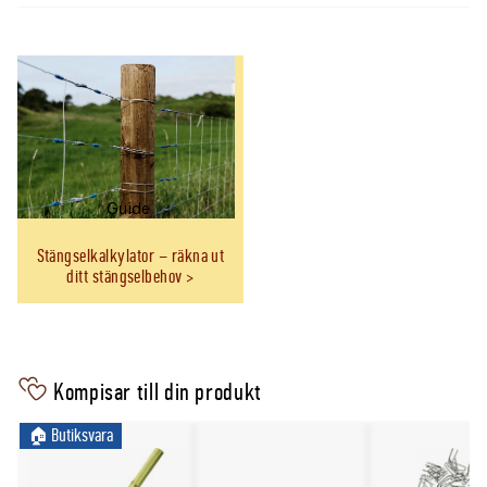
25mm 1x10m
Guide
Stängselkalkylator – räkna ut
ditt stängselbehov
Kompisar till din produkt
🏠︎ Butiksvara