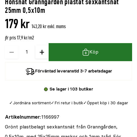
Hönsnät Granngården plastat sexkantsnät
denna
recensioner
25mm 0,5x10m
produkt
179 kr
är
143,20 kr exkl. moms
{0}
jfr pris 17,9 kr/m2
av
5
−
+
Kvantitet
Köp
Förväntad leveranstid 3-7 arbetsdagar
Se lager i 103 butiker
Jordnära sortiment
Fri retur i butik
Öppet köp i 30 dagar
Artikelnummer
1166997
Grönt plastbelagt sexkantsnät från Granngården,
0,5x10m, med 25x25mm maskor och 1mm tråd. För