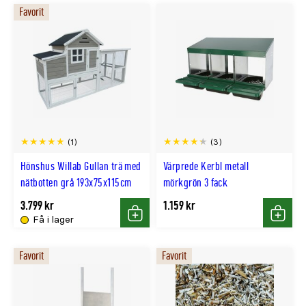
Favorit
(1)
(3)
Hönshus Willab Gullan trä med
Värprede Kerbl metall
nätbotten grå 193x75x115cm
mörkgrön 3 fack
3.799 kr
1.159 kr
Få i lager
Köp
Köp
Favorit
Favorit