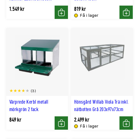
1.549 kr
819 kr
Få i lager
Köp
Köp
(3)
Värprede Kerbl metall
Hönsgård Willab Viola Trä inkl.
mörkgrön 2 fack
nätbotten Grå 203x97x73cm
849 kr
2.499 kr
Få i lager
Köp
Köp