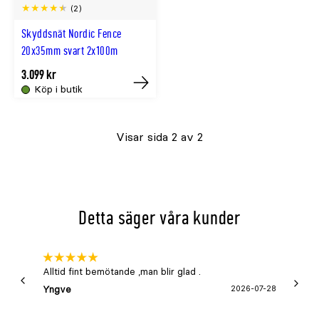
(2)
Skyddsnät Nordic Fence
20x35mm svart 2x100m
3.099 kr
Köp i butik
Tillfälligt
slut
Visar sida 2 av 2
online
Detta säger våra kunder
Alltid fint bemötande ,man blir glad .
Bra
Yngve
2026-07-28
Marga