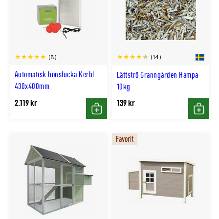
(8)
(14)
Automatisk hönslucka Kerbl
Lättströ Granngården Hampa
430x400mm
10kg
2.119 kr
139 kr
Köp
Köp
Favorit