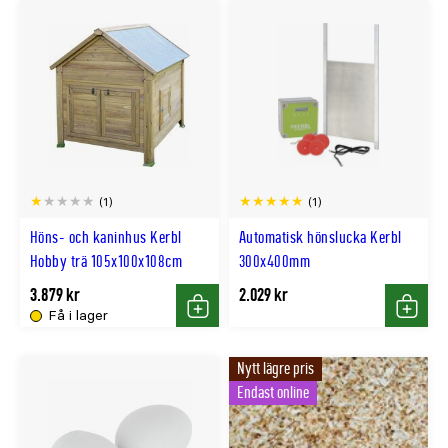
(1)
(1)
Höns- och kaninhus Kerbl
Automatisk hönslucka Kerbl
Hobby trä 105x100x108cm
300x400mm
3.879 kr
2.029 kr
Få i lager
Köp
Köp
Nytt lägre pris
Endast online