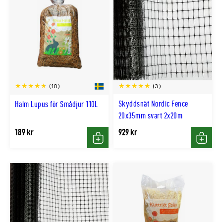
(3)
(10)
Skyddsnät Nordic Fence
Halm Lupus för Smådjur 110L
20x35mm svart 2x20m
189 kr
929 kr
Köp
Köp