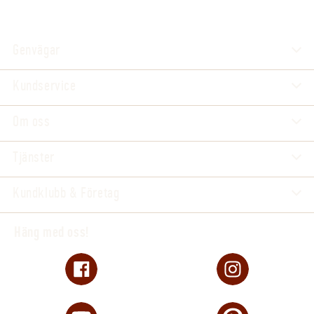
Genvägar
Kundservice
Om oss
Tjänster
Kundklubb & Företag
Häng med oss!