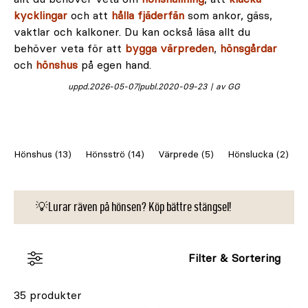
kycklingar
och att
hålla fjäderfän
som ankor, gäss,
vaktlar och kalkoner. Du kan också läsa allt du
behöver veta för att
bygga värpreden
,
hönsgårdar
och
hönshus
på egen hand.
uppd.
2026-05-07
publ.
2020-09-23
av GG
Hönshus (13)
Hönsströ (14)
Värprede (5)
Hönslucka (2)
T
💡Lurar räven på hönsen? Köp bättre stängsel!
Filter & Sortering
35 produkter