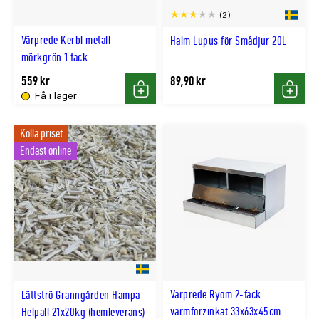
(2)
Värprede Kerbl metall
Halm Lupus för Smådjur 20L
mörkgrön 1 fack
559 kr
89,90 kr
Få i lager
Köp
Köp
Kolla priset
Endast online
Värprede Ryom 2-fack
Lättströ Granngården Hampa
varmförzinkat 33x63x45cm
Helpall 21x20kg (hemleverans)