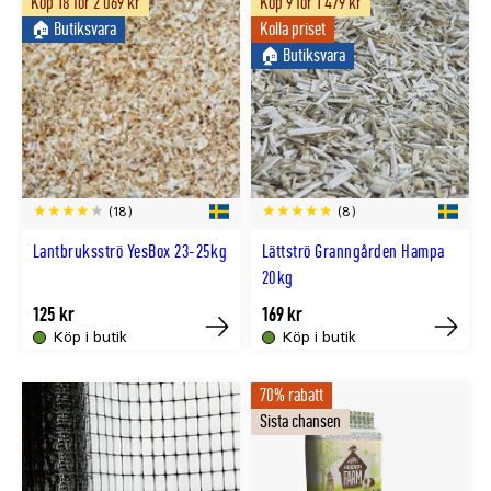
Köp 18 för 2 069 kr
Köp 9 för 1 479 kr
🏠︎ Butiksvara
Kolla priset
🏠︎ Butiksvara
(18)
(8)
Lantbruksströ YesBox 23-25kg
Lättströ Granngården Hampa
20kg
125 kr
169 kr
Köp i butik
Köp i butik
Köp
Köp
70% rabatt
Sista chansen