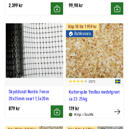
2.399 kr
99,90 kr
Köp
Köp
Köp 18 för 1 959 kr
🏠︎ Butiksvara
(37)
Skyddsnät Nordic Fence
Kutterspån YesBox medelgrovt
20x35mm svart 1,5x20m
ca 22-25kg
879 kr
119 kr
Köp i butik
Köp
Köp