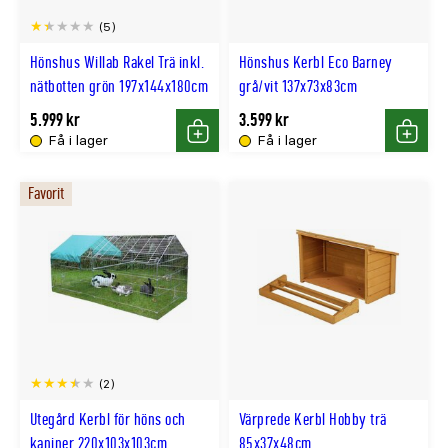
(5)
Hönshus Willab Rakel Trä inkl.
Hönshus Kerbl Eco Barney
nätbotten grön 197x144x180cm
grå/vit 137x73x83cm
5.999 kr
3.599 kr
Få i lager
Få i lager
Köp
Köp
Favorit
(2)
Utegård Kerbl för höns och
Värprede Kerbl Hobby trä
kaniner 220x103x103cm
85x37x48cm