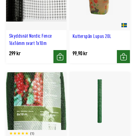
Skyddsnät Nordic Fence
Kutterspån Lupus 20L
16x16mm svart 1x10m
299 kr
99,90 kr
Köp
Köp
(1)