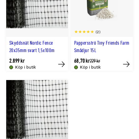
(2)
Skyddsnät Nordic Fence
Pappersströ Tiny Friends Farm
20x35mm svart 1,5x100m
Smådjur 15L
2.899 kr
68,70 kr
Tidligere
229 kr
lägsta
Köp i butik
Köp i butik
Tillfälligt
Tillfällig
pris
slut
slut
online
online