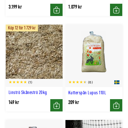
3.199 kr
1.079 kr
Köp
Köp
Köp 12 för 1 729 kr
(1)
(8)
Linströ Skåneströ 20kg
Kutterspån Lupus 110L
149 kr
209 kr
Köp
Köp