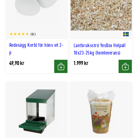
(8)
Redesägg Kerbl för höns vit 2-
Lantbruksströ YesBox Helpall
p
18x23-25kg (hemleverans)
49,90 kr
1.999 kr
Köp
Köp