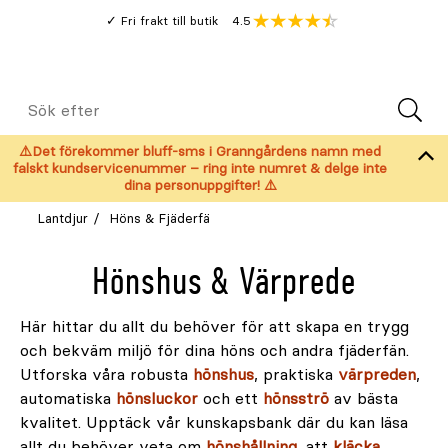
Gå
Genomsnitt
4.5
Fri frakt till butik
kund
till
Öppna
V
recension
huvudinnehållet
Meny
Sök
efter
⚠️Det förekommer bluff-sms i Granngårdens namn med
falskt kundservicenummer – ring inte numret & delge inte
dina personuppgifter! ⚠️
Lantdjur
Höns & Fjäderfä
Hönshus & Värprede
Här hittar du allt du behöver för att skapa en trygg
och bekväm miljö för dina höns och andra fjäderfän.
Utforska våra robusta
hönshus
, praktiska
värpreden
,
automatiska
hönsluckor
och ett
hönsströ
av bästa
kvalitet. Upptäck vår kunskapsbank där du kan läsa
allt du behöver veta om
hönshållning
, att
kläcka