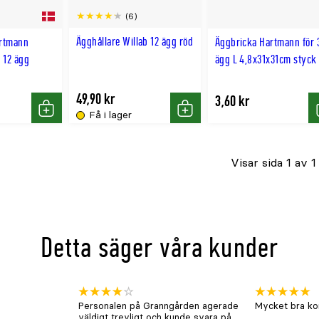
(6)
Ägghållare Willab 12 ägg röd
rtmann
Äggbricka Hartmann för 
 12 ägg
ägg L 4,8x31x31cm styck
49,90 kr
3,60 kr
Få i lager
Köp
Köp
Visar sida 1 av 1
Detta säger våra kunder
Personalen på Granngården agerade
Mycket bra kon
väldigt trevligt och kunde svara på