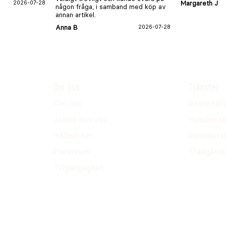
2026-07-28
Margareth J
någon fråga, i samband med köp av
annan artikel.
Anna B
2026-07-28
Om oss
Tjänster
Om oss
Grannhjäl
Jobba hos oss
Husdjursh
Hållbarhet
Lantdjurs
Pressrum
Trädgårds
Tillgänglighet