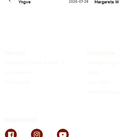
Yngve
2026-07-28
Margareta W
Genvägar
Kundservice
Kunskap, Tips & Guider 💡
Vanliga frågor
Varumärken
Hjälp
Hitta butik
Köpvillkor
Visselblåsning
Häng med oss!