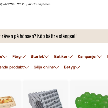
3
publ.
2020-09-23
av Granngården
 räven på hönsen? Köp bättre stängsel!
e
Färg
Storlek
Butiker
Kampanjer
ende produkt
Säljs online
Betyg