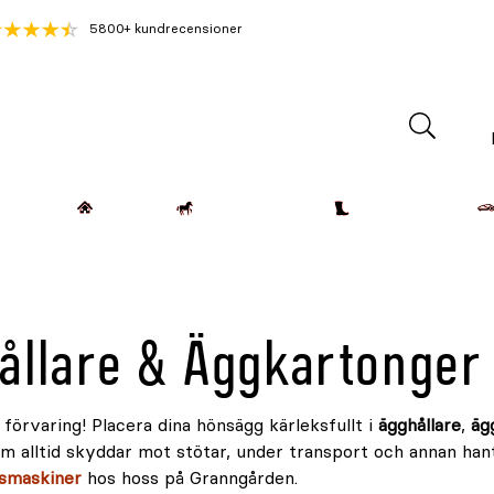
5800+ kundrecensioner
Lantdjur
Hemmet
Häst & Ryttare
Kläder & Skor
ållare & Äggkartonger
förvaring! Placera dina hönsägg kärleksfullt i
ägghållare
,
äg
m alltid skyddar mot stötar, under transport och annan han
gsmaskiner
hos hoss på Granngården.