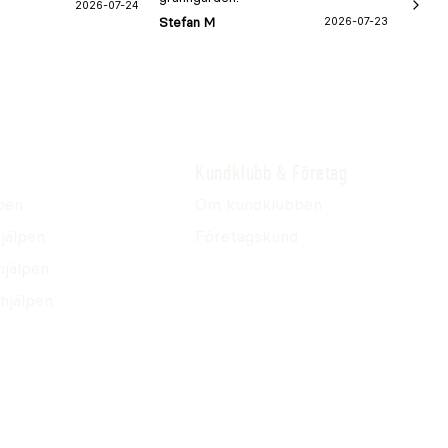
2026-07-24
Hans-B
Stefan M
2026-07-23
Kundklubb & Företag
pen
Om kundklubben
jälpen
Företagskund
hjälpen
hjälpen