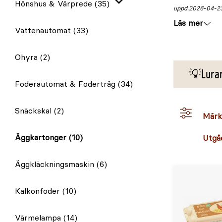
Hönshus & Värprede
(35)
Expandera
uppd.
2026-04-2
Läs mer
Vattenautomat
(33)
Ohyra
(2)
💡Lurar
Foderautomat & Fodertråg
(34)
Snäckskal
(2)
Märk
Äggkartonger
(10)
Utgå
Äggkläckningsmaskin
(6)
Kalkonfoder
(10)
Värmelampa
(14)