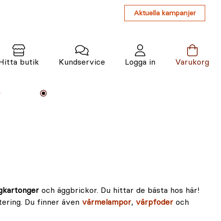
Aktuella kampanjer
Hitta butik
Kundservice
Logga in
Varukorg
Maskiner
Växter
Varumärken
Tjänster
Kunskap
gkartonger
och äggbrickor. Du hittar de bästa hos här!
tering. Du finner även
värmelampor
,
värpfoder
och