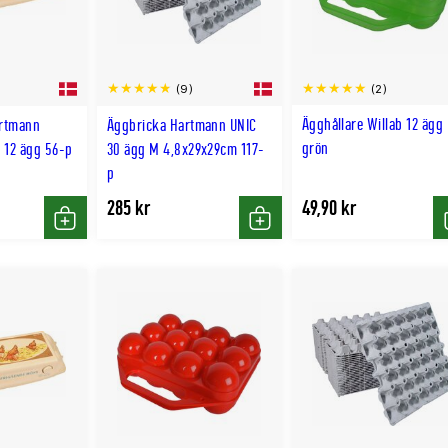
(2)
(9)
Ägghållare Willab 12 ägg
rtmann
Äggbricka Hartmann UNIC
grön
 12 ägg 56-p
30 ägg M 4,8x29x29cm 117-
p
285 kr
49,90 kr
Köp
Köp