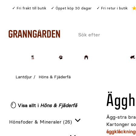
Gå
Fri frakt till butik
Öppet köp 30 dagar
Fri retur i butik
till
huvudinnehållet
Sök
efter
Trädgård
Husdjur
Lantbruk & Skog
Lantdjur
Höns & Fjäderfä
Äggh
Visa allt i
Höns & Fjäderfä
Ägg-stra bra 
Hönsfoder & Mineraler
(26)
Kartonger so
Expandera
äggkläcknin