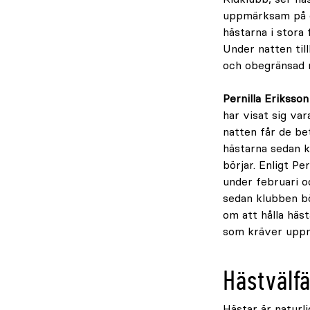
uppmärksam på de
hästarna i stora 
Under natten till
och obegränsad 
Pernilla Eriksson
har visat sig va
natten får de be
hästarna sedan ko
börjar. Enligt Pe
under februari o
sedan klubben bö
om att hålla häst
som kräver uppm
Hästvälfä
Hästar är naturli