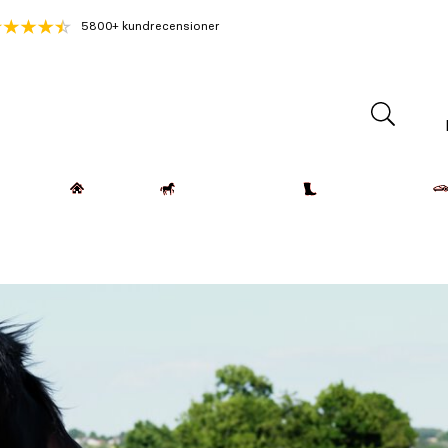
5800+ kundrecensioner
Lantdjur
Hemmet
Häst & Ryttare
Kläder & Skor