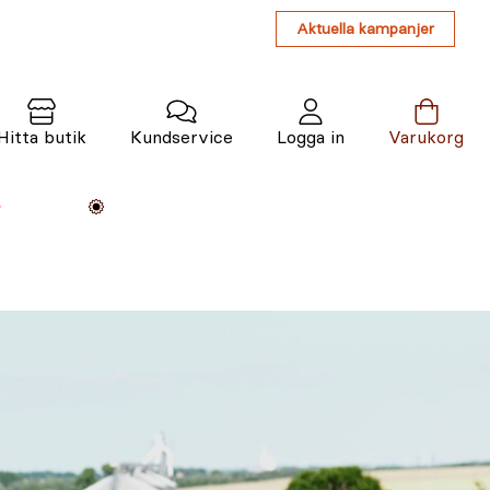
Aktuella kampanjer
Hitta butik
Kundservice
Logga in
Varukorg
Maskiner
Växter
Varumärken
Tjänster
Kunskap