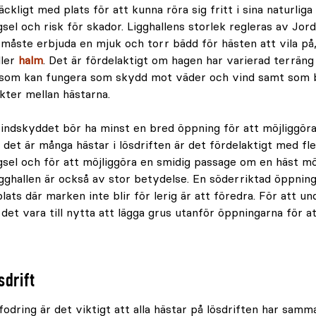
räckligt med plats för att kunna röra sig fritt i sina naturlig
gsel och risk för skador. Ligghallens storlek regleras av Jo
 måste erbjuda en mjuk och torr bädd för hästen att vila på
ller
halm
. Det är fördelaktigt om hagen har varierad terräng
 som kan fungera som skydd mot väder och vind samt som b
ikter mellan hästarna.
 vindskyddet bör ha minst en bred öppning för att möjliggör
 det är många hästar i lösdriften är det fördelaktigt med fl
gsel och för att möjliggöra en smidig passage om en häst m
igghallen är också av stor betydelse. En söderriktad öppnin
lats där marken inte blir för lerig är att föredra. För att un
 det vara till nytta att lägga grus utanför öppningarna för a
sdrift
fodring är det viktigt att alla hästar på lösdriften har samma 