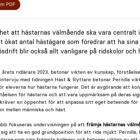
om PDF
arhet att hästarnas välmående ska vara centralt
tt ökat antal hästägare som föredrar att ha sina 
sdrift blir också allt vanligare på ridskolor och 
, årets ridlärare 2023, betonar vikten av kunskap, förståelse
n intervju med tidningen Häst & Ryttare betonar Pernilla vik
för eleverna hur hästarna fungerar. Det är avgörande att kon
tåelsen för hästarna och att vara uppmärksam på deras sign
 kräver en öppenhet för att anpassa sitt eget beteende för
on mellan människa och häst.
ubb fokuseras undervisningen på att
främja hästarnas väl
 sig att ha en god grundposition för att rida mjukt. Pernilla,
starna som sina främsta kollegor och betonar vikten av att 