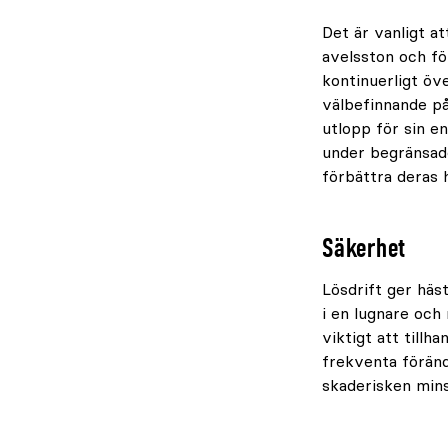
Det är vanligt at
avelsston och föl
kontinuerligt öv
välbefinnande på 
utlopp för sin en
under begränsade
förbättra deras h
Säkerhet
Lösdrift ger häst
i en lugnare och
viktigt att tillh
frekventa föränd
skaderisken mins