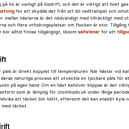
ng på hö är vanligt på lösdrift, och det är viktigt att höet ges
ustning
för att skydda det från att bli nedtrampat och smuts
er mellan hästarna är det nödvändigt med tillräckligt med 
na och flera utfodringsplatser om flocken är stor. Tillgång t
bör alltid finnas tillgängligt, liksom
saltstenar
för att
tillg
ift
 päls är direkt kopplat till temperaturen. När hästar vid kal
 deras naturliga process att utveckla en tjockare päls för at
en på egen hand. Om en häst behöver klippas är det viktigt
ssform som är lämplig för utomhusbruk under långa periode
ndvika att täcket blir blött, eftersom det kan snabbt kyla 
 med täcket.
rift