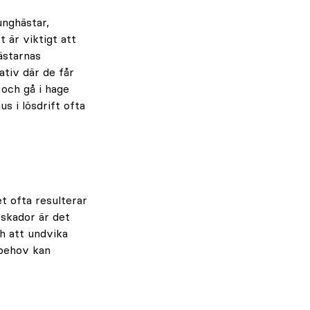
unghästar,
t är viktigt att
ästarnas
ativ där de får
x och gå i hage
s i lösdrift ofta
et ofta resulterar
 skador är det
ch att undvika
 behov kan