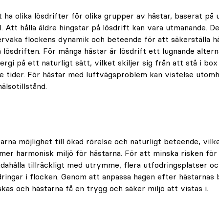
t ha olika lösdrifter för olika grupper av hästar, baserat på 
. Att hålla äldre hingstar på lösdrift kan vara utmanande. De
ervaka flockens dynamik och beteende för att säkerställa h
lösdriften. För många hästar är lösdrift ett lugnande altern
ergi på ett naturligt sätt, vilket skiljer sig från att stå i bo
 tider. För hästar med luftvägsproblem kan vistelse utomhu
älsotillstånd.
arna möjlighet till ökad rörelse och naturligt beteende, vilk
 mer harmonisk miljö för hästarna. För att minska risken för
andahålla tillräckligt med utrymme, flera utfodringsplatser o
ringar i flocken. Genom att anpassa hagen efter hästarnas
kas och hästarna få en trygg och säker miljö att vistas i.