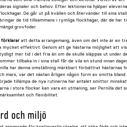
ras signaler och behov. Efter lektionerna hjälper eleverna t
flockhagar. De går ut på kvällen och återvänder till sina sta
bringar de tid tillsammans i rymliga flockhagar, där de har ti
mängd grovfoder.
 förklarar
att detta arrangemang, även om det inte är en tradi
ra mycket effektivt. Genom att ge hästarna möjlighet att vi
tydligt mer tid i det fria än om de skulle släppas ut under d
mmer tillbaka in i sina stall får de vila en stund innan dage
rnilla har denna omställning märkbart förbättrat hästarnas hä
ch mars, var det nästan årligen någon form av smitta bland
rjade tillämpa de nya rutinerna har antalet smittor minska
arna i stora flockar kan vara en utmaning, ser Pernilla det 
ärksamhet och flexibilitet.
rd och miljö
gt anpassade för kontinuerlig rörelse, att söka föda och inte