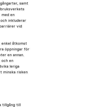
a gångarter, samt
rdbruksverkets
, med en
 och inkluderar
arriärer vid
a enkel åtkomst
era öppningar för
öter en annan.
g och en
dvika leriga
tt minska risken
tillgång till