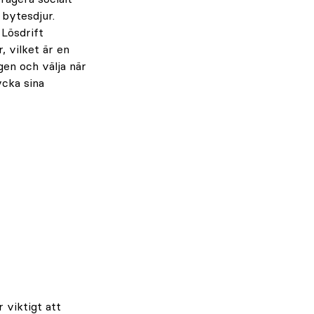
 bytesdjur.
 Lösdrift
, vilket är en
gen och välja när
ycka sina
 viktigt att