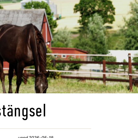
 stängsel
uppd.
2026-05-19