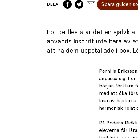
Spara guiden s
DELA
För de flesta är det en självkl
används lösdrift inte bara av e
att ha dem uppstallade i box. Lö
Pernilla Eriksson
anpassa sig. I e
början förklara 
med att öka förs
läsa av hästarna
harmonisk relati
På Bodens Ridkl
eleverna får lära
Ridklubb, ser hä