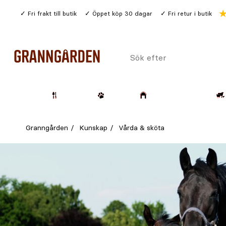
Gå
Fri frakt till butik
Öppet köp 30 dagar
Fri retur i butik
till
huvudinnehållet
Sök
efter
Trädgård
Husdjur
Lantbruk & Skog
Granngården
Kunskap
Vårda & sköta