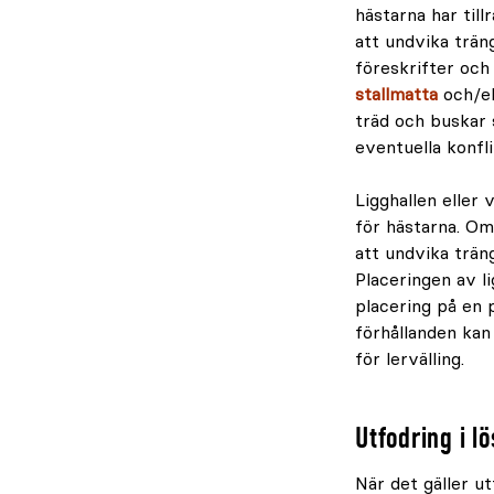
hästarna har till
att undvika trän
föreskrifter och
stallmatta
och/e
träd och buskar
eventuella konfl
Ligghallen eller
för hästarna. Om
att undvika trän
Placeringen av l
placering på en p
förhållanden kan
för lervälling.
Utfodring i lö
När det gäller ut