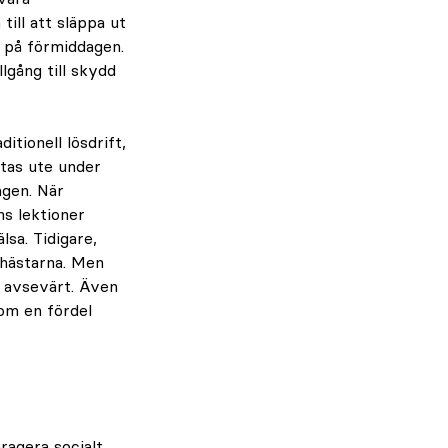
ill att släppa ut
ll på förmiddagen.
llgång till skydd
tionell lösdrift,
stas ute under
agen. När
ns lektioner
lsa. Tidigare,
 hästarna. Men
t avsevärt. Även
som en fördel
ragera socialt