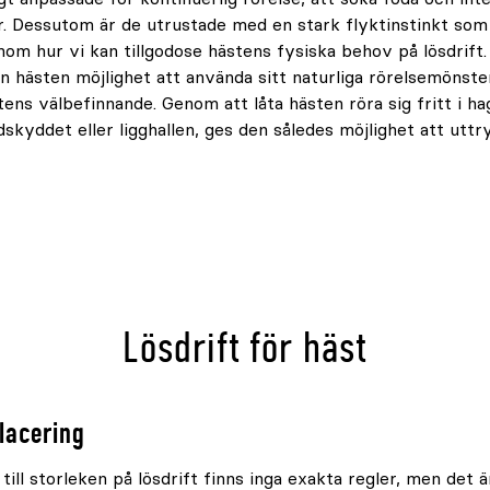
. Dessutom är de utrustade med en stark flyktinstinkt som
nom hur vi kan tillgodose hästens fysiska behov på lösdrift.
n hästen möjlighet att använda sitt naturliga rörelsemönster
tens välbefinnande. Genom att låta hästen röra sig fritt i ha
indskyddet eller ligghallen, ges den således möjlighet att uttr
Lösdrift för häst
lacering
ll storleken på lösdrift finns inga exakta regler, men det är