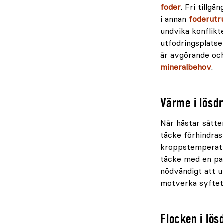
foder
. Fri tillgå
i annan
foderutr
undvika konflikt
utfodringsplatser
är avgörande och 
mineralbehov
.
Värme i lösdr
När hästar sätter
täcke förhindras
kroppstemperatur
täcke med en pa
nödvändigt att u
motverka syftet
Flocken i lösd