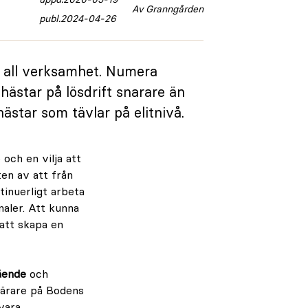
Av Granngården
publ.
2024-04-26
 i all verksamhet. Numera
hästar på lösdrift snarare än
hästar som tävlar på elitnivå.
 och en vilja att
ten av att från
tinuerligt arbeta
aler. Att kunna
 att skapa en
mående
och
 lärare på Bodens
vara