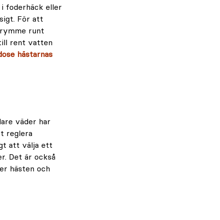
 i foderhäck eller
igt. För att
utrymme runt
ill rent vatten
odose hästarnas
lare väder har
t reglera
 att välja ett
r. Det är också
ner hästen och