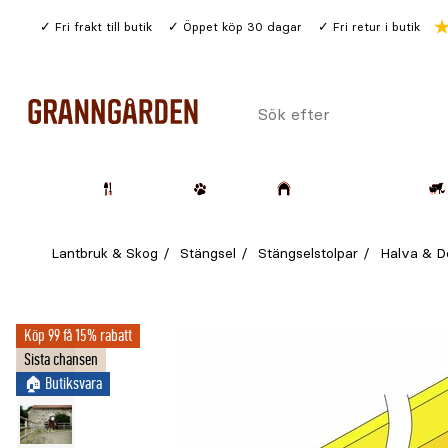
Gå
Fri frakt till butik
Öppet köp 30 dagar
Fri retur i butik
till
huvudinnehållet
Sök
efter
Trädgård
Husdjur
Lantbruk & Skog
Lantbruk & Skog
Stängsel
Stängselstolpar
Halva & D
Köp 99 få 15% rabatt
Sista chansen
🏠︎ Butiksvara