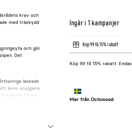
dsrådets krav och
Ingår i 1 kampanjer
lade med träskydd
Köp 99 få 15% rabatt
ggningsyta och gör
tolpen. Det
Köp 99 få 15% rabatt. Endast
åttkantiga laskade
 ett ännu snyggare
elstängseltråd om
Mer från Octowood
och med utmärkta