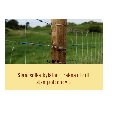
Millimeteravvikelser kan förekomma
Guide
Stängselkalkylator – räkna ut ditt
stängselbehov