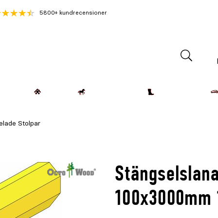
5800+ kundrecensioner
Lantdjur
Hemmet
Häst & Ryttare
Kläder & Skor
elade Stolpar
Stängselslana
100x3000mm 