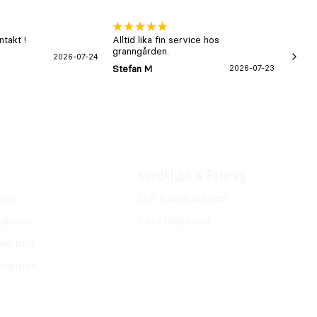
takt !
Alltid lika fin service hos
xx
granngården.
2026-07-24
Hans-B
Stefan M
2026-07-23
Kundklubb & Företag
pen
Om kundklubben
jälpen
Företagskund
hjälpen
hjälpen