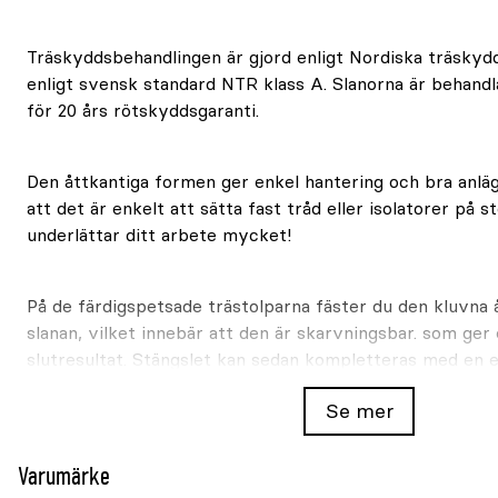
Träskyddsbehandlingen är gjord enligt Nordiska träskyd
enligt svensk standard NTR klass A. Slanorna är behand
för 20 års rötskyddsgaranti.
Den åttkantiga formen ger enkel hantering och bra anlä
att det är enkelt att sätta fast tråd eller isolatorer på s
underlättar ditt arbete mycket!
På de färdigspetsade trästolparna fäster du den kluvna 
slanan, vilket innebär att den är skarvningsbar. som ger
slutresultat. Stängslet kan sedan kompletteras med en 
behov finns.
Se mer
Octostolpen är en optimal produkt ur många aspekter 
Varumärke
egenskaper för lång och problemfri användning!