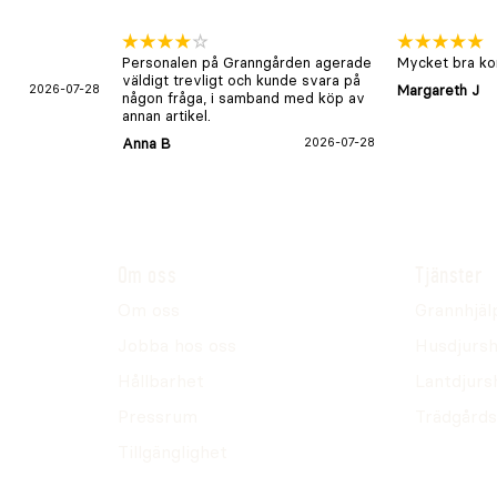
Personalen på Granngården agerade
Mycket bra kon
väldigt trevligt och kunde svara på
2026-07-28
Margareth J
någon fråga, i samband med köp av
annan artikel.
Anna B
2026-07-28
Om oss
Tjänster
Om oss
Grannhjäl
Jobba hos oss
Husdjursh
Hållbarhet
Lantdjurs
Pressrum
Trädgårds
Tillgänglighet