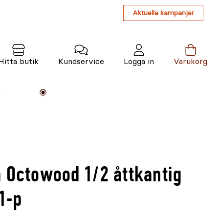
Aktuella kampanjer
Hitta butik
Kundservice
Logga in
Varukorg
Maskiner
Växter
Varumärken
Tjänster
Kunskap
 Octowood 1/2 åttkantig
1-p