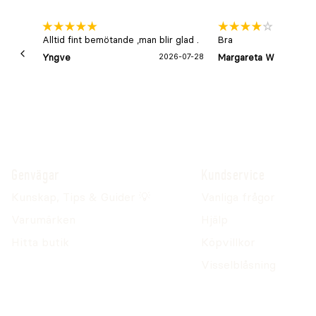
Alltid fint bemötande ,man blir glad .
Bra
Yngve
2026-07-28
Margareta W
Genvägar
Kundservice
Kunskap, Tips & Guider 💡
Vanliga frågor
Varumärken
Hjälp
Hitta butik
Köpvillkor
Visselblåsning