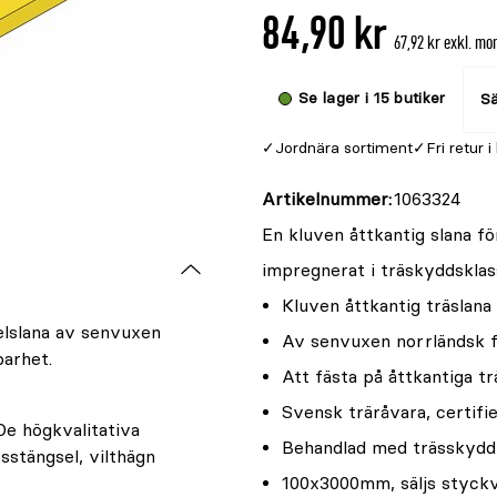
84,90 kr
67,92 kr exkl. m
Se lager i 15 butiker
Sä
Jordnära sortiment
Fri retur i
Artikelnummer
1063324
En kluven åttkantig slana fö
impregnerat i träskyddsklas
Kluven åttkantig träslana
elslana av senvuxen
Av senvuxen norrländsk 
barhet.
Att fästa på åttkantiga tr
Svensk träråvara, certif
De högkvalitativa
Behandlad med trässkydd 
sstängsel, vilthägn
100x3000mm, säljs styckv