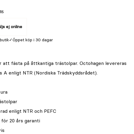
oms
ljs ej online
 butik
Öppet köp i 30 dagar
r att fästa på åttkantiga trästolpar. Octohagen levereras
s A enligt NTR (Nordiska Trädskyddsrådet).
fura
ästolpar
ierad enligt NTR och PEFC
för 20 års garanti
is