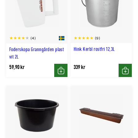
(9)
(4)
Hink Kerbl rostfri 12,3L
Foderskopa Granngården plast
vit 2L
59,90 kr
339 kr
Köp
Köp