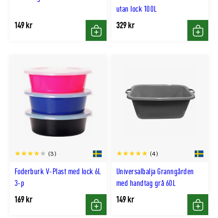
utan lock 100L
149 kr
329 kr
Köp
Köp
(3)
(4)
Foderburk V-Plast med lock 6L
Universalbalja Granngården
3-p
med handtag grå 60L
169 kr
149 kr
Köp
Köp