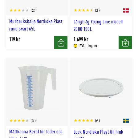
(2)
(2)
Murbruksbalja Nordiska Plast
Långtråg Young Line modell
rund svart 65L
2000 100L
119 kr
1.499 kr
Få i lager
Köp
Köp
(3)
(6)
Måttkanna Kerbl för foder och
Lock Nordiska Plast till hink