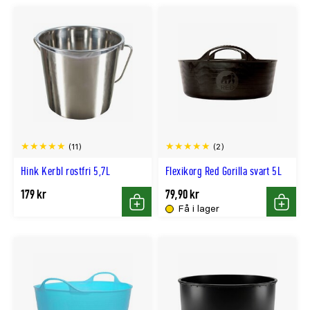
(11)
(2)
Hink Kerbl rostfri 5,7L
Flexikorg Red Gorilla svart 5L
179 kr
79,90 kr
Få i lager
Köp
Köp