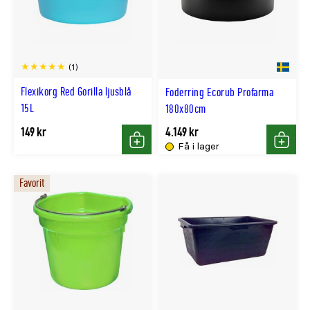
(1)
Flexikorg Red Gorilla ljusblå
Foderring Ecorub Profarma
15L
180x80cm
149 kr
4.149 kr
Få i lager
Köp
Köp
Favorit