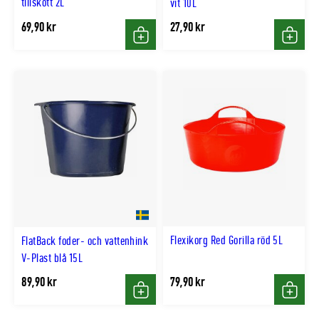
tillskott 2L
vit 10L
69,90 kr
27,90 kr
Köp
Köp
Flexikorg Red Gorilla röd 5L
FlatBack foder- och vattenhink
V-Plast blå 15L
89,90 kr
79,90 kr
Köp
Köp