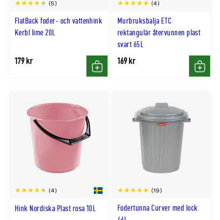
(5)
(4)
FlatBack foder- och vattenhink
Murbruksbalja ETC
Kerbl lime 20L
rektangulär återvunnen plast
svart 65L
179 kr
169 kr
Köp
Köp
(19)
(4)
Fodertunna Curver med lock
Hink Nordiska Plast rosa 10L
46L