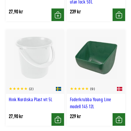
utan lock 50L
27,90 kr
239 kr
Köp
Köp
(2)
(9)
Hink Nordiska Plast vit 5L
Foderkrubba Young Line
modell 145 12L
27,90 kr
229 kr
Köp
Köp