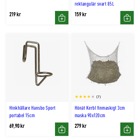
rektangulär svart 85L
219 kr
159 kr
Köp
Köp
(7)
Hinkhållare Hansbo Sport
Hönät Kerbl finmaskigt 3cm
portabel 15cm
maska 90x120cm
69,90 kr
279 kr
Köp
Köp