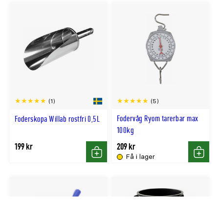
(5)
(1)
Fodervåg Ryom tarerbar max
Foderskopa Willab rostfri 0,5L
100kg
199 kr
209 kr
Få i lager
Köp
Köp