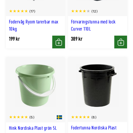
(17)
(12)
Fodervåg Ryom tarerbar max
Förvaringstunna med lock
10kg
Curver 110L
199 kr
389 kr
Köp
Köp
(8)
(5)
Fodertunna Nordiska Plast
Hink Nordiska Plast grön 5L