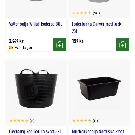
(20)
Vattenbalja Willab isolerad 80L
Fodertunna Curver med lock
23L
2.949 kr
159 kr
Få i lager
Köp
Köp
(2)
(5)
Flexikorg Red Gorilla svart 38L
Murbruksbalja Nordiska Plast