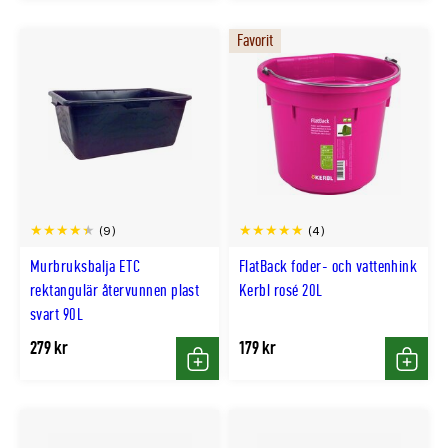
Favorit
(9)
(4)
Murbruksbalja ETC
FlatBack foder- och vattenhink
rektangulär återvunnen plast
Kerbl rosé 20L
svart 90L
279 kr
179 kr
Köp
Köp