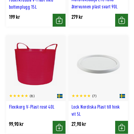
återvunnen plast svart 90L
bottenplugg 15L
199 kr
279 kr
Köp
Köp
(8)
(7)
Flexikorg V-Plast rosé 40L
Lock Nordiska Plast till hink
vit 5L
99,90 kr
27,90 kr
Köp
Köp