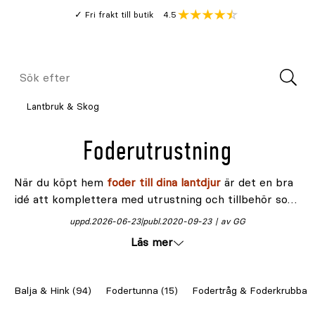
Gå
Genomsnitt
4.5
Fri frakt till butik
kund
till
Öppna
V
recension
huvudinnehållet
Meny
Sök
efter
Lantbruk & Skog
Foderutrustning
När du köpt hem
foder till dina lantdjur
är det en bra
idé att komplettera med utrustning och tillbehör som
underlättar utfodringen av djuren. Vi har allt till stall
uppd.
2026-06-23
publ.
2020-09-23
av GG
och gård för att dina djur ska vara mätta, nöjda och
Läs mer
belåtna.
Balja & Hink (94)
Fodertunna (15)
Fodertråg & Foderkrubba (