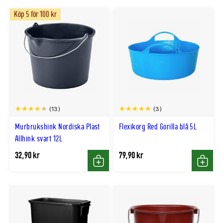
Köp 5 för 100 kr
(13)
(3)
Murbrukshink Nordiska Plast
Flexikorg Red Gorilla blå 5L
Allhink svart 12L
32,90 kr
79,90 kr
Köp
Köp