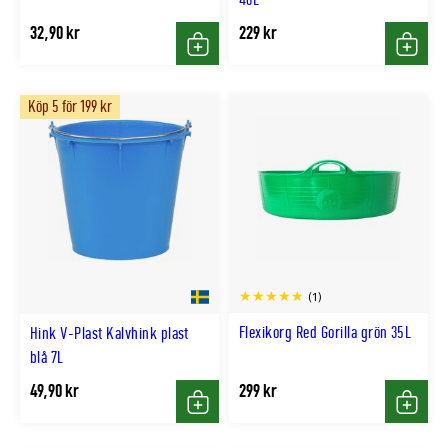
32,90 kr
229 kr
Köp
Köp
Köp 5 för 199 kr
(1)
Flexikorg Red Gorilla grön 35L
Hink V-Plast Kalvhink plast
blå 7L
49,90 kr
299 kr
Köp
Köp