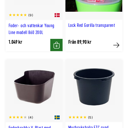
(9)
Lock Red Gorilla transparent
Foder- och vattenkar Young
Line modell 860 200L
1.049 kr
Från 89,90 kr
Köp
Köp
(5)
(4)
Murbruksbalja ETC rund
Foderkrubba V-Plast med