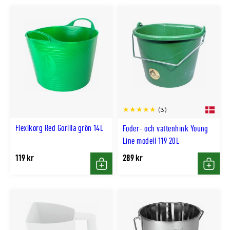
(3)
Flexikorg Red Gorilla grön 14L
Foder- och vattenhink Young
Line modell 119 20L
119 kr
289 kr
Köp
Köp