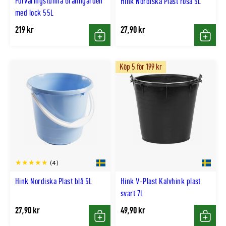
Förvaringstunna Granngården
Hink Nordiska Plast rosa 5L
med lock 55L
219 kr
27,90 kr
Köp
Köp
Köp 5 för 199 kr
(4)
Hink Nordiska Plast blå 5L
Hink V-Plast Kalvhink plast
svart 7L
27,90 kr
49,90 kr
Köp
Köp