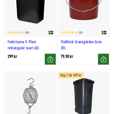
(5)
(3)
Fodertunna V-Plast
Stallhink Granngården brun
rektangulär svart 60L
20L
299 kr
79,90 kr
Köp
Köp
Köp 2 för 699 kr