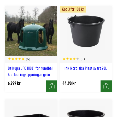
Köp 3 för 100 kr
(5)
(9)
Balkupa JFC HB01 för rundbal
Hink Nordiska Plast svart 20L
4 utfodringsöppningar grön
6.999 kr
44,90 kr
Köp
Köp