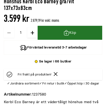
Hönshus Kerbl Eco Barney grå/vit
137x73x83cm
3.599 kr
2.879,19 kr exkl. moms
−
+
Kvantitet
Köp
Förväntad leveranstid 3-7 arbetsdagar
Se lager i 66 butiker
Fri frakt på produkten!
Jordnära sortiment
Fri retur i butik
Öppet köp i 30 dagar
Artikelnummer
1237580
Kerbl Eco Barney är ett vädertåligt hönshus med två