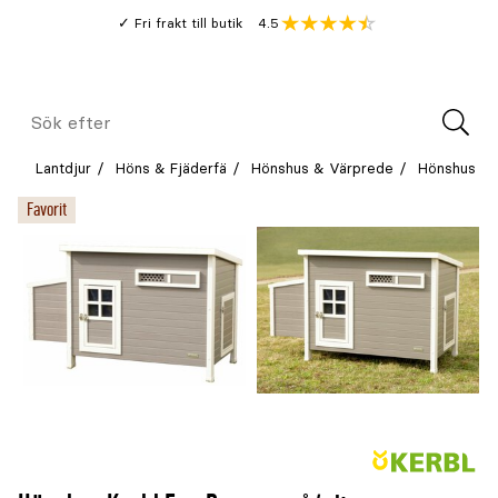
Gå
Genomsnitt
4.5
Fri frakt till butik
kund
till
Öppna
V
recension
huvudinnehållet
Meny
Sök
efter
Lantdjur
Höns & Fjäderfä
Hönshus & Värprede
Hönshus
Favorit