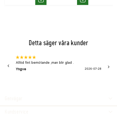
antalet höns som ska hållas i huset.
Köp
Köp
Detta säger våra kunder
Alltid fint bemötande ,man blir glad .
Bra
Yngve
2026-07-28
Marga
Genvägar
Kundservice