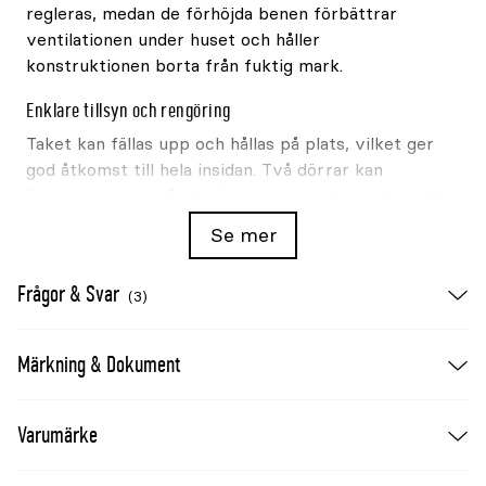
regleras, medan de förhöjda benen förbättrar
ventilationen under huset och håller
konstruktionen borta från fuktig mark.
Enklare tillsyn och rengöring
Taket kan fällas upp och hållas på plats, vilket ger
god åtkomst till hela insidan. Två dörrar kan
öppnas separat så att djuren kan hanteras utan att
hela huset behöver öppnas. De släta, vattentåliga
Se mer
ytorna är enkla att torka eller spola rena och
absorberar inte lukt på samma sätt som
Frågor & Svar
(3)
obehandlat trä.
Materialegenskaper
Märkning & Dokument
60% plast och 40% trä
Vatten-, UV- och väderbeständigt
Varumärke
Underhållsfritt och kan inte ruttna