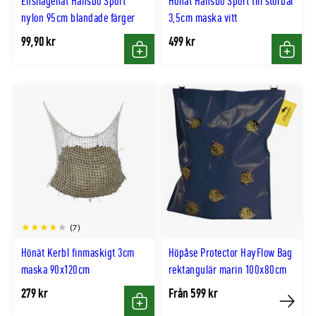
Ensilagenät Hansbo Sport
Hönät Hansbo Sport till storbal
nylon 95cm blandade färger
3,5cm maska vitt
99,90 kr
499 kr
Köp
Köp
(7)
Hönät Kerbl finmaskigt 3cm
Höpåse Protector HayFlow Bag
maska 90x120cm
rektangulär marin 100x80cm
279 kr
Från 599 kr
Köp
Köp