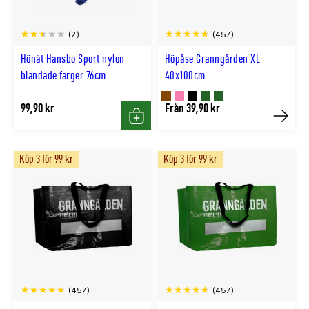
(2)
(457)
Hönät Hansbo Sport nylon
Höpåse Granngården XL
blandade färger 76cm
40x100cm
Finns
Finns
Finns
Finns
Finns
99,90 kr
Från 39,90 kr
Köp
Köp
i
i
i
i
i
BRUN
ROSA
SVART
LGRÖN
MGRÖN
Köp 3 för 99 kr
Köp 3 för 99 kr
färg
färg
färg
färg
färg
(457)
(457)