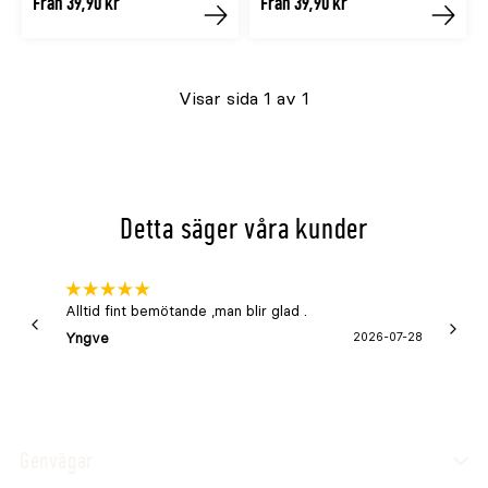
Från 39,90 kr
Från 39,90 kr
Köp
Köp
i
i
i
i
i
i
i
i
i
i
BRUN
ROSA
SVART
LGRÖN
MGRÖN
BRUN
ROSA
SVART
LGRÖN
MGRÖN
Visar sida 1 av 1
färg
färg
färg
färg
färg
färg
färg
färg
färg
färg
Detta säger våra kunder
Alltid fint bemötande ,man blir glad .
Bra
Yngve
2026-07-28
Marga
Genvägar