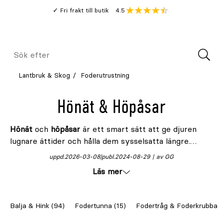
Gå
Genomsnitt
4.5
Fri frakt till butik
kund
till
Öppna
V
recension
huvudinnehållet
Meny
Sök
efter
Lantbruk & Skog
Foderutrustning
Hönät & Höpåsar
Hönät
och
höpåsar
är ett smart sätt att ge djuren
lugnare ättider och hålla dem sysselsatta längre.
Genom att låta hästen äta i ett långsammare tempo
uppd.
2026-03-08
publ.
2024-08-29
av GG
gör att hästens matsmältninge främjas och minskar
Läs mer
risken för överätning.
Balja & Hink (94)
Fodertunna (15)
Fodertråg & Foderkrubba (