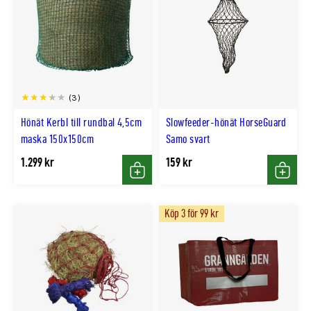
(3)
Hönät Kerbl till rundbal 4,5cm
Slowfeeder-hönät HorseGuard
maska 150x150cm
Samo svart
1.299 kr
159 kr
Köp
Köp
Köp 3 för 99 kr