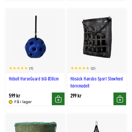
(1)
(2)
Höboll HorseGuard blå Ø38cm
Hösäck Hansbo Sport Slowfeed
hörnmodell
599 kr
299 kr
Få i lager
Köp
Köp