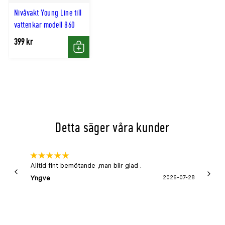
Nivåvakt Young Line till
vattenkar modell 860
399 kr
Köp
Detta säger våra kunder
Alltid fint bemötande ,man blir glad .
Bra
Yngve
2026-07-28
Marga