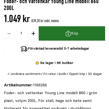
Foder- och vattenkar Young Line modell 860
denna
recensioner
200L
produkt
1.049 kr
är
839,20 kr exkl. moms
{0}
−
+
Kvantitet
av
Köp
5
Förväntad leveranstid 3-7 arbetsdagar
Se lager i 86 butiker
Jordnära sortiment
Fri retur i butik
Öppet köp i 30 dagar
Artikelnummer
1166266
Foder- och vattenkar Young Line modell 860 i grön
plast, volym 200L. För stall, hage och bete samt
förberett för kompatibel nivåvakt i djurhållning.