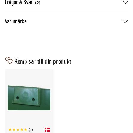
Frågor & Svar
(2)
Se även
Varumärke
Nivåvakt Young Line till vattenkar modell 860
Kompisar till din produkt
(1)