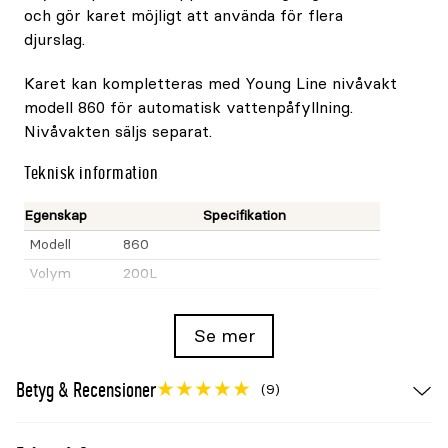
och gör karet möjligt att använda för flera
djurslag.
Karet kan kompletteras med Young Line nivåvakt
modell 860 för automatisk vattenpåfyllning.
Nivåvakten säljs separat.
Teknisk information
Egenskap
Specifikation
Modell
860
Volym
200L
Material
Livsmedelsgodkänd UV-skyddad plast
Färg
Grön
Se mer
Mått
800x400x600mm
Betyg & Recensioner
Vikt
10kg
(9)
Användning
Foder eller vatten
Tillbehör
Nivåvakt modell 860