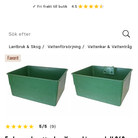
Gå
Genomsnitt
4.5
Fri frakt till butik
kund
till
Öppna
V
recension
huvudinnehållet
Meny
Sök
efter
Lantbruk & Skog
Vattenförsörjning
Vattenkar & Vattentråg
Favorit
Betyget
5
5
(9)
för
Öppna