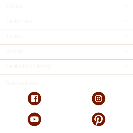
Genvägar
Kundservice
Om oss
Tjänster
Kundklubb & Företag
Häng med oss!