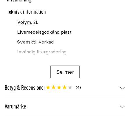
Teknisk information
Volym: 2L
Livsmedelsgodkänd plast
Svensktillverkad
Invändig litergradering
Greppvänligt handtag
För foder och torrt material
Se mer
Se även
Betyg & Recensioner
(4)
Foderskopa Granngården plast vit 1L
Varumärke