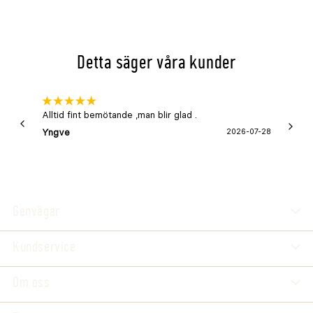
Detta säger våra kunder
Alltid fint bemötande ,man blir glad .
Bra
Yngve
2026-07-28
Marga
Genvägar
Kundservice
Om oss