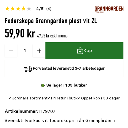
Betyget
4
5
(4)
för
Öppna
Foderskopa Granngården plast vit 2L
denna
recensioner
59,90 kr
produkt
47,92 kr exkl. moms
är
−
+
Kvantitet
{0}
Köp
av
5
Förväntad leveranstid 3-7 arbetsdagar
Se lager i 103 butiker
Jordnära sortiment
Fri retur i butik
Öppet köp i 30 dagar
Artikelnummer
1179707
Svensktillverkad vit foderskopa från Granngården i