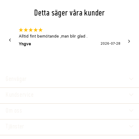
Detta säger våra kunder
Alltid fint bemötande ,man blir glad .
Bra
Yngve
2026-07-28
Marga
Genvägar
Kundservice
Om oss
Tjänster