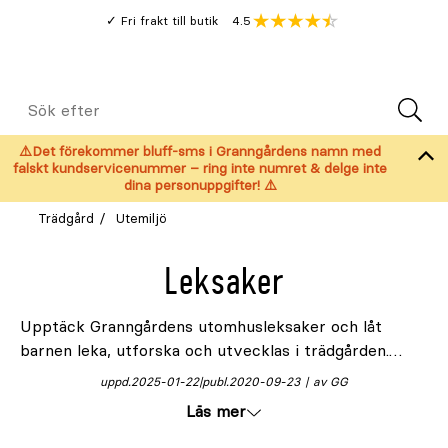
Gå
Genomsnitt
4.5
Fri frakt till butik
kund
till
Öppna
V
recension
huvudinnehållet
Meny
Sök
efter
⚠️Det förekommer bluff-sms i Granngårdens namn med
falskt kundservicenummer – ring inte numret & delge inte
dina personuppgifter! ⚠️
Trädgård
Utemiljö
Leksaker
Upptäck Granngårdens utomhusleksaker och låt
barnen leka, utforska och utvecklas i trädgården.
Inspirera till kreativitet, rörelse och kärlek till
uppd.
2025-01-22
publ.
2020-09-23
av GG
naturen! Du finner även högkvalitativ
sandlådesand
Läs mer
som passar till barnen och en mängd lättodlade
fröer
ni kan plantera tillsammans.