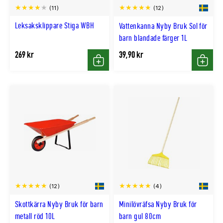
(11)
(12)
Leksaksklippare Stiga WBH
Vattenkanna Nyby Bruk Sol för
barn blandade färger 1L
269 kr
39,90 kr
Köp
Köp
(12)
(4)
Skottkärra Nyby Bruk för barn
Minilövräfsa Nyby Bruk för
metall röd 10L
barn gul 80cm