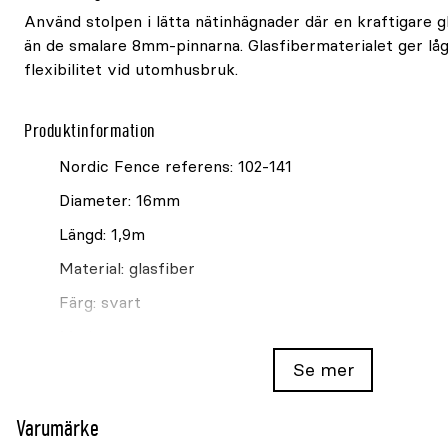
Använd stolpen i lätta nätinhägnader där en kraftigare g
än de smalare 8mm-pinnarna. Glasfibermaterialet ger låg
flexibilitet vid utomhusbruk.
Produktinformation
Nordic Fence referens: 102-141
Diameter: 16mm
Längd: 1,9m
Material: glasfiber
Färg: svart
Med spets
Se mer
För skyddsnät
Säljs styckvis
Varumärke