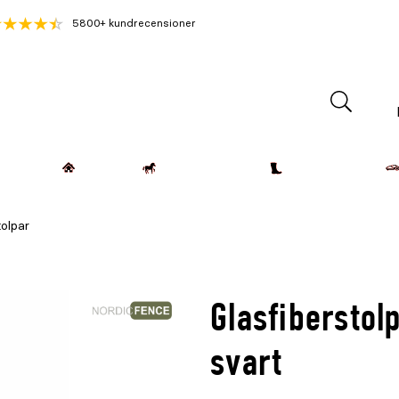
5800+ kundrecensioner
Lantdjur
Hemmet
Häst & Ryttare
Kläder & Skor
tolpar
Glasfibersto
svart