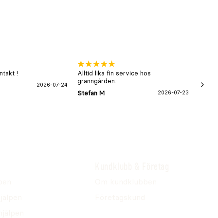
takt !
Alltid lika fin service hos
xx
granngården.
2026-07-24
Hans-B
Stefan M
2026-07-23
Kundklubb & Företag
pen
Om kundklubben
jälpen
Företagskund
hjälpen