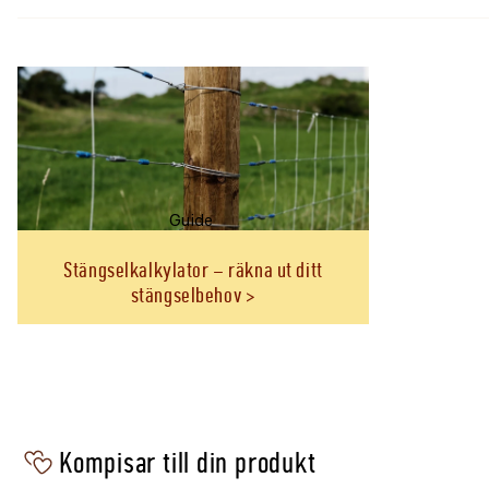
Montering och kontroll
Tryck ner stolpen med jämn belastning och använd sepa
hörnstöd där nätet utsätts för hög dragkraft. Kontroller
stolpen inte är sprucken eller skadad.
Annan längd:
Glasfiberstolpe Nordic Fence 16mmx1,4m 
Guide
Stängselkalkylator – räkna ut ditt
stängselbehov
Kompisar till din produkt