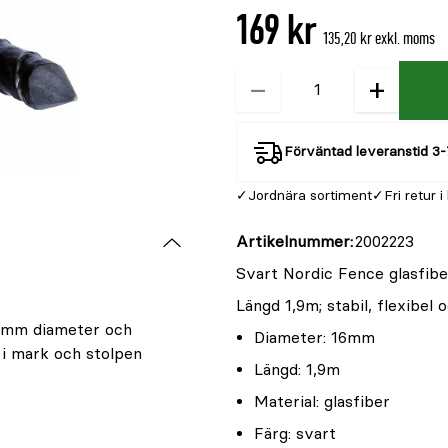
169 kr
135,20 kr exkl. moms
−
+
Kvantitet
Förväntad leveranstid 3-
Jordnära sortiment
Fri retur i
Artikelnummer
2002223
Svart Nordic Fence glasfib
Längd 1,9m; stabil, flexibe
16mm diameter och
Diameter: 16mm
 i mark och stolpen
Längd: 1,9m
Material: glasfiber
Färg: svart