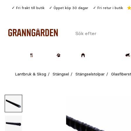
Gå
Fri frakt till butik
Öppet köp 30 dagar
Fri retur i butik
till
huvudinnehållet
Sök
efter
Trädgård
Husdjur
Lantbruk & Skog
Lantbruk & Skog
Stängsel
Stängselstolpar
Glasfibers