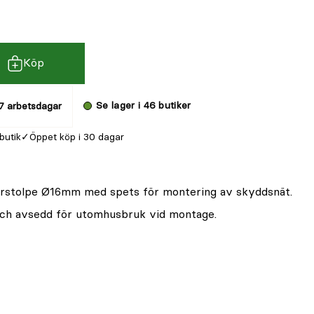
Köp
Se lager i 46 butiker
7 arbetsdagar
 butik
Öppet köp i 30 dagar
erstolpe Ø16mm med spets för montering av skyddsnät.
l och avsedd för utomhusbruk vid montage.