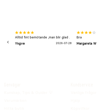
Alltid fint bemötande ,man blir glad .
Bra
Yngve
2026-07-28
Margareta W
Genvägar
Kundservice
Kunskap, Tips & Guider 💡
Vanliga frågor
Varumärken
Hjälp
Hitta butik
Köpvillkor