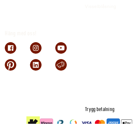
Visselblåsning
Häng med oss!
Trygg betalning