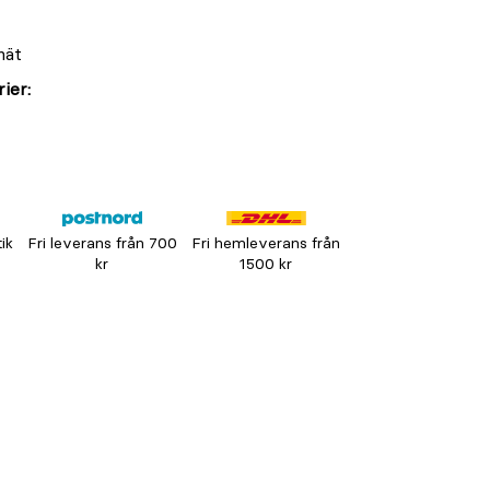
nät
ier:
tik
Fri leverans från 700
Fri hemleverans från
kr
1500 kr