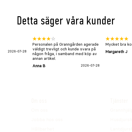
Detta säger våra kunder
Personalen på Granngården agerade
Mycket bra kon
väldigt trevligt och kunde svara på
2026-07-28
Margareth J
någon fråga, i samband med köp av
annan artikel.
Anna B
2026-07-28
Om oss
Tjänster
Om oss
Grannhjäl
Jobba hos oss
Husdjursh
Hållbarhet
Lantdjurs