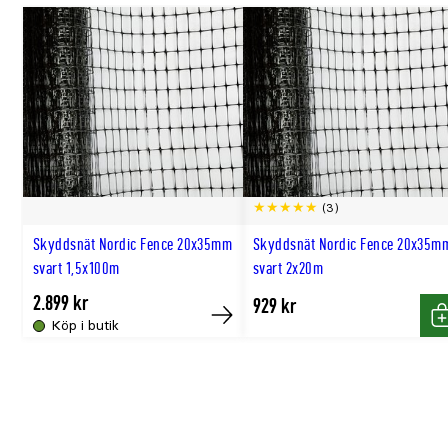
(3)
Skyddsnät Nordic Fence 20x35mm
Skyddsnät Nordic Fence 20x35m
svart 1,5x100m
svart 2x20m
2.899 kr
929 kr
Köp i butik
Tillfälligt
K
slut
online