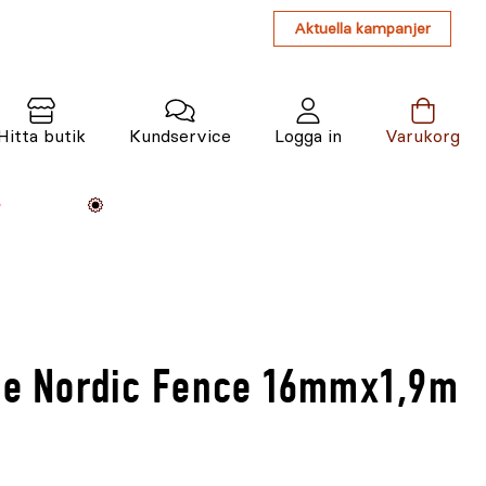
Aktuella kampanjer
Hitta butik
Kundservice
Logga in
Varukorg
Maskiner
Växter
Varumärken
Tjänster
Kunskap
lpe Nordic Fence 16mmx1,9m