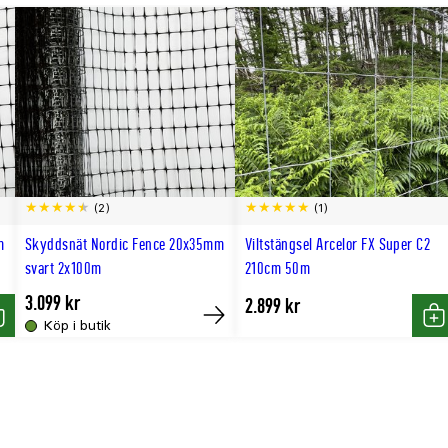
(2)
(1)
m
Skyddsnät Nordic Fence 20x35mm
Viltstängsel Arcelor FX Super C2
svart 2x100m
210cm 50m
3.099 kr
2.899 kr
Köp i butik
öp
Tillfälligt
Kö
slut
online