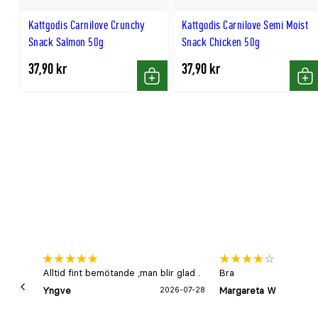
Kattgodis Carnilove Crunchy
Kattgodis Carnilove Semi Moist
Snack Salmon 50g
Snack Chicken 50g
37,90 kr
37,90 kr
Köp
Kö
Alltid fint bemötande ,man blir glad .
Bra
Yngve
2026-07-28
Margareta W