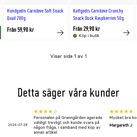
Hundgodis Carnilove Soft Snack
Kattgodis Carnilove Crunchy
Quail 200g
Snack Duck Raspberries 50g
Från 29,90 kr
Från 59,90 kr
Köp i butik
p
Köp
Köp
Visar sida 1 av 1
Detta säger våra kunder
Personalen på Granngården agerade
Mycket bra kon
väldigt trevligt och kunde svara på
2026-07-28
Margareth J
någon fråga, i samband med köp av
annan artikel.