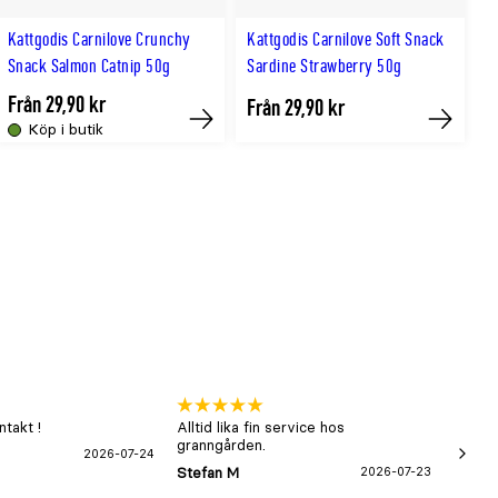
Kattgodis Carnilove Crunchy
Kattgodis Carnilove Soft Snack
Snack Salmon Catnip 50g
Sardine Strawberry 50g
Från 29,90 kr
Från 29,90 kr
Köp i butik
Köp
Köp
takt !
Alltid lika fin service hos
xx
granngården.
2026-07-24
Hans-B
Stefan M
2026-07-23