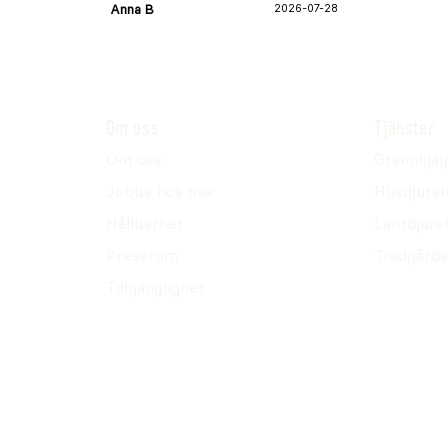
Anna B
2026-07-28
Om oss
Tjänster
Om oss
Grannhjäl
Jobba hos oss
Husdjursh
Hållbarhet
Lantdjurs
Pressrum
Trädgårds
Tillgänglighet