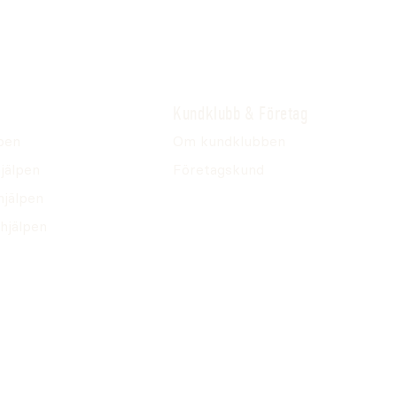
Kundklubb & Företag
pen
Om kundklubben
jälpen
Företagskund
hjälpen
hjälpen