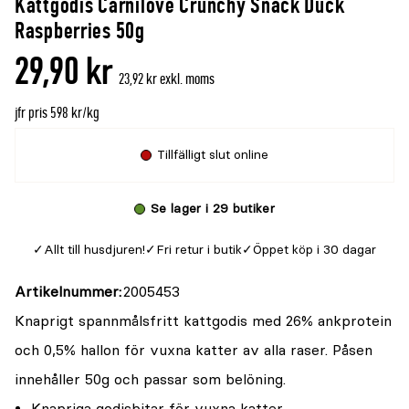
Kattgodis Carnilove Crunchy Snack Duck
Raspberries 50g
29,90 kr
23,92 kr exkl. moms
jfr pris 598 kr/kg
Tillfälligt slut online
Se lager i 29 butiker
Allt till husdjuren!
Fri retur i butik
Öppet köp i 30 dagar
Artikelnummer
2005453
Knaprigt spannmålsfritt kattgodis med 26% ankprotein
och 0,5% hallon för vuxna katter av alla raser. Påsen
innehåller 50g och passar som belöning.
Knapriga godisbitar för vuxna katter