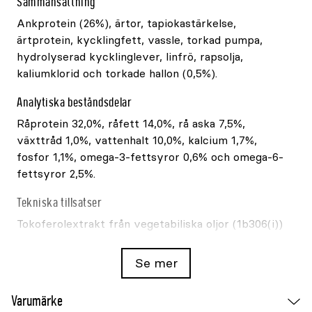
Sammansättning
Ankprotein (26%), ärtor, tapiokastärkelse,
ärtprotein, kycklingfett, vassle, torkad pumpa,
hydrolyserad kycklinglever, linfrö, rapsolja,
kaliumklorid och torkade hallon (0,5%).
Analytiska beståndsdelar
Råprotein 32,0%, råfett 14,0%, rå aska 7,5%,
växttråd 1,0%, vattenhalt 10,0%, kalcium 1,7%,
fosfor 1,1%, omega-3-fettsyror 0,6% och omega-6-
fettsyror 2,5%.
Tekniska tillsatser
Tokoferolextrakt från vegetabiliska oljor (1b306(i))
och askorbylpalmitat (1b304).
Se mer
Energi
Omsättbar energi: 3784kcal/kg (15831kJ/kg).
Varumärke