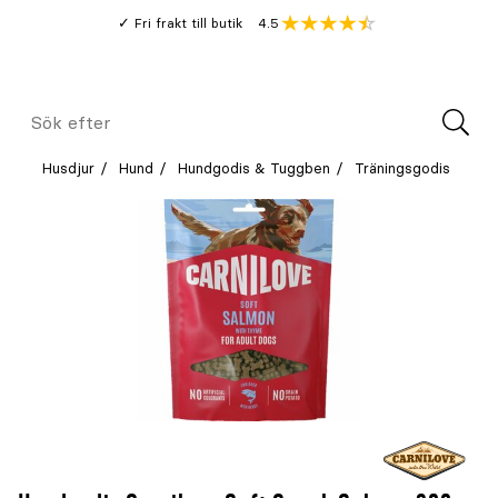
Gå
Genomsnitt
4.5
Fri frakt till butik
kund
till
Öppna
V
recension
huvudinnehållet
Meny
Sök
efter
Husdjur
Hund
Hundgodis & Tuggben
Träningsgodis