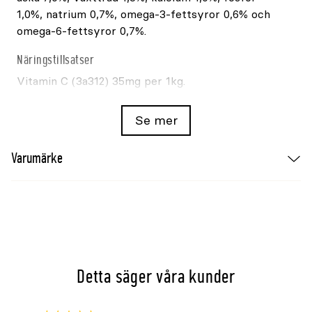
1,0%, natrium 0,7%, omega-3-fettsyror 0,6% och
omega-6-fettsyror 0,7%.
Näringstillsatser
Vitamin C (3a312) 35mg per 1kg.
Tekniska tillsatser
Se mer
Citronsyra (1a330), DL-äppelsyra (1a296) och
kaliumsorbat (1k202).
Varumärke
Energi
Omsättbar energi: 3105kcal/kg (12990kJ/kg).
Utfodring
Hundens vikt
Daglig mängd
Detta säger våra kunder
Under 10kg
Under 10st
10kg
10st