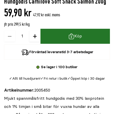
Hundgodis Carnilove Soft Snack Salmon 200g
59,90 kr
47,92 kr exkl. moms
jfr pris 299,5 kr/kg
−
+
Kvantitet
Köp
Förväntad leveranstid 3-7 arbetsdagar
Se lager i 100 butiker
Allt till husdjuren!
Fri retur i butik
Öppet köp i 30 dagar
Artikelnummer
2005450
Mjukt spannmålsfritt hundgodis med 30% laxprotein
och 1% timjan i små bitar för vuxna hundar av alla