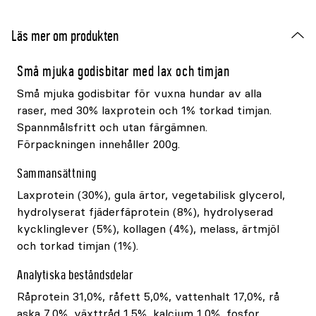
Läs mer om produkten
Små mjuka godisbitar med lax och timjan
Små mjuka godisbitar för vuxna hundar av alla
raser, med 30% laxprotein och 1% torkad timjan.
Spannmålsfritt och utan färgämnen.
Förpackningen innehåller 200g.
Sammansättning
Laxprotein (30%), gula ärtor, vegetabilisk glycerol,
hydrolyserat fjäderfäprotein (8%), hydrolyserad
kycklinglever (5%), kollagen (4%), melass, ärtmjöl
och torkad timjan (1%).
Analytiska beståndsdelar
Råprotein 31,0%, råfett 5,0%, vattenhalt 17,0%, rå
aska 7,0%, växttråd 1,5%, kalcium 1,0%, fosfor