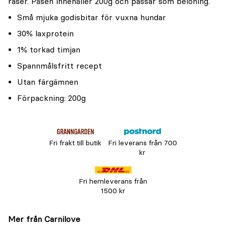
raser. Påsen innehåller 200g och passar som belöning.
Små mjuka godisbitar för vuxna hundar
30% laxprotein
1% torkad timjan
Spannmålsfritt recept
Utan färgämnen
Förpackning: 200g
Fri frakt till butik
Fri leverans från 700
kr
Fri hemleverans från
1500 kr
Mer från Carnilove