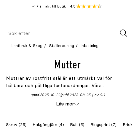
Gå
Genomsnitt
4.5
Fri frakt till butik
kund
till
Öppna
V
recension
huvudinnehållet
Meny
Sök
efter
Lantbruk & Skog
Stallinredning
Infästning
Mutter
Muttrar av rostfritt stål är ett utmärkt val för
hållbara och pålitliga fästanordningar. Våra
sexkantsmuttrar är varmförzinkade, vilket ger ett
uppd.
2025-10-22
publ.
2023-08-25
av GG
extra skydd mot korrosion och förlänger deras
Läs mer
livslängd. Den rostfria stålkonstruktionen säkerställer
både styrka och motståndskraft, medan den
varmförzinkade ytan erbjuder extra hållbarhet under
Skruv (25)
Hakgångjärn (4)
Bult (5)
Ringsprint (7)
Bricka
tuffa förhållanden. Perfekta för både inomhus- och