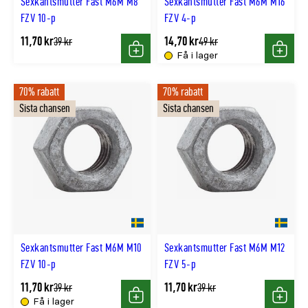
Sexkantsmutter Fast M6M M8
Sexkantsmutter Fast M6M M16
FZV 10-p
FZV 4-p
11,70 kr
14,70 kr
Tidligere
Tidligere
39 kr
49 kr
lägsta
lägsta
Få i lager
Köp
Köp
pris
pris
70% rabatt
70% rabatt
Sista chansen
Sista chansen
Sexkantsmutter Fast M6M M10
Sexkantsmutter Fast M6M M12
FZV 10-p
FZV 5-p
11,70 kr
11,70 kr
Tidligere
Tidligere
39 kr
39 kr
lägsta
lägsta
Få i lager
Köp
Köp