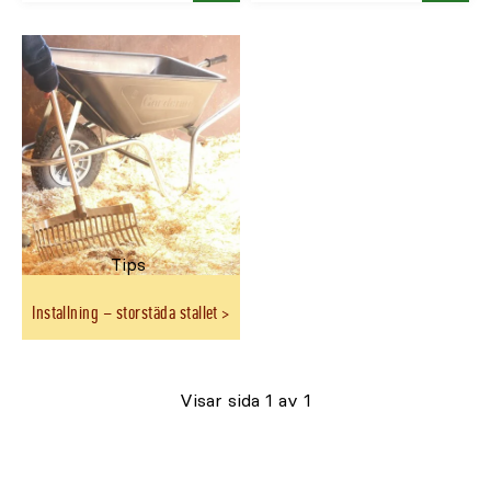
pris
pris
Tips
Installning – storstäda stallet
Visar sida 1 av 1