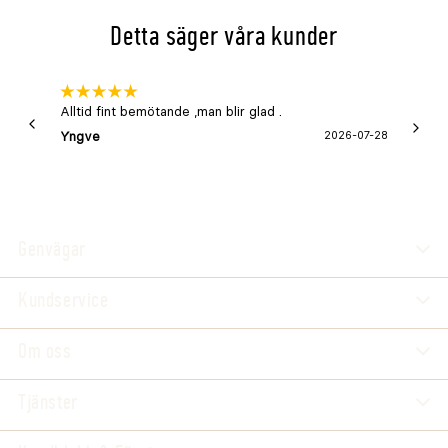
Detta säger våra kunder
Alltid fint bemötande ,man blir glad .
Bra
Yngve
2026-07-28
Marga
Genvägar
Kundservice
Om oss
Tjänster