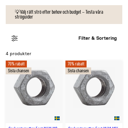
utomhusbruk, dessa sexkantsmuttrar är idealiska för
en mängd olika applikationer där pålitlig och långvarig
💡Välj rätt strö efter behov och budget – Testa våra
prestation är ett krav.
ströguider
Filter & Sortering
4 produkter
70% rabatt
70% rabatt
Sista chansen
Sista chansen