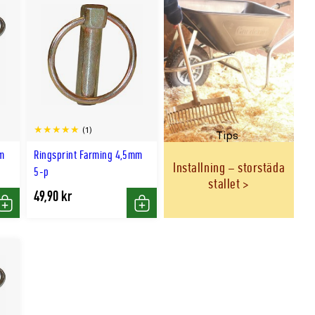
(1)
Tips
m
Ringsprint Farming 4,5mm
Installning – storstäda
5-p
stallet
49,90 kr
Köp
Köp