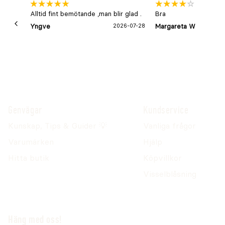
Alltid fint bemötande ,man blir glad .
Bra
Yngve
2026-07-28
Margareta W
Genvägar
Kundservice
Kunskap, Tips & Guider 💡
Vanliga frågor
Varumärken
Hjälp
Hitta butik
Köpvillkor
Visselblåsning
Häng med oss!