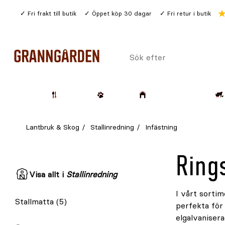
Gå
Fri frakt till butik
Öppet köp 30 dagar
Fri retur i butik
till
huvudinnehållet
Sök
efter
Trädgård
Husdjur
Lantbruk & Skog
Lantbruk & Skog
Stallinredning
Infästning
Ring
Visa allt i
Stallinredning
I vårt sortim
Stallmatta
(5)
perfekta för 
elgalvanisera