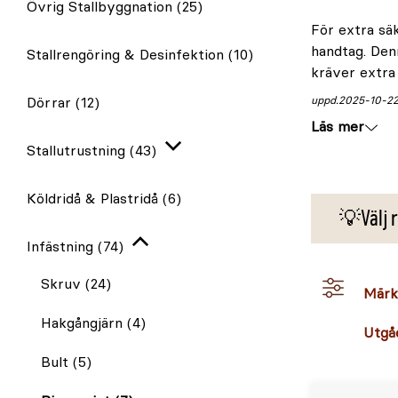
Övrig Stallbyggnation
(25)
För extra säk
handtag. Denn
Stallrengöring & Desinfektion
(10)
kräver extra
Dörrar
(12)
uppd.
2025-10-2
Läs mer
Stallutrustning
(43)
Expandera
Köldridå & Plastridå
(6)
💡Välj r
Infästning
(74)
Stäng
igen
Skruv
(24)
Märk
Hakgångjärn
(4)
Utgå
Bult
(5)