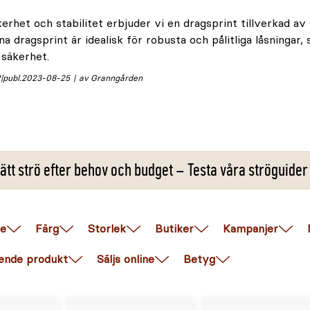
erhet och stabilitet erbjuder vi en dragsprint tillverkad av
a dragsprint är idealisk för robusta och pålitliga låsningar, 
 säkerhet.
2
publ.
2023-08-25
av Granngården
ätt strö efter behov och budget – Testa våra ströguider
e
Färg
Storlek
Butiker
Kampanjer
ende produkt
Säljs online
Betyg