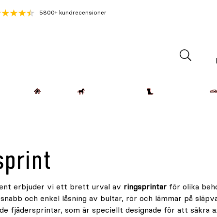
5800+ kundrecensioner
Lantdjur
Hemmet
Häst & Ryttare
Kläder & Skor
sprint
ent erbjuder vi ett brett urval av
ringsprintar
för olika beh
snabb och enkel låsning av bultar, rör och lämmar på släpvag
de fjädersprintar, som är speciellt designade för att säkra axl