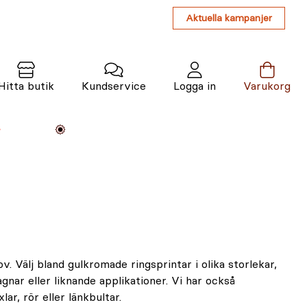
Aktuella kampanjer
Hitta butik
Kundservice
Logga in
Varukorg
Maskiner
Växter
Varumärken
Tjänster
Kunskap
ov. Välj bland gulkromade ringsprintar i olika storlekar,
nar eller liknande applikationer. Vi har också
ar, rör eller länkbultar.