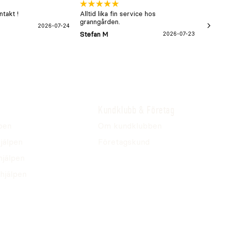
takt !
Alltid lika fin service hos
xx
granngården.
2026-07-24
Hans-B
Stefan M
2026-07-23
Kundklubb & Företag
pen
Om kundklubben
jälpen
Företagskund
hjälpen
hjälpen