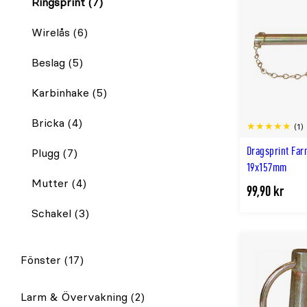
Ringsprint
(7)
Wirelås
(6)
Beslag
(5)
Karbinhake
(5)
Bricka
(4)
(1)
Dragsprint Far
Plugg
(7)
19x157mm
Mutter
(4)
99,90 kr
Schakel
(3)
Fönster
(17)
Larm & Övervakning
(2)