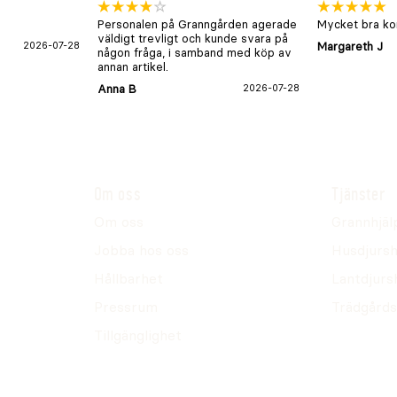
Personalen på Granngården agerade
Mycket bra kon
väldigt trevligt och kunde svara på
2026-07-28
Margareth J
någon fråga, i samband med köp av
annan artikel.
Anna B
2026-07-28
Om oss
Tjänster
Om oss
Grannhjäl
Jobba hos oss
Husdjursh
Hållbarhet
Lantdjurs
Pressrum
Trädgårds
Tillgänglighet