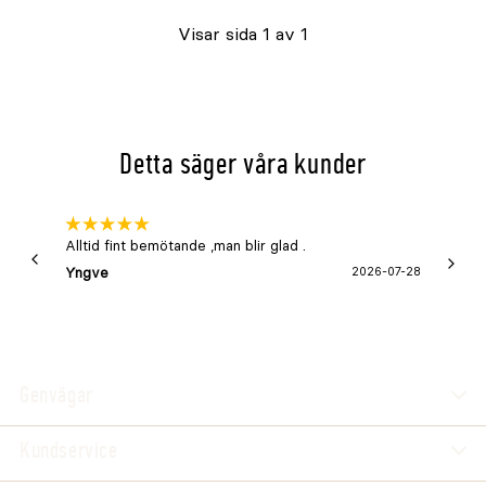
Visar sida 1 av 1
Detta säger våra kunder
Alltid fint bemötande ,man blir glad .
Bra
Yngve
2026-07-28
Marga
Genvägar
Kundservice