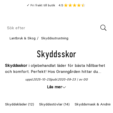
Gå
Genomsnitt
4.5
Fri frakt till butik
kund
till
Öppna
V
recension
huvudinnehållet
Meny
Sök
efter
Lantbruk & Skog
Skyddsutrustning
Skyddsskor
Skyddsskor
i oljebehandlat läder för bästa hållbarhet
och komfort. Perfekt! Hos Granngården hittar du
skyddsskor – eller sågskyddskängor, som det också
uppd.
2025-10-23
publ.
2020-09-23
av GG
kallas – av bästa kvalitet. Perfekta för krävande
Läs mer
arbetsmiljöer med fokus på säkerhet, ergonomi och
hållbarhet. Det förtjänar du.
Skyddskläder (12)
Skyddsstövlar (14)
Skyddsmask & Andning