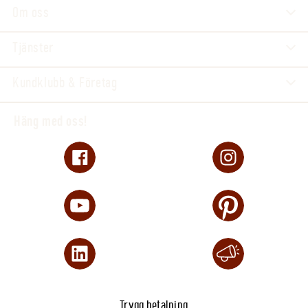
Om oss
Tjänster
Kundklubb & Företag
Häng med oss!
Trygg betalning