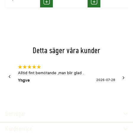
Köp
Köp
Detta säger våra kunder
Alltid fint bemötande ,man blir glad .
Bra
Yngve
2026-07-28
Marga
Genvägar
Kundservice