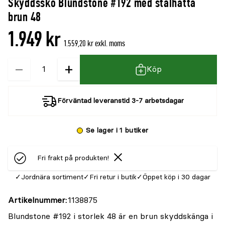
Skyddssko Blundstone #192 med stålhätta
brun 48
1.949 kr
1.559,20 kr exkl. moms
−
+
Kvantitet
Köp
Förväntad leveranstid 3-7 arbetsdagar
Se lager i 1 butiker
Fri frakt på produkten!
Jordnära sortiment
Fri retur i butik
Öppet köp i 30 dagar
Artikelnummer
1138875
Blundstone #192 i storlek 48 är en brun skyddskänga i