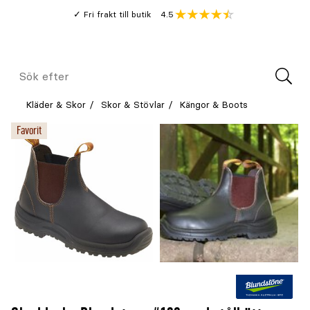
Gå
Genomsnitt
4.5
Fri frakt till butik
kund
till
Öppna
V
recension
huvudinnehållet
Meny
Sök
efter
Kläder & Skor
Skor & Stövlar
Kängor & Boots
Favorit