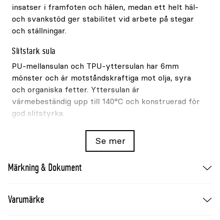
insatser i framfoten och hälen, medan ett helt häl-
och svankstöd ger stabilitet vid arbete på stegar
och ställningar.
Slitstark sula
PU-mellansulan och TPU-yttersulan har 6mm
mönster och är motståndskraftiga mot olja, syra
och organiska fetter. Yttersulan är
värmebeständig upp till 140°C och konstruerad för
god slitstyrka.
Produktinformation
Se mer
Modell: #192 Xtreme
Märkning & Dokument
Färg: Brun
Storlek: 48
Varumärke
Ovandel: Premium oljebehandlat läder
Tåskydd: Stålhätta