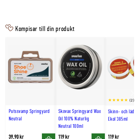
Mellansula: PU
Yttersula: TPU
Kompisar till din produkt
Skötsel
Borsta eller torka bort smuts och låt kängorna
lufttorka utan direkt värme. Vårda lädret med
lämplig skokräm, vax eller läderprodukt och prova
först på en mindre synlig yta.
Scro
(2)
till
Putssvamp Springyard
Skovax Springyard Wax
Skinn- och läde
hög
Neutral
Oil 100% Naturlig
Ekol 385ml
Neutral 100ml
39,90 kr
119 kr
119 kr