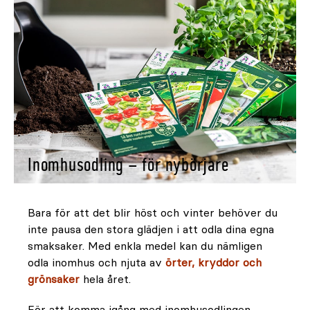
Inomhusodling – för nybörjare
Bara för att det blir höst och vinter behöver du
inte pausa den stora glädjen i att odla dina egna
smaksaker. Med enkla medel kan du nämligen
odla inomhus och njuta av
örter, kryddor och
grönsaker
hela året.
För att komma igång med inomhusodlingen