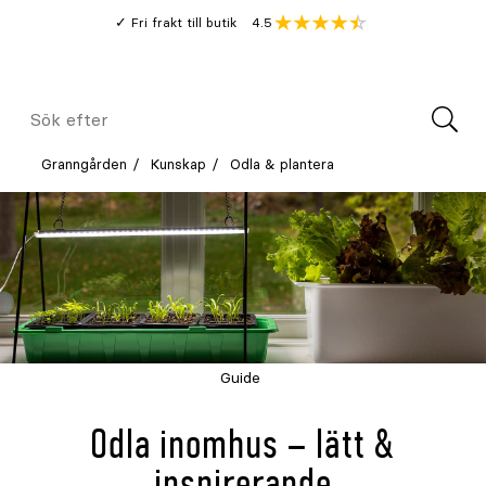
Gå
Genomsnitt
4.5
Fri frakt till butik
kund
till
Öppna
V
recension
huvudinnehållet
Meny
Sök
efter
Granngården
Kunskap
Odla & plantera
Guide
Odla inomhus – lätt &
inspirerande