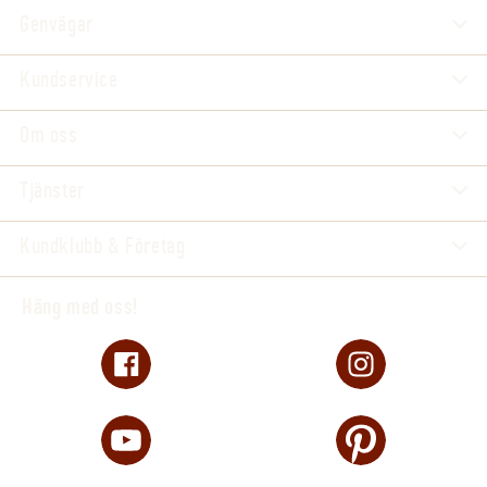
Genvägar
Kundservice
Om oss
Tjänster
Kundklubb & Företag
Häng med oss!