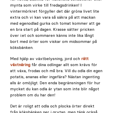
mynta som virke till fredagsdrinken! I
vintermörkret förgyller det där gröna livet lite
extra och vi kan vara så säkra på att mackan
med egenodlad gurka och tomat kommer att ge
en bra start på dagen. Krasse sätter pricken
över i:et och sommaren känns inte lika långt
bort med örter som viskar om midsommar på
köksbänken.
Med hjälp av växtbelysning, jord och
rätt
växtnäring
får dina odlingar allt som krävs för
att växa, frodas och må bra. Vill du odla din egen
potatis, ananas eller ingefära? Nästan ingenting
alls är omöjligt. Den enda begränsningen för hur
mycket du kan odla är ytan som inte blir något
problem om du har den!
Det är roligt att odla och plocka örter direkt
från köksbänken ner i grytan, men tänk också