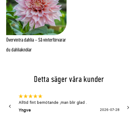
Övervintra dahlia – Så vinterförvarar
du dahliaknölar
Detta säger våra kunder
Alltid fint bemötande ,man blir glad .
Bra
Yngve
2026-07-28
Marga