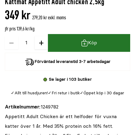
Kattmat Appetitt Adult chicken 2,5kg
denna
recensioner
349 kr
produkt
279,20 kr exkl. moms
är
jfr pris 139,6 kr/kg
{0}
av
−
+
Kvantitet
Köp
5
Förväntad leveranstid 3-7 arbetsdagar
Se lager i 103 butiker
Allt till husdjuren!
Fri retur i butik
Öppet köp i 30 dagar
Artikelnummer
1249782
Appetitt Adult Chicken är ett helfoder för vuxna
katter över 1 år. Med 35% protein och 16% fett.