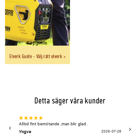
Köpguide
Elverk Guide - Välj rätt elverk
Detta säger våra kunder
Alltid fint bemötande ,man blir glad .
Bra
Yngve
2026-07-28
Marga