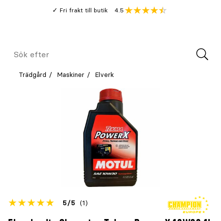
Gå
Genomsnitt
4.5
Fri frakt till butik
kund
till
Öppna
V
recension
huvudinnehållet
Meny
Sök
efter
Trädgård
Maskiner
Elverk
Betyget
5
5
(1)
för
Öppna