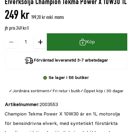
Elverksolja Champion Tekma Power X 10W30 1L
denna
recensioner
249 kr
produkt
199,20 kr exkl. moms
är
jfr pris 249 kr/l
{0}
av
−
+
Kvantitet
Köp
5
Förväntad leveranstid 3-7 arbetsdagar
Se lager i 56 butiker
Jordnära sortiment
Fri retur i butik
Öppet köp i 30 dagar
Artikelnummer
2003553
Champion Tekma Power X 10W30 är en 1L motorolja
för bensindrivna elverk, med syntetiskt förstärkta