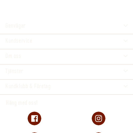
Genvägar
Kundservice
Om oss
Tjänster
Kundklubb & Företag
Häng med oss!