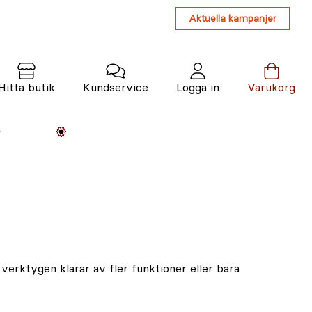
Aktuella kampanjer
Hitta butik
Kundservice
Logga in
Varukorg
Maskiner
Växter
Varumärken
Tjänster
Kunskap
verktygen klarar av fler funktioner eller bara