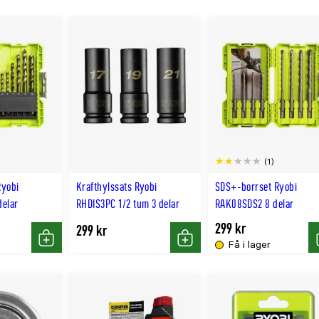
(1)
Ryobi
Krafthylssats Ryobi
SDS+-borrset Ryobi
delar
RHDIS3PC 1/2 tum 3 delar
RAK08SDS2 8 delar
299 kr
299 kr
Få i lager
Köp
Köp