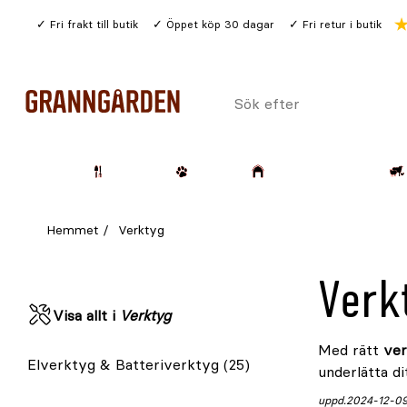
Gå
Fri frakt till butik
Öppet köp 30 dagar
Fri retur i butik
till
huvudinnehållet
Sök
efter
Trädgård
Husdjur
Lantbruk & Skog
Hemmet
Verktyg
Verk
Visa allt i
Verktyg
Med rätt
ver
Elverktyg & Batteriverktyg
(25)
underlätta di
uppd.
2024-12-0