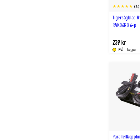
(3)
Tigersågblad R
RAK06RB 6-p
239 kr
Få i lager
Parallellkoppli