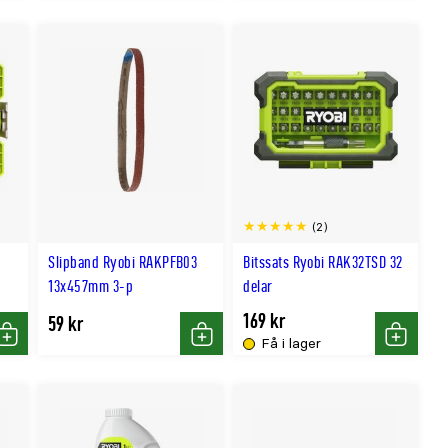
(2)
Slipband Ryobi RAKPFB03
Bitssats Ryobi RAK32TSD 32
13x457mm 3-p
delar
169 kr
59 kr
Få i lager
Köp
Köp
Köp