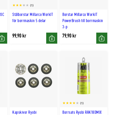
(1)
20C
Stålborstar Millarco WorkIT
Borstar Millarco WorkIT
för borrmaskin 5 delar
PowerBrush till borrmaskin
3-p
99,90 kr
79,90 kr
Köp
Köp
Köp
(1)
Kapskivor Ryobi
Borrsats Ryobi RAK18DMIX