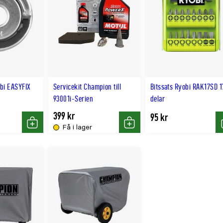
bi EASYFIX
Servicekit Champion till
Bitssats Ryobi RAK17SD 1
93001i-Serien
delar
399 kr
95 kr
Få i lager
Köp
Köp