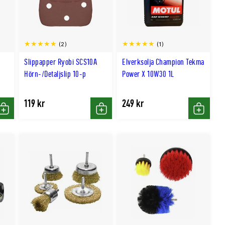
(2)
(1)
Slippapper Ryobi SCS10A
Elverksolja Champion Tekma
Hörn-/Detaljslip 10-p
Power X 10W30 1L
119 kr
249 kr
Köp
Köp
Köp