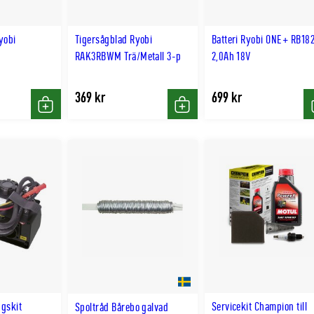
yobi
Tigersågblad Ryobi
Batteri Ryobi ONE+ RB18
RAK3RBWM Trä/Metall 3-p
2,0Ah 18V
369 kr
699 kr
Köp
Köp
ngskit
Servicekit Champion till
Spoltråd Bårebo galvad