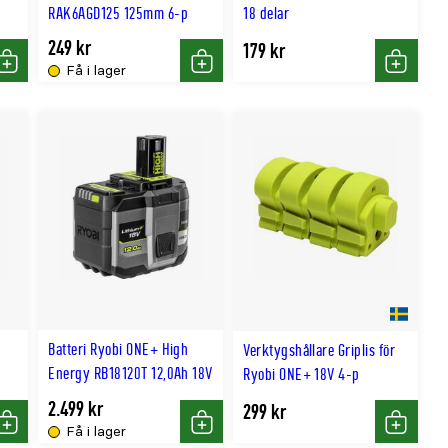
RAK6AGD125 125mm 6-p
18 delar
249 kr
179 kr
Få i lager
Köp
Köp
Köp
Batteri Ryobi ONE+ High
Verktygshållare Griplis för
Energy RB18120T 12,0Ah 18V
Ryobi ONE+ 18V 4-p
2.499 kr
299 kr
Få i lager
Köp
Köp
Köp