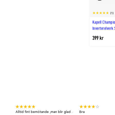
(1)
Kapell Champi
Inverterelverk 
399 kr
Alltid fint bemötande ,man blir glad .
Bra