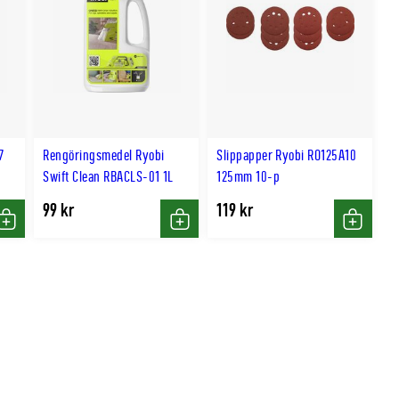
7
Rengöringsmedel Ryobi
Slippapper Ryobi RO125A10
Swift Clean RBACLS-01 1L
125mm 10-p
99 kr
119 kr
Köp
Köp
Köp