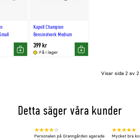
on
Kapell Champion
Small
Bensinelverk Medium
399 kr
Få i lager
Köp
Köp
Visar sida 2 av 2
Detta säger våra kunder
Personalen på Granngården agerade
Mycket bra kon