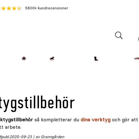
5800+ kundrecensioner
Lantdjur
Hemmet
Häst & Ryttare
Kläder & Skor
tygstillbehör
ktygstillbehör
så kompletterar du
dina verktyg
och gör att 
tt arbete.
9
publ.
2020-09-23
av Granngården