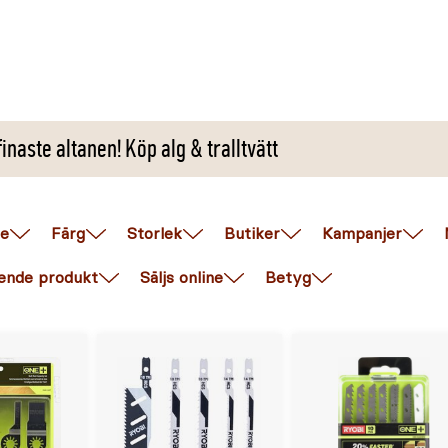
inaste altanen! Köp alg & tralltvätt
e
Färg
Storlek
Butiker
Kampanjer
ende produkt
Säljs online
Betyg