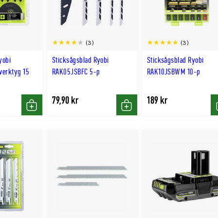
(3)
(3)
yobi
Sticksågsblad Ryobi
Sticksågsblad Ryobi
verktyg 15
RAK05JSBFC 5-p
RAK10JSBWM 10-p
79,90 kr
189 kr
Köp
Köp