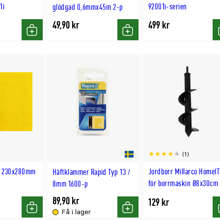
1i
92001i-serien
glödgad 0,6mmx45m 2-p
49,90 kr
499 kr
Köp
Köp
(1)
0 230x280mm
Jordborr Millarco HomeIT
Häftklammer Rapid Typ 13 /
för borrmaskin Ø8x30cm
8mm 1600-p
89,90 kr
129 kr
Få i lager
Köp
Köp