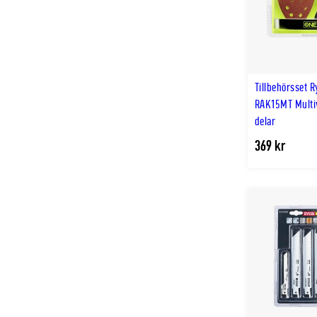
Tillbehörsset R
RAK15MT Multi
delar
369 kr