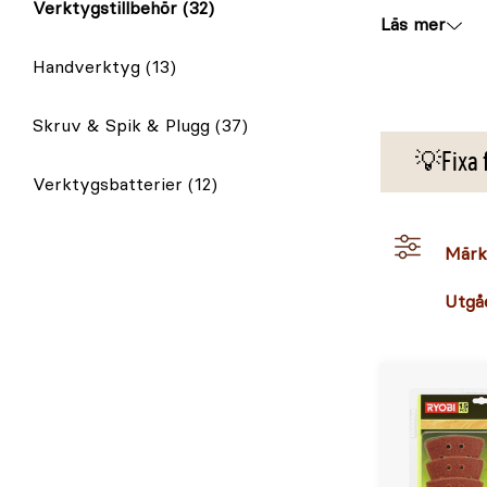
Verktygstillbehör
(32)
Läs mer
Handverktyg
(13)
Skruv & Spik & Plugg
(37)
💡Fixa f
Verktygsbatterier
(12)
Märk
Utgå