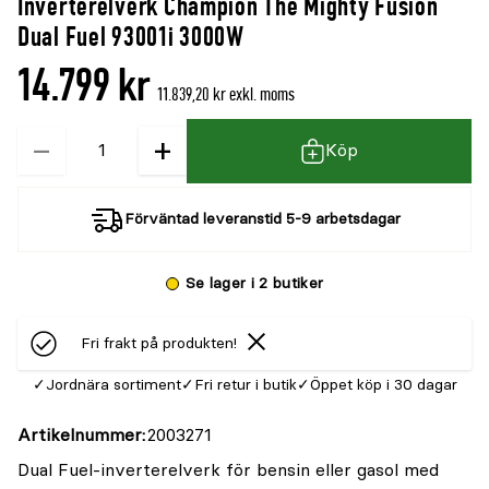
Inverterelverk Champion The Mighty Fusion
Dual Fuel 93001i 3000W
14.799 kr
11.839,20 kr exkl. moms
−
+
Kvantitet
Köp
Förväntad leveranstid 5-9 arbetsdagar
Se lager i 2 butiker
Fri frakt på produkten!
Jordnära sortiment
Fri retur i butik
Öppet köp i 30 dagar
Artikelnummer
2003271
Dual Fuel-inverterelverk för bensin eller gasol med