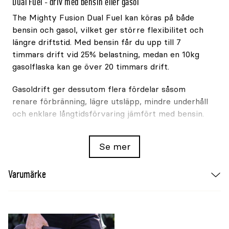
Dual Fuel - driv med bensin eller gasol
The Mighty Fusion Dual Fuel kan köras på både
bensin och gasol, vilket ger större flexibilitet och
längre driftstid. Med bensin får du upp till 7
timmars drift vid 25% belastning, medan en 10kg
gasolflaska kan ge över 20 timmars drift.
Gasoldrift ger dessutom flera fördelar såsom
renare förbränning, lägre utsläpp, mindre underhåll
och enklare långtidsförvaring jämfört med bensin.
CO Shield för ökad säkerhet
Se mer
Champion CO Shield övervakar kontinuerligt
nivåerna av kolmonoxid runt elverket. Om förhöjda
Varumärke
halter upptäcks stängs motorn automatiskt av för
att minska riskerna vid användning i miljöer med
otillräcklig ventilation.
Ren sinusvåg för känslig elektronik