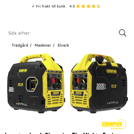
Gå
Genomsnitt
4.5
Fri frakt till butik
kund
till
Öppna
V
recension
huvudinnehållet
Meny
Sök
efter
Trädgård
Maskiner
Elverk