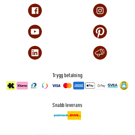
Bränsletank
4,5L
Bränslemätare
Ja
Oljekapacitet
0,58L
Rekommenderad olja
Champion Tekma Power X 10W
Oljevakt
Ja
Drifttid
7 tim (bensin), 20 tim (gasol) vi
Fas
1-fas
Ljudnivå vid 7m
60dBA
Trygg betalning
varvtal
Automatiskt beroende på belastn
Effektfaktor
1
Regulator
37mBar svensk standard
CO Shield
Ja
Snabb leverans
Överlastskydd
Ja
Cold Start-teknologi
Ja
Parallellkopplingsbar
Ja
Dataskydd
🍪 Anpassa cookies