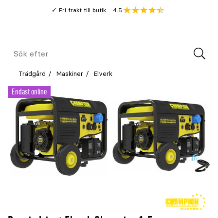
Gå
Genomsnitt
4.5
Fri frakt till butik
kund
till
Öppna
V
recension
huvudinnehållet
Meny
Sök
efter
Trädgård
Maskiner
Elverk
Endast online