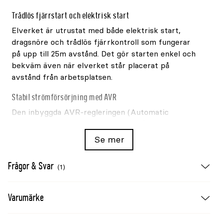
Trådlös fjärrstart och elektrisk start
Elverket är utrustat med både elektrisk start,
dragsnöre och trådlös fjärrkontroll som fungerar
på upp till 25m avstånd. Det gör starten enkel och
bekväm även när elverket står placerat på
avstånd från arbetsplatsen.
Stabil strömförsörjning med AVR
Den inbyggda AVR-regleringen (Automatic
Voltage Regulation) hjälper till att hålla spänningen
stabil och skyddar anslutna apparater mot
Se mer
spänningsvariationer. Elverket är dessutom
utrustat med överlastskydd och automatisk
Frågor & Svar
(1)
avstängning vid låg oljenivå för ökad driftsäkerhet.
Anpassat för nordiskt klimat
Varumärke
Champions Cold Start-teknologi gör elverket
enklare att starta vid låga temperaturer. Den