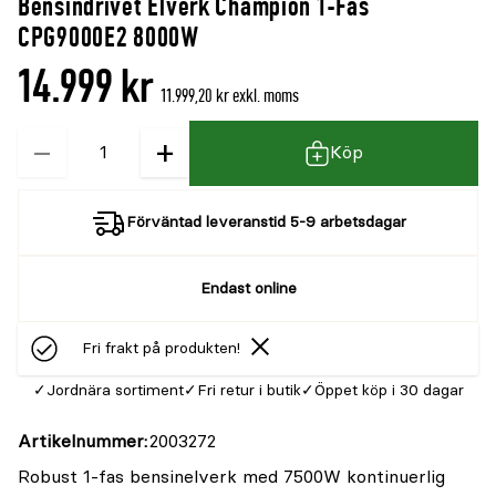
Bensindrivet Elverk Champion 1-Fas
CPG9000E2 8000W
14.999 kr
11.999,20 kr exkl. moms
−
+
Kvantitet
Köp
Förväntad leveranstid 5-9 arbetsdagar
Endast online
Fri frakt på produkten!
Jordnära sortiment
Fri retur i butik
Öppet köp i 30 dagar
Artikelnummer
2003272
Robust 1-fas bensinelverk med 7500W kontinuerlig