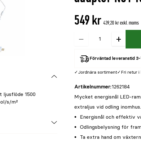
är
{0}
549 kr
av
439,20 kr exkl. moms
5
−
+
Kvantitet
Förväntad leveranstid 3-
Jordnära sortiment
Fri retur i
Artikelnummer
1262184
 ljusflöde 1500
Mycket energisnål LED-ram
mol/s/m²
extraljus vid odling inomhu
Energisnål och effektiv 
Odlingsbelysning för fra
Ta extra hand om växtern