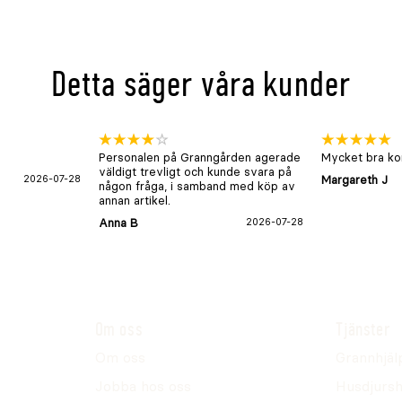
Detta säger våra kunder
Personalen på Granngården agerade
Mycket bra kon
väldigt trevligt och kunde svara på
2026-07-28
Margareth J
någon fråga, i samband med köp av
annan artikel.
Anna B
2026-07-28
Om oss
Tjänster
Om oss
Grannhjäl
Jobba hos oss
Husdjursh