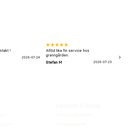
takt !
Alltid lika fin service hos
xx
granngården.
2026-07-24
Hans-B
Stefan M
2026-07-23
Kundklubb & Företag
pen
Om kundklubben
jälpen
Företagskund