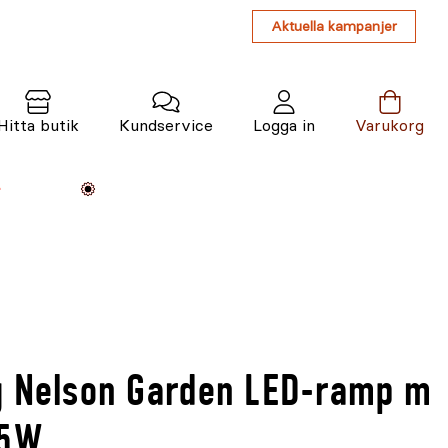
Aktuella kampanjer
Hitta butik
Kundservice
Logga in
Varukorg
Maskiner
Växter
Varumärken
Tjänster
Kunskap
g Nelson Garden LED-ramp m
15W