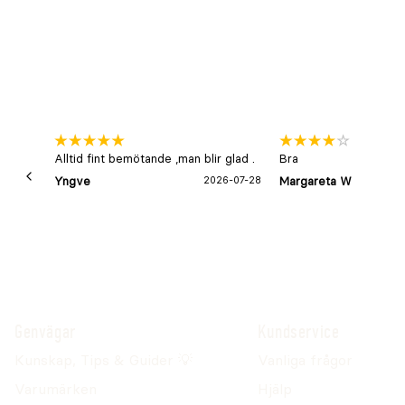
Alltid fint bemötande ,man blir glad .
Bra
Yngve
2026-07-28
Margareta W
Genvägar
Kundservice
Kunskap, Tips & Guider 💡
Vanliga frågor
Varumärken
Hjälp