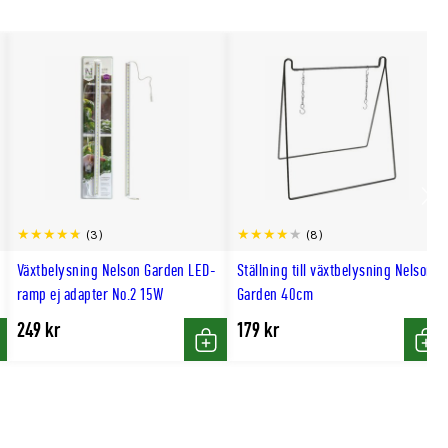
Scro
(3)
(8)
till
Växtbelysning Nelson Garden LED-
Ställning till växtbelysning Nelson
hög
ramp ej adapter No.2 15W
Garden 40cm
249 kr
179 kr
p
Köp
Köp