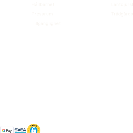
Hållbarhet
Lantdjurs
Pressrum
Trädgårds
Tillgänglighet