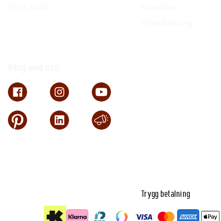
Hitta butik
Köpvillkor
Visselblåsning
Häng med oss!
Trygg betalning