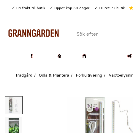
Gå
Fri frakt till butik
Öppet köp 30 dagar
Fri retur i butik
till
huvudinnehållet
Sök
efter
Trädgård
Husdjur
Lantbruk & Skog
Trädgård
Odla & Plantera
Förkultivering
Växtbelysni