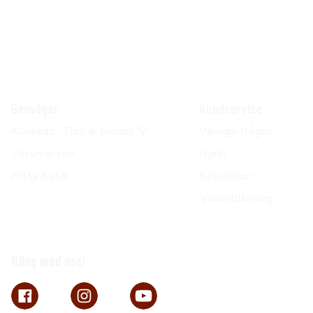
Genvägar
Kundservice
Kunskap, Tips & Guider 💡
Vanliga frågor
Varumärken
Hjälp
Hitta butik
Köpvillkor
Visselblåsning
Häng med oss!