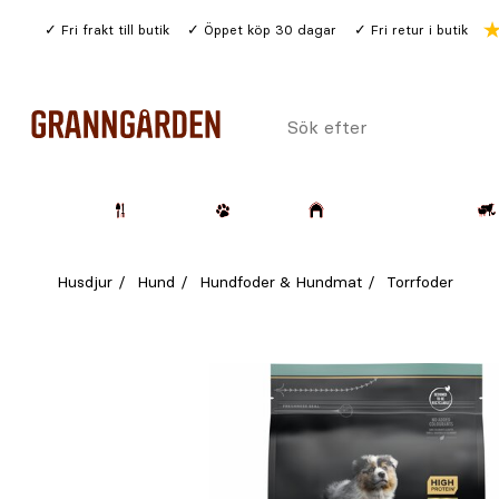
Gå
Fri frakt till butik
Öppet köp 30 dagar
Fri retur i butik
till
huvudinnehållet
Sök
efter
Trädgård
Husdjur
Lantbruk & Skog
Husdjur
Hund
Hundfoder & Hundmat
Torrfoder