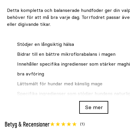
Detta kompletta och balanserade hundfoder ger din valp 
behöver för att må bra varje dag. Torrfodret passar även
eller digivande tikar.
Stödjer en långsiktig hälsa
Bidrar till en bättre mikroflorabalans i magen
Innehåller specifika ingredienser som stärker magh
bra avföring
Lättsmält för hundar med känslig mage
Specifika ingredienser som stödjer hundens naturli
långsiktiga hälsa
Se mer
Innehåller högkvalitativt protein från lamm
Betyg & Recensioner
(1)