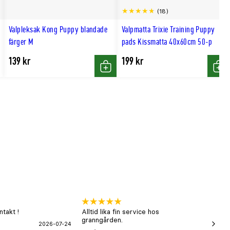
(18)
till
Valpleksak Kong Puppy blandade
Valpmatta Trixie Training Puppy
hög
färger M
pads Kissmatta 40x60cm 50-p
139 kr
199 kr
p
Köp
Köp
takt !
Alltid lika fin service hos
xx
granngården.
2026-07-24
Hans-B