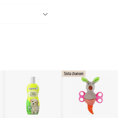
rkat fjäderfäprotein,
ssa* (5%),
ralämnen, Fiskolja
, Råaska: 7,7%,
Sista chansen
550; mg/kg: Vit C: 140;
i: (I: 2.0);