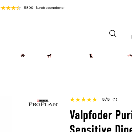
5800+ kundrecensioner
Lantdjur
Hemmet
Häst & Ryttare
Kläder & Skor
Betyget
5
5
(1)
för
Öppna
Valpfoder Pur
denna
recensioner
produkt
Sensitive Dig