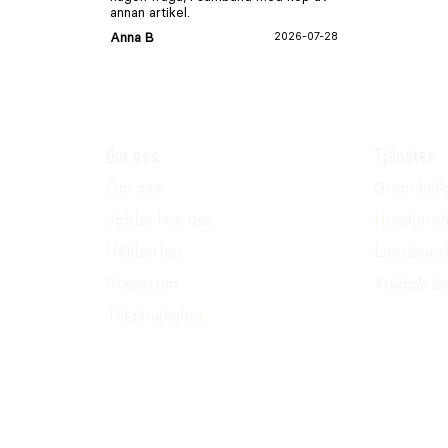
annan artikel.
Anna B
2026-07-28
Om oss
Tjänster
Om oss
Grannhjäl
Jobba hos oss
Husdjursh
Hållbarhet
Lantdjurs
Pressrum
Trädgårds
Tillgänglighet