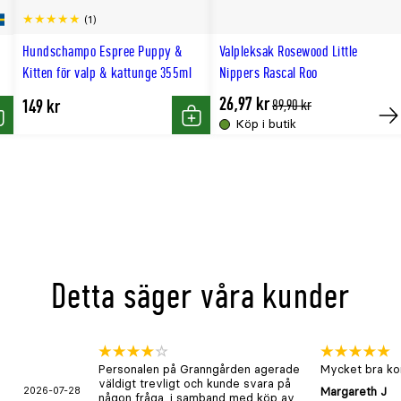
nohydrat: (Mn: 47);
(1)
4)
Hundschampo Espree Puppy &
Valpleksak Rosewood Little
Kitten för valp & kattunge 355ml
Nippers Rascal Roo
26,97 kr
iska oljor: 55;
149 kr
Tidligere
89,90 kr
lägsta
Köp i butik
öp
Köp
Kö
pris
Detta säger våra kunder
Personalen på Granngården agerade
Mycket bra kon
väldigt trevligt och kunde svara på
2026-07-28
Margareth J
någon fråga, i samband med köp av