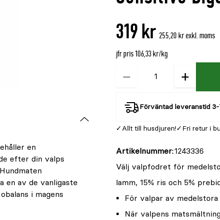
är
{0}
319 kr
av
255,20 kr exkl. moms
5
jfr pris 106,33 kr/kg
−
+
Kvantitet
Förväntad leveranstid 3-
Allt till husdjuren!
Fri retur i b
ehåller en
Artikelnummer
1243336
e efter din valps
Välj valpfodret för medelst
. Hundmaten
ra en av de vanligaste
lamm, 15% ris och 5% prebio
n obalans i magens
För valpar av medelstora
När valpens matsmältning