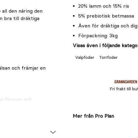
20% lamm och 15% ris
all den näring den
5% prebiotisk betmassa
 bra till dräktiga
Även för dräktiga och dig
Förpackning: 3kg
Visas även i följande kategor
Valpfoder
Torrfoder
älsan och främjar en
Fri frakt till bu
ga försvar och
Mer från Pro Plan