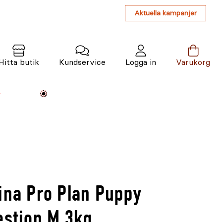
Aktuella kampanjer
Hitta butik
Kundservice
Logga in
Varukorg
Maskiner
Växter
Varumärken
Tjänster
Kunskap
ina Pro Plan Puppy
estion M 3kg