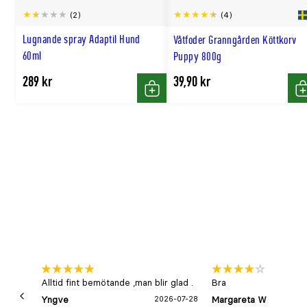
Kopparsulfat (II) pentahydrat: (Cu: 13); Mangansulfat mo
(2)
(4)
Zinksulfat monohydrat: (Zn: 110); Natriumselenit: (Se: 0.1
Lugnande spray Adaptil Hund
Våtfoder Granngården Köttkorv
60ml
Puppy 800g
Tekniska tillsatser:
mg/kg: Tokoferolextrakt från vegetabil
289 kr
39,90 kr
Bentonit: 6000
Köp
K
Alltid fint bemötande ,man blir glad .
Bra
Yngve
2026-07-28
Margareta W