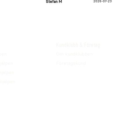
Stefan M
2026-07-23
Kundklubb & Företag
pen
Om kundklubben
jälpen
Företagskund
hjälpen
hjälpen