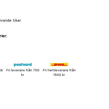
ivande tikar
ier:
tik
Fri leverans från 700
Fri hemleverans från
kr
1500 kr