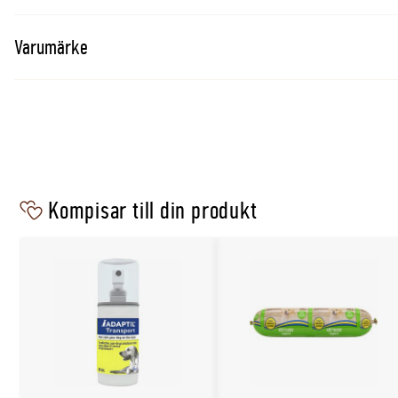
Sammansättning:
Lamm (20%) (inkl. lungor och lever), To
Ris (15%), Majs, Sojamjöl, Animaliskt fett, Torkad betma
Varumärke
Hydrolysat, Majsproteinmjöl, Torkat ägg, Majsgryn, Mine
*Prebiotika källa
Kompisar till din produkt
Analytiska beståndsdelar:
Protein: 30%, Fettinnehåll: 19%
Växttråd: 2,5%
Näringstillsatser:
IE/kg: Vit A: 29000; Vit D3: 960; Vit E: 
Järnsulfat (II) monohydrat: (Fe: 130); Kalciumjodat vattenfr