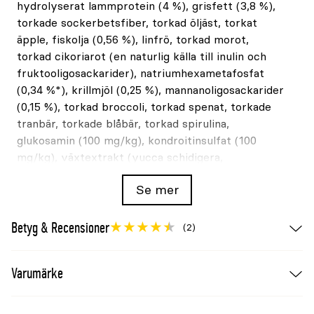
hydrolyserat lammprotein (4 %), grisfett (3,8 %),
torkade sockerbetsfiber, torkad öljäst, torkat
äpple, fiskolja (0,56 %), linfrö, torkad morot,
torkad cikoriarot (en naturlig källa till inulin och
fruktooligosackarider), natriumhexametafosfat
(0,34 %*), krillmjöl (0,25 %), mannanoligosackarider
(0,15 %), torkad broccoli, torkad spenat, torkade
tranbär, torkade blåbär, torkad spirulina,
glukosamin (100 mg/kg), kondroitinsulfat (100
mg/kg), växtextrakt (yucca schidigera,
vippvallmo, rosmarin, labruskavin, gurkmeja,
Se mer
citrus, eugenia). *mineral för reducering av
tandsten
Betyg & Recensioner
(2)
Tillsatser:
Vitaminer: Vitamin A 15000 IU, vitamin
D3 1500 IU, vitamin E 101 mg. Aminosyror: Taurin
Varumärke
1000 mg. Spårelement: Järn
(järn(II)sulfatmonohydrat) 50 mg, koppar
(koppar(II)sulfatpentahydrat) 10 mg, zink