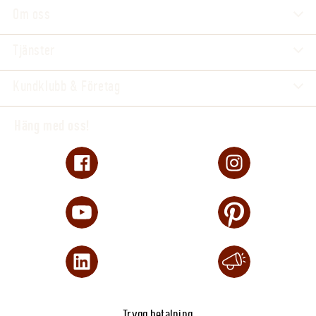
Om oss
Tjänster
Kundklubb & Företag
Häng med oss!
Trygg betalning