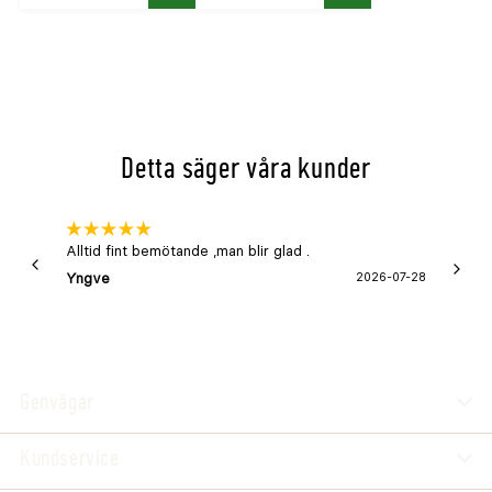
Köp
Köp
Detta säger våra kunder
Alltid fint bemötande ,man blir glad .
Bra
Yngve
2026-07-28
Marga
Genvägar
Kundservice