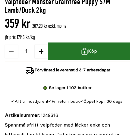
Valpfoder Monster Grainfree Puppy S/M
denna
recensioner
Lamb/Duck 2kg
produkt
359 kr
är
287,20 kr exkl. moms
{0}
jfr pris 179,5 kr/kg
av
5
−
+
Kvantitet
Köp
Förväntad leveranstid 3-7 arbetsdagar
Se lager i 102 butiker
Allt till husdjuren!
Fri retur i butik
Öppet köp i 30 dagar
Artikelnummer
1249316
Spannmålsfritt valpfoder med läcker anka och
lättsmält färskt lamm. Det skonsamma receptet är