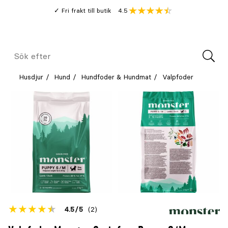
Gå
Genomsnitt
4.5
Fri frakt till butik
kund
till
Öppna
V
recension
huvudinnehållet
Meny
Sök
efter
Husdjur
Hund
Hundfoder & Hundmat
Valpfoder
Betyget
4.5
5
(2)
för
Öppna