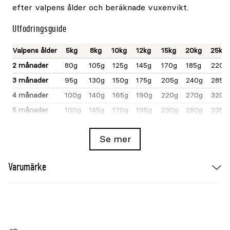
efter valpens ålder och beräknade vuxenvikt.
Utfodringsguide
Valpens ålder
5kg
8kg
10kg
12kg
15kg
20kg
25kg
2 månader
80g
105g
125g
145g
170g
185g
220g
3 månader
95g
130g
150g
175g
205g
240g
285g
4 månader
100g
140g
165g
190g
220g
270g
320g
5 månader
100g
145g
170g
195g
230g
280g
335g
6 månader
105g
145g
175g
200g
235g
290g
340g
Se mer
9 månader
100g
145g
175g
200g
235g
290g
345g
12 månader
100g
145g
170g
195g
230g
285g
335g
Varumärke
Mängderna är riktlinjer och anpassas efter djurets
individuella behov och aktivitetsnivå. Färskt
vatten ska alltid finnas tillgängligt.
Sammansättning