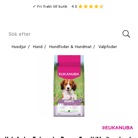
Gå
Genomsnitt
4.5
Fri frakt till butik
kund
till
Öppna
V
recension
huvudinnehållet
Meny
Sök
efter
Husdjur
Hund
Hundfoder & Hundmat
Valpfoder