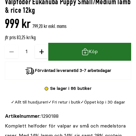
Valpfoder Eukanuba Puppy Small/Medium lamb
& rice 12kg
999 kr
799,20 kr exkl. moms
jfr pris 83,25 kr/kg
−
+
Kvantitet
Köp
Förväntad leveranstid 3-7 arbetsdagar
Se lager i 86 butiker
Allt till husdjuren!
Fri retur i butik
Öppet köp i 30 dagar
Artikelnummer
1290188
Komplett helfoder för valpar av små och medelstora
raser. Med 14% lamm och 14% ris samt 28% protein