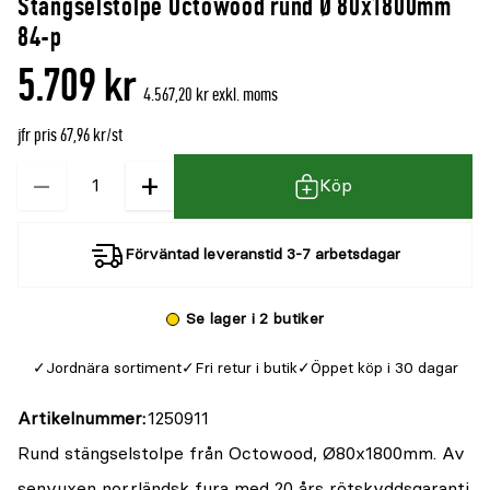
Stängselstolpe Octowood rund Ø 80x1800mm
denna
recensioner
84-p
produkt
5.709 kr
är
4.567,20 kr exkl. moms
{0}
jfr pris 67,96 kr/st
av
5
−
+
Kvantitet
Köp
Förväntad leveranstid 3-7 arbetsdagar
Se lager i 2 butiker
Jordnära sortiment
Fri retur i butik
Öppet köp i 30 dagar
Artikelnummer
1250911
Rund stängselstolpe från Octowood, Ø80x1800mm. Av
senvuxen norrländsk fura med 20 års rötskyddsgaranti.