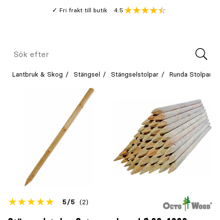
Gå
Genomsnitt
4.5
Fri frakt till butik
kund
till
Öppna
V
recension
huvudinnehållet
Meny
Sök
efter
Lantbruk & Skog
Stängsel
Stängselstolpar
Runda Stolpar
Betyget
5
5
(2)
för
Öppna