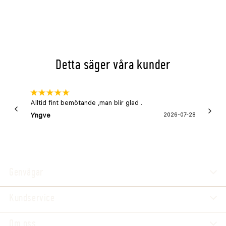
Detta säger våra kunder
Alltid fint bemötande ,man blir glad .
Bra
Yngve
2026-07-28
Marga
Genvägar
Kundservice
Om oss