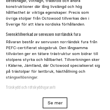
beteshagar, vilthägn, trädstöd och andra
konstruktioner där lång livslängd och hög
hållfasthet är viktiga egenskaper. Precis som
övriga stolpar från Octowood tillverkas den i
Sverige för att klara nordiska förhållanden.
Svensktillverkad av senvuxen norrländsk fura
Råvaran består av senvuxen norrländsk fura från
PEFC-certifierat skogsbruk. Den långsamma
tillväxten ger en tätare trästruktur som bidrar till
stolpens styrka och hållbarhet. Tillverkningen sker
i Kälarne, Jämtland, där Octowood specialiserat sig
på trästolpar för lantbruk, hästhållning och
stängsellösningar.
Träskydd och rötskyddsgaranti
Stolpen är träskyddsbehandlad enligt NTR klass A
för användning i markkontakt. Behandlingen
Se mer
uppfyller Nordiska Träskyddsrådets krav och