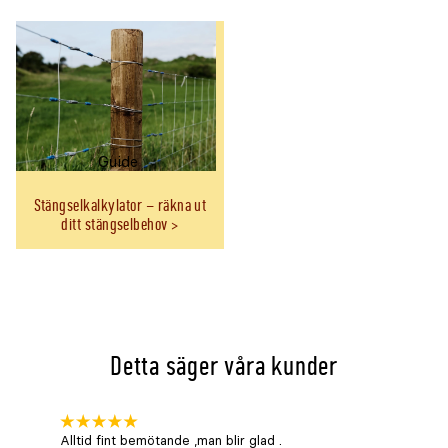
deformerat.
Guide
Stängselkalkylator – räkna ut
ditt stängselbehov
Detta säger våra kunder
Alltid fint bemötande ,man blir glad .
Bra