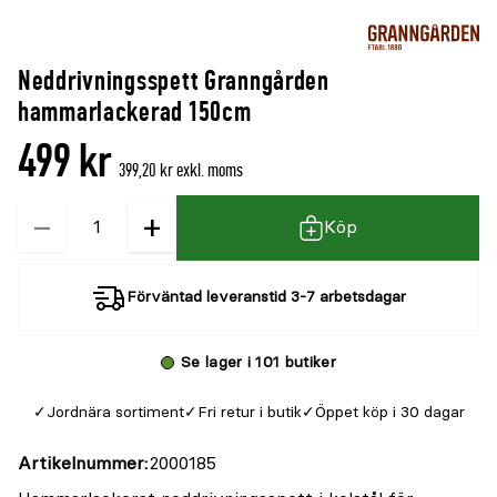
Neddrivningsspett Granngården
hammarlackerad 150cm
499 kr
399,20 kr exkl. moms
−
+
Kvantitet
Köp
Förväntad leveranstid 3-7 arbetsdagar
Se lager i 101 butiker
Jordnära sortiment
Fri retur i butik
Öppet köp i 30 dagar
Artikelnummer
2000185