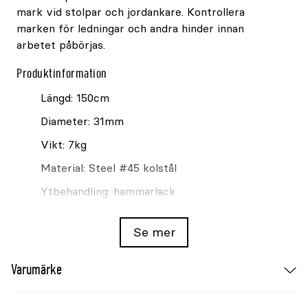
mark vid stolpar och jordankare. Kontrollera
marken för ledningar och andra hinder innan
arbetet påbörjas.
Produktinformation
Längd: 150cm
Diameter: 31mm
Vikt: 7kg
Material: Steel #45 kolstål
Ytbehandling: hammarlack
Färg: grå
Se mer
Kontroll och skötsel
Varumärke
Rengör och torka verktyget efter användning.
Kontrollera spets, skaft och yta, och använd inte
spettet om stålet är sprucket eller kraftigt