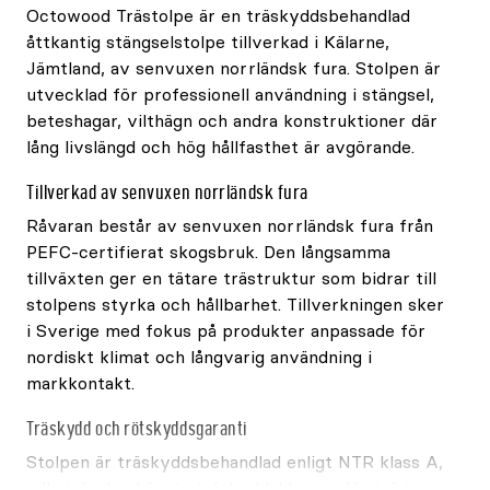
Octowood Trästolpe är en träskyddsbehandlad
åttkantig stängselstolpe tillverkad i Kälarne,
Jämtland, av senvuxen norrländsk fura. Stolpen är
utvecklad för professionell användning i stängsel,
beteshagar, vilthägn och andra konstruktioner där
lång livslängd och hög hållfasthet är avgörande.
Tillverkad av senvuxen norrländsk fura
Råvaran består av senvuxen norrländsk fura från
PEFC-certifierat skogsbruk. Den långsamma
tillväxten ger en tätare trästruktur som bidrar till
stolpens styrka och hållbarhet. Tillverkningen sker
i Sverige med fokus på produkter anpassade för
nordiskt klimat och långvarig användning i
markkontakt.
Träskydd och rötskyddsgaranti
Stolpen är träskyddsbehandlad enligt NTR klass A,
vilket är den högsta träskyddsklassen för trä i