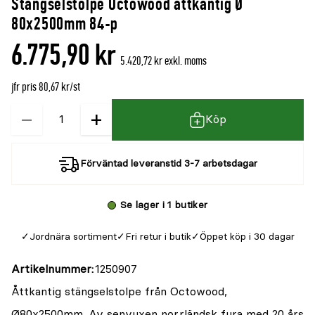
Stängselstolpe Octowood åttkantig Ø
80x2500mm 84-p
6.775,90 kr
5.420,72 kr exkl. moms
jfr pris 80,67 kr/st
−
+
Kvantitet
Köp
Förväntad leveranstid 3-7 arbetsdagar
Se lager i 1 butiker
Jordnära sortiment
Fri retur i butik
Öppet köp i 30 dagar
Artikelnummer
1250907
Åttkantig stängselstolpe från Octowood,
Ø80x2500mm. Av senvuxen norrländsk fura med 20 års