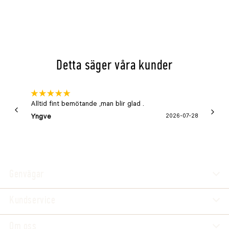
stängselsträckor. Antalet stolpar per bunt framgår
av respektive produktvariant.
Samma produkt i annan förpackning
Stängselstolpe Octowood åttkantig Ø
Detta säger våra kunder
80x2500mm 1-p
Alltid fint bemötande ,man blir glad .
Bra
Yngve
2026-07-28
Marga
Genvägar
Kundservice
Om oss