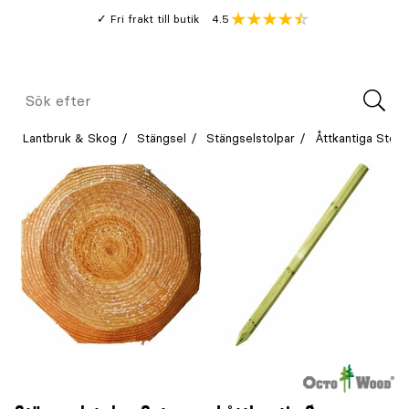
Gå
Genomsnitt
4.5
Fri frakt till butik
kund
till
Öppna
V
recension
huvudinnehållet
Meny
Sök
efter
Lantbruk & Skog
Stängsel
Stängselstolpar
Åttkantiga Stolp